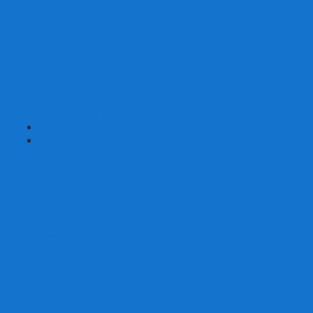
Карты от Ellusionist.com
Карты от Theory11.com
Классика от Bicycle
Классический дизайн
Наборы карт
Необычный дизайн
Специальные колоды Bicycle
ТАРО
Для фокусов и кардистри
+
-
Подарки
Метафорические ассоциативные карты
Блокноты
Браслеты
Ежедневники
Значки и пины
Конверты для денег
Планинги
Подарочные пакеты
Раскраски антистресс
Сквиши (Мялки)
Скетчбуки
Сувениры-приколы
Кружки