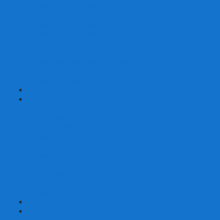
Шахматы турнирные Стаунтон
Шахматы из камня
Шахматы из металла
Шахматы из композитной смолы
Шахматы магнитные
Шахматы Шашки Нарды 3 в 1
Шахматные фигуры (без доски)
Шахматные доски (без фигур)
Шахматные ларцы (без фигур)
+
-
Нарды
Нарды с фотопечатью
Нарды резные
Нарды Армянские
Нарды кожаные
Нарды малые на 40
Нарды средние на 50
Нарды большие на 60
Фишки для нард
Зарики для нард
Сумки для нард
+
-
Детские игры