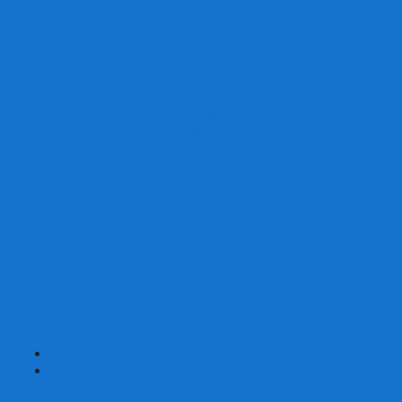
Скваеры
Уникальные
Змейки
Логические игры
Наборы головоломок
Неокубы
Металлические головоломки
Зеркальные головоломки
Смазка для головоломок
Таймеры и Маты для спидкубинга
Брелки кубиков и головоломок
Аксессуары
GAN
YJ (YongJun)
QiYi MoFangGe
Cyclone Boys
MoYu
ShengShou
YuXin
FanXin
+
-
Покер
Наборы для покера на 100 фишек