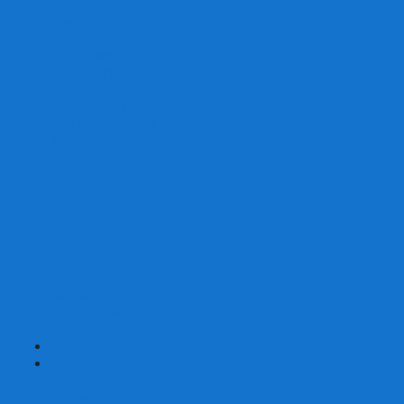
Со сценарием
С миниатюрами
С приложением
Игры-квесты
Книги-игры
Настольно-ролевые НРИ
Magic the Gathering
Для влюбленных
Застольные
Протекторы для игр
Игральные кости
Набор костей для НРИ
Аксессуары
Шашки
Домино
Русское Лото
Игра ГО
Маджонг
Подарочные сертификаты
УЦЕНКА
+
-
Шахматы
Шахматы недорогие
Шахматы резные