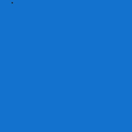
+
-
Серии
7 Чудес
Alias
Exit Квест
Fluxx
Pixel Tactics
Runebound
Small World
Азул
Активити
Башня, Дженга
Билет на поезд
Бэнг!
Взрывные котята
Воображарий
Время приключений
Гномы - вредители
Гравити фолз
Детективные истории
Детективные хроники
Диксит
Замес
Звёздные империи
Зомби в доме