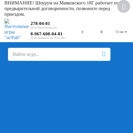
ВНИМАНИЕ! Шоурум на Маяковского 18Г работает по
Скидка
предварительной договоренности, позвоните перед
приездом.
278-04-81
О нас
0
0
8-967-608-04-81
+
-
Настольные игры
Для компании
Для вечеринки
Семейные
В дорогу
На ассоциации
На скорость реакции
Кооперативные
На логику
Карточные
Абстрактные
Стратегические
Экономические
Для одного
Дуэльные