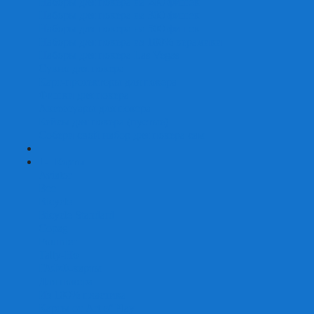
Наборы для покера на 200 фишек
Наборы для покера на 300 фишек
Наборы для покера на 500 фишек
Наборы для покера из 100% керамики
Наборы для покера Las Vegas
Сукно для покера
Карт-протекторы для покера
Фишки для покера
Аксессуары для покера
Кейсы для покера (пустые)
Собери свой набор для покера сам
+
-
Карты
Aviator
Bee
Bicycle
Bicycle Standard
Copag
Fournier
Tally-Ho
ГАФФ-карты
Для покера
Из 100% пластика
Карты от Art of Play