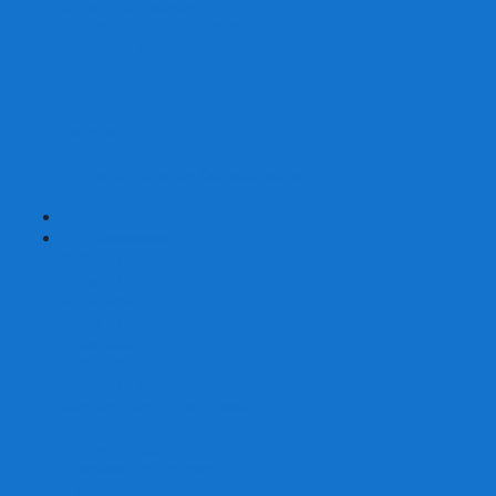
Страшные сказки
Таверна Красный Дракон
Ужас Аркхэма
Уно (UNO)
Шакал
Эволюция
Экивоки
Элементарно
Эпичные схватки боевых магов
Эрудит
+
-
Головоломки
Кубы 2х2
Кубы 3х3
Кубы 4x4
Кубы 5х5
Кубы 6х6
Кубы 7х7
Кубы 8х8 и больше
Магнитные головоломки
Пирамидки
Мегаминксы
Изменяющие форму
Скьюбы