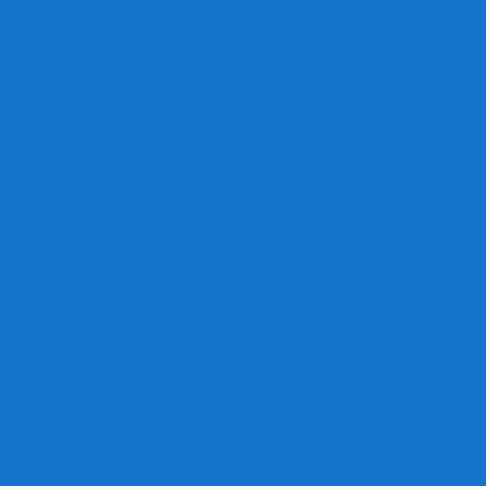
Игра престолов
Имаджинариум
Каркассон
Катамино
Квест Мастер
Кодовые имена
Колонизаторы
Кольт экспресс
Крокодил
Манчкин
Мафия
Мачи Коро
МЕМО
Монополия
Находка для шпиона
Ответь за 5 секунд
Пандемия
Покорение марса
Рик и Морти
Свинтус
Серп
Смертельные материалы
Соображарий