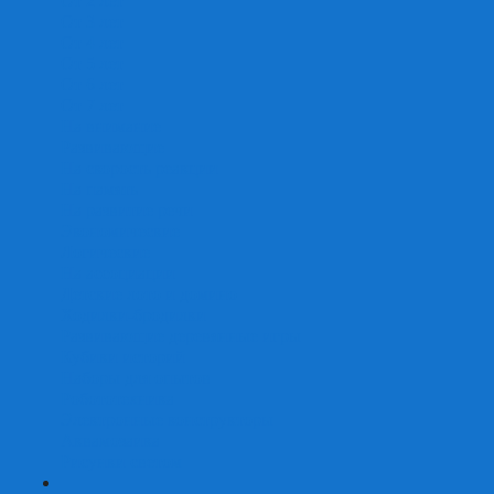
От 2 лет
От 3 лет
От 4 лет
От 5 лет
От 6 лет
От 7 лет
На внимание
Развивающие
На скорость реакции
На память
На развитие речи
Экономические
Логические
На ассоциации
Детские лото и домино
Ходилки-бродилки
Развивающие деревянные игры
Кубики историй
Наборы для опытов
Робототехника
Электронные конструкторы
Аквамозаика
Рисунки светом