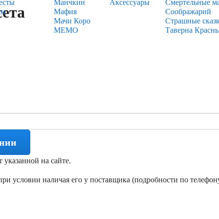
есты
Манчкин
Аксессуары
Смертельные м
сета
ии
Мафия
Соображарий
Мачи Коро
Страшные сказ
МЕМО
Таверна Красн
ении
т указанной на сайте.
ри условии наличая его у поставщика (подробности по телефону