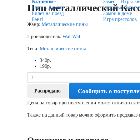
Карточные
Активити
Замес
Игры-кв
Пин металлический Кас
Башня, Дженга
Звёздные импер
Билет на поезд
Зомби в доме
Бэнг!
Игра престолов
Жанр:
Металлические пины
Производитель:
Waf-Waf
Теги:
Металлические пины
340
р.
190
р.
Сообщить о поступл
Распродано
Цена на товар при поступлении может отличаться о
Также на данный товар можно оформить предзаказ п