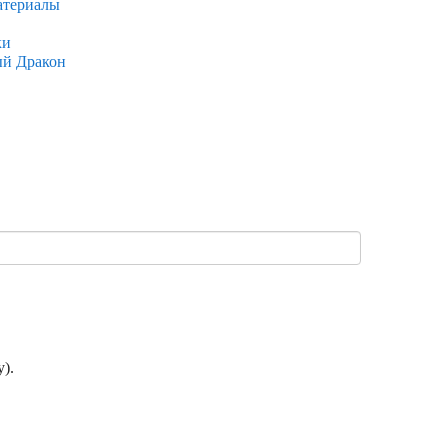
атериалы
ки
ый Дракон
).