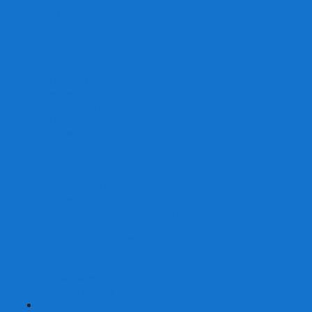
От 2 лет
От 3 лет
От 4 лет
От 5 лет
От 6 лет
От 7 лет
На внимание
Развивающие
На скорость реакции
На память
На развитие речи
Экономические
Логические
На ассоциации
Детские лото и домино
Ходилки-бродилки
Развивающие деревянные игры
Кубики историй
Наборы для опытов
Робототехника
Электронные конструкторы
Аквамозаика
Рисунки светом