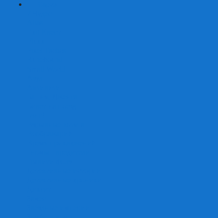
+
-
Серии
7 Чудес
Alias
Exit Квест
Fluxx
Pixel Tactics
Runebound
Small World
Азул
Активити
Башня, Дженга
Билет на поезд
Бэнг!
Взрывные котята
Воображарий
Время приключений
Гномы - вредители
Гравити фолз
Детективные истории
Детективные хроники
Диксит
Замес
Звёздные империи
Зомби в доме