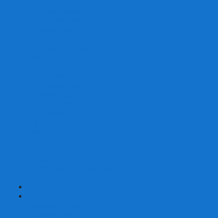
Со сценарием
С миниатюрами
С приложением
Игры-квесты
Книги-игры
Настольно-ролевые НРИ
Magic the Gathering
Для влюбленных
Застольные
Протекторы для игр
Игральные кости
Набор костей для НРИ
Аксессуары
Шашки
Домино
Русское Лото
Игра ГО
Маджонг
Подарочные сертификаты
УЦЕНКА
+
-
Шахматы
Шахматы недорогие
Шахматы резные