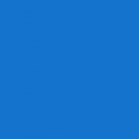
Игра престолов
Имаджинариум
Каркассон
Катамино
Квест Мастер
Кодовые имена
Колонизаторы
Кольт экспресс
Крокодил
Манчкин
Мафия
Мачи Коро
МЕМО
Монополия
Находка для шпиона
Ответь за 5 секунд
Пандемия
Покорение марса
Рик и Морти
Свинтус
Серп
Смертельные материалы
Соображарий