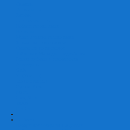
Скваеры
Уникальные
Змейки
Логические игры
Наборы головоломок
Неокубы
Металлические головоломки
Зеркальные головоломки
Смазка для головоломок
Таймеры и Маты для спидкубинга
Брелки кубиков и головоломок
Аксессуары
GAN
YJ (YongJun)
QiYi MoFangGe
Cyclone Boys
MoYu
ShengShou
YuXin
FanXin
+
-
Покер
Наборы для покера на 100 фишек