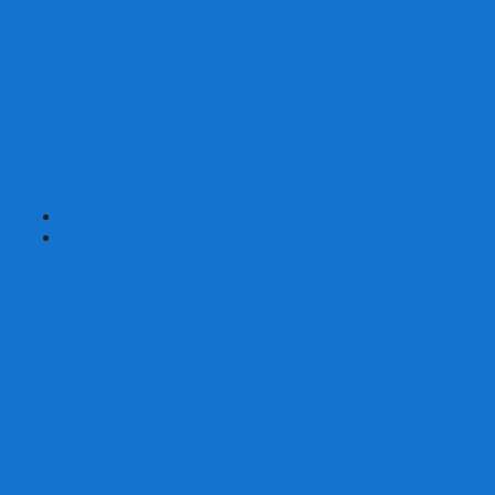
Страшные сказки
Таверна Красный Дракон
Ужас Аркхэма
Уно (UNO)
Шакал
Эволюция
Экивоки
Элементарно
Эпичные схватки боевых магов
Эрудит
+
-
Головоломки
Кубы 2х2
Кубы 3х3
Кубы 4x4
Кубы 5х5
Кубы 6х6
Кубы 7х7
Кубы 8х8 и больше
Магнитные головоломки
Пирамидки
Мегаминксы
Изменяющие форму
Скьюбы