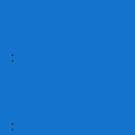
Шахматы турнирные Стаунтон
Шахматы из камня
Шахматы из металла
Шахматы из композитной смолы
Шахматы магнитные
Шахматы Шашки Нарды 3 в 1
Шахматные фигуры (без доски)
Шахматные доски (без фигур)
Шахматные ларцы (без фигур)
+
-
Нарды
Нарды с фотопечатью
Нарды резные
Нарды Армянские
Нарды кожаные
Нарды малые на 40
Нарды средние на 50
Нарды большие на 60
Фишки для нард
Зарики для нард
Сумки для нард
+
-
Детские игры