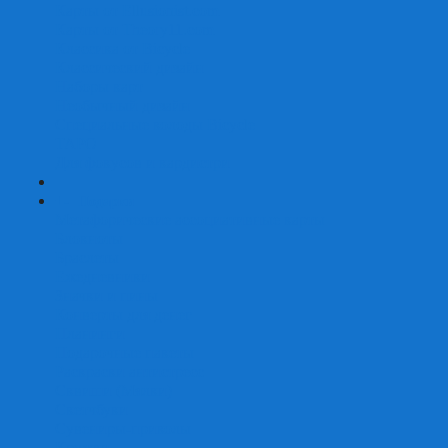
Карты от Ellusionist.com
Карты от Theory11.com
Классика от Bicycle
Классический дизайн
Наборы карт
Необычный дизайн
Специальные колоды Bicycle
ТАРО
Для фокусов и кардистри
+
-
Подарки
Метафорические ассоциативные карты
Блокноты
Браслеты
Ежедневники
Значки и пины
Конверты для денег
Планинги
Подарочные пакеты
Раскраски антистресс
Сквиши (Мялки)
Скетчбуки
Сувениры-приколы
Кружки