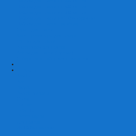
Наборы для покера на 200 фишек
Наборы для покера на 300 фишек
Наборы для покера на 500 фишек
Наборы для покера из 100% керамики
Наборы для покера Las Vegas
Сукно для покера
Карт-протекторы для покера
Фишки для покера
Аксессуары для покера
Кейсы для покера (пустые)
Собери свой набор для покера сам
+
-
Карты
Aviator
Bee
Bicycle
Bicycle Standard
Copag
Fournier
Tally-Ho
ГАФФ-карты
Для покера
Из 100% пластика
Карты от Art of Play