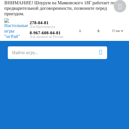
ВНИМАНИЕ! Шоурум на Маяковского 18Г работает по
Скидка
предварительной договоренности, позвоните перед
приездом.
278-04-81
О нас
0
0
8-967-608-04-81
+
-
Настольные игры
Для компании
Для вечеринки
Семейные
В дорогу
На ассоциации
На скорость реакции
Кооперативные
На логику
Карточные
Абстрактные
Стратегические
Экономические
Для одного
Дуэльные