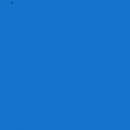
+
-
Серии
7 Чудес
Alias
Exit Квест
Fluxx
Pixel Tactics
Runebound
Small World
Азул
Активити
Башня, Дженга
Билет на поезд
Бэнг!
Взрывные котята
Воображарий
Время приключений
Гномы - вредители
Гравити фолз
Детективные истории
Детективные хроники
Диксит
Замес
Звёздные империи
Зомби в доме