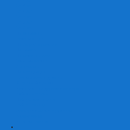
От 2 лет
От 3 лет
От 4 лет
От 5 лет
От 6 лет
От 7 лет
На внимание
Развивающие
На скорость реакции
На память
На развитие речи
Экономические
Логические
На ассоциации
Детские лото и домино
Ходилки-бродилки
Развивающие деревянные игры
Кубики историй
Наборы для опытов
Робототехника
Электронные конструкторы
Аквамозаика
Рисунки светом