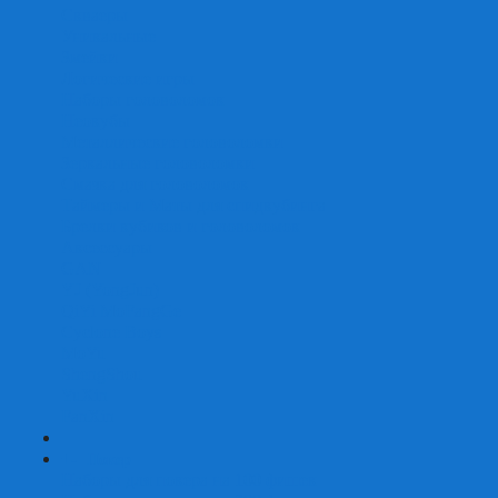
Скваеры
Уникальные
Змейки
Логические игры
Наборы головоломок
Неокубы
Металлические головоломки
Зеркальные головоломки
Смазка для головоломок
Таймеры и Маты для спидкубинга
Брелки кубиков и головоломок
Аксессуары
GAN
YJ (YongJun)
QiYi MoFangGe
Cyclone Boys
MoYu
ShengShou
YuXin
FanXin
+
-
Покер
Наборы для покера на 100 фишек