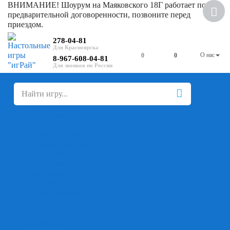
ВНИМАНИЕ! Шоурум на Маяковского 18Г работает по
Скидка
предварительной договоренности, позвоните перед
приездом.
278-04-81
О нас
0
0
8-967-608-04-81
+
-
Настольные игры
Для компании
Для вечеринки
Семейные
В дорогу
На ассоциации
На скорость реакции
Кооперативные
На логику
Карточные
Абстрактные
Стратегические
Экономические
Для одного
Дуэльные