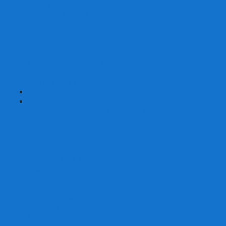
Карты от Ellusionist.com
Карты от Theory11.com
Классика от Bicycle
Классический дизайн
Наборы карт
Необычный дизайн
Специальные колоды Bicycle
ТАРО
Для фокусов и кардистри
+
-
Подарки
Метафорические ассоциативные карты
Блокноты
Браслеты
Ежедневники
Значки и пины
Конверты для денег
Планинги
Подарочные пакеты
Раскраски антистресс
Сквиши (Мялки)
Скетчбуки
Сувениры-приколы
Кружки