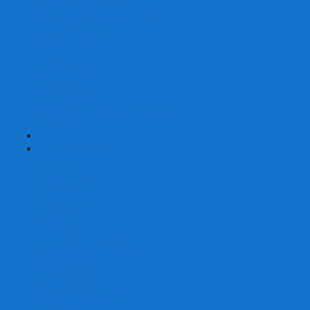
Страшные сказки
Таверна Красный Дракон
Ужас Аркхэма
Уно (UNO)
Шакал
Эволюция
Экивоки
Элементарно
Эпичные схватки боевых магов
Эрудит
+
-
Головоломки
Кубы 2х2
Кубы 3х3
Кубы 4x4
Кубы 5х5
Кубы 6х6
Кубы 7х7
Кубы 8х8 и больше
Магнитные головоломки
Пирамидки
Мегаминксы
Изменяющие форму
Скьюбы