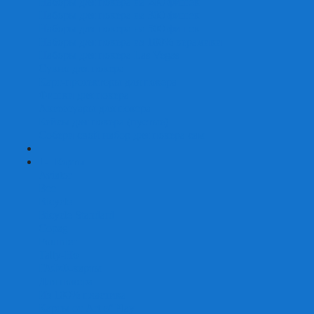
Наборы для покера на 200 фишек
Наборы для покера на 300 фишек
Наборы для покера на 500 фишек
Наборы для покера из 100% керамики
Наборы для покера Las Vegas
Сукно для покера
Карт-протекторы для покера
Фишки для покера
Аксессуары для покера
Кейсы для покера (пустые)
Собери свой набор для покера сам
+
-
Карты
Aviator
Bee
Bicycle
Bicycle Standard
Copag
Fournier
Tally-Ho
ГАФФ-карты
Для покера
Из 100% пластика
Карты от Art of Play