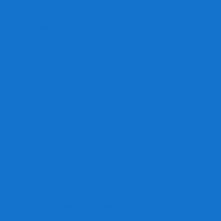
Игра престолов
Имаджинариум
Каркассон
Катамино
Квест Мастер
Кодовые имена
Колонизаторы
Кольт экспресс
Крокодил
Манчкин
Мафия
Мачи Коро
МЕМО
Монополия
Находка для шпиона
Ответь за 5 секунд
Пандемия
Покорение марса
Рик и Морти
Свинтус
Серп
Смертельные материалы
Соображарий