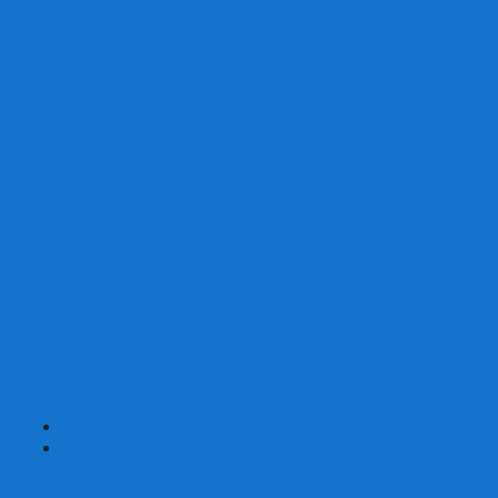
Со сценарием
С миниатюрами
С приложением
Игры-квесты
Книги-игры
Настольно-ролевые НРИ
Magic the Gathering
Для влюбленных
Застольные
Протекторы для игр
Игральные кости
Набор костей для НРИ
Аксессуары
Шашки
Домино
Русское Лото
Игра ГО
Маджонг
Подарочные сертификаты
УЦЕНКА
+
-
Шахматы
Шахматы недорогие
Шахматы резные