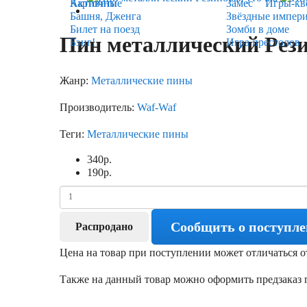
Карточные
Активити
Замес
Игры-кв
Башня, Дженга
Звёздные импер
Билет на поезд
Зомби в доме
Пин металлический Рези
Бэнг!
Игра престолов
Жанр:
Металлические пины
Производитель:
Waf-Waf
Теги:
Металлические пины
340
р.
190
р.
Сообщить о поступл
Распродано
Цена на товар при поступлении может отличаться о
Также на данный товар можно оформить предзаказ п