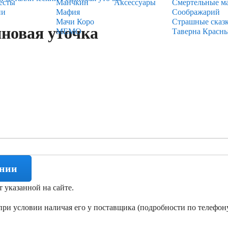
есты
Манчкин
Аксессуары
Смертельные м
ии
Мафия
Соображарий
Мачи Коро
Страшные сказ
новая уточка
МЕМО
Таверна Красн
ении
т указанной на сайте.
ри условии наличая его у поставщика (подробности по телефону