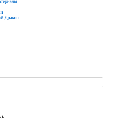
атериалы
ки
ый Дракон
).