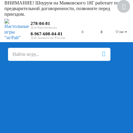
ВНИМАНИЕ! Шоурум на Маяковского 18Г работает по
Скидка
предварительной договоренности, позвоните перед
приездом.
278-04-81
О нас
0
0
8-967-608-04-81
+
-
Настольные игры
Для компании
Для вечеринки
Семейные
В дорогу
На ассоциации
На скорость реакции
Кооперативные
На логику
Карточные
Абстрактные
Стратегические
Экономические
Для одного
Дуэльные