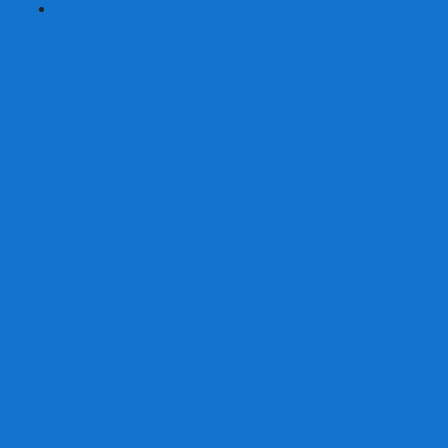
+
-
Серии
7 Чудес
Alias
Exit Квест
Fluxx
Pixel Tactics
Runebound
Small World
Азул
Активити
Башня, Дженга
Билет на поезд
Бэнг!
Взрывные котята
Воображарий
Время приключений
Гномы - вредители
Гравити фолз
Детективные истории
Детективные хроники
Диксит
Замес
Звёздные империи
Зомби в доме