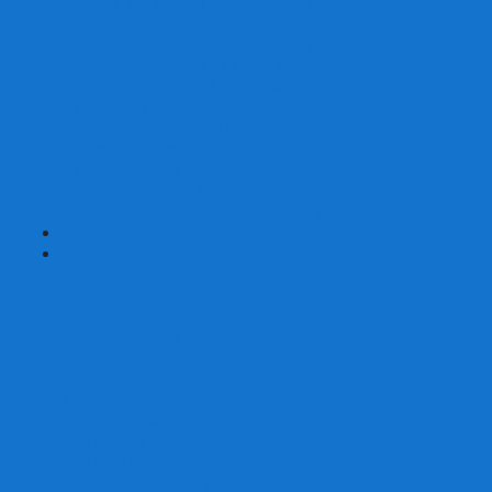
Наборы для покера на 200 фишек
Наборы для покера на 300 фишек
Наборы для покера на 500 фишек
Наборы для покера из 100% керамики
Наборы для покера Las Vegas
Сукно для покера
Карт-протекторы для покера
Фишки для покера
Аксессуары для покера
Кейсы для покера (пустые)
Собери свой набор для покера сам
+
-
Карты
Aviator
Bee
Bicycle
Bicycle Standard
Copag
Fournier
Tally-Ho
ГАФФ-карты
Для покера
Из 100% пластика
Карты от Art of Play