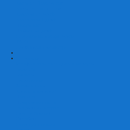
Карты от Ellusionist.com
Карты от Theory11.com
Классика от Bicycle
Классический дизайн
Наборы карт
Необычный дизайн
Специальные колоды Bicycle
ТАРО
Для фокусов и кардистри
+
-
Подарки
Метафорические ассоциативные карты
Блокноты
Браслеты
Ежедневники
Значки и пины
Конверты для денег
Планинги
Подарочные пакеты
Раскраски антистресс
Сквиши (Мялки)
Скетчбуки
Сувениры-приколы
Кружки