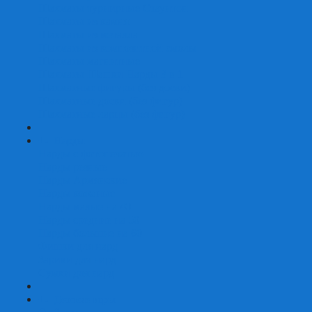
Шахматы турнирные Стаунтон
Шахматы из камня
Шахматы из металла
Шахматы из композитной смолы
Шахматы магнитные
Шахматы Шашки Нарды 3 в 1
Шахматные фигуры (без доски)
Шахматные доски (без фигур)
Шахматные ларцы (без фигур)
+
-
Нарды
Нарды с фотопечатью
Нарды резные
Нарды Армянские
Нарды кожаные
Нарды малые на 40
Нарды средние на 50
Нарды большие на 60
Фишки для нард
Зарики для нард
Сумки для нард
+
-
Детские игры