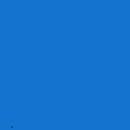
От 2 лет
От 3 лет
От 4 лет
От 5 лет
От 6 лет
От 7 лет
На внимание
Развивающие
На скорость реакции
На память
На развитие речи
Экономические
Логические
На ассоциации
Детские лото и домино
Ходилки-бродилки
Развивающие деревянные игры
Кубики историй
Наборы для опытов
Робототехника
Электронные конструкторы
Аквамозаика
Рисунки светом