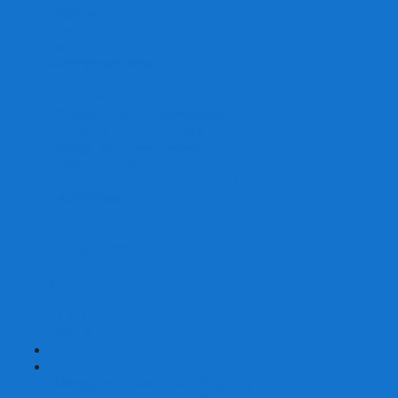
Скваеры
Уникальные
Змейки
Логические игры
Наборы головоломок
Неокубы
Металлические головоломки
Зеркальные головоломки
Смазка для головоломок
Таймеры и Маты для спидкубинга
Брелки кубиков и головоломок
Аксессуары
GAN
YJ (YongJun)
QiYi MoFangGe
Cyclone Boys
MoYu
ShengShou
YuXin
FanXin
+
-
Покер
Наборы для покера на 100 фишек