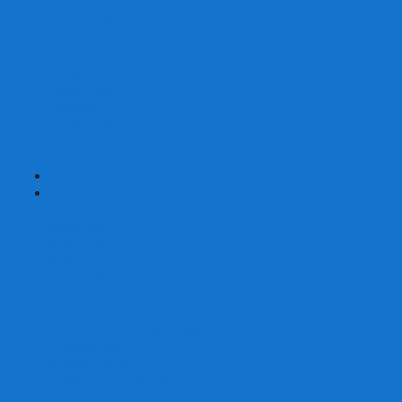
Страшные сказки
Таверна Красный Дракон
Ужас Аркхэма
Уно (UNO)
Шакал
Эволюция
Экивоки
Элементарно
Эпичные схватки боевых магов
Эрудит
+
-
Головоломки
Кубы 2х2
Кубы 3х3
Кубы 4x4
Кубы 5х5
Кубы 6х6
Кубы 7х7
Кубы 8х8 и больше
Магнитные головоломки
Пирамидки
Мегаминксы
Изменяющие форму
Скьюбы