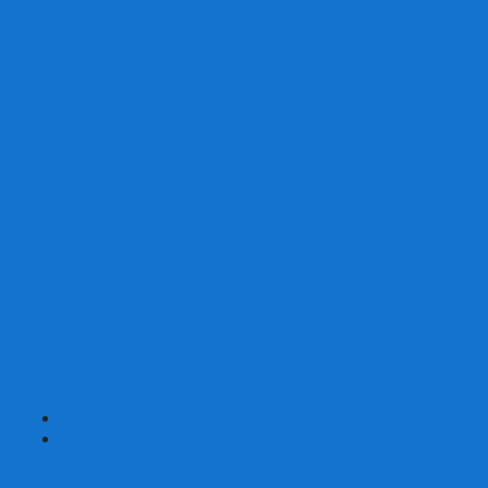
Со сценарием
С миниатюрами
С приложением
Игры-квесты
Книги-игры
Настольно-ролевые НРИ
Magic the Gathering
Для влюбленных
Застольные
Протекторы для игр
Игральные кости
Набор костей для НРИ
Аксессуары
Шашки
Домино
Русское Лото
Игра ГО
Маджонг
Подарочные сертификаты
УЦЕНКА
+
-
Шахматы
Шахматы недорогие
Шахматы резные