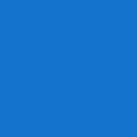
Игра престолов
Имаджинариум
Каркассон
Катамино
Квест Мастер
Кодовые имена
Колонизаторы
Кольт экспресс
Крокодил
Манчкин
Мафия
Мачи Коро
МЕМО
Монополия
Находка для шпиона
Ответь за 5 секунд
Пандемия
Покорение марса
Рик и Морти
Свинтус
Серп
Смертельные материалы
Соображарий