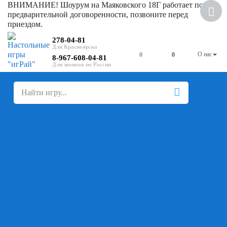
ВНИМАНИЕ! Шоурум на Маяковского 18Г работает по
Скидка
предварительной договоренности, позвоните перед
приездом.
278-04-81
О нас
0
0
8-967-608-04-81
+
-
Настольные игры
Для компании
Для вечеринки
Семейные
В дорогу
На ассоциации
На скорость реакции
Кооперативные
На логику
Карточные
Абстрактные
Стратегические
Экономические
Для одного
Дуэльные