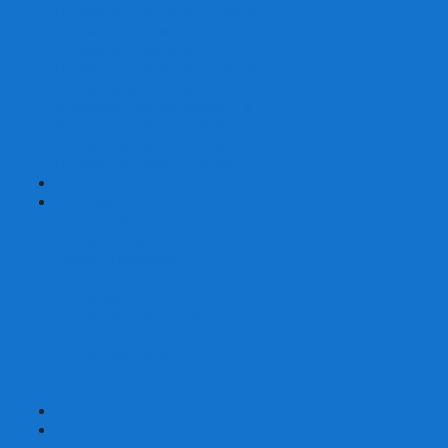
Шахматы турнирные Стаунтон
Шахматы из камня
Шахматы из металла
Шахматы из композитной смолы
Шахматы магнитные
Шахматы Шашки Нарды 3 в 1
Шахматные фигуры (без доски)
Шахматные доски (без фигур)
Шахматные ларцы (без фигур)
+
-
Нарды
Нарды с фотопечатью
Нарды резные
Нарды Армянские
Нарды кожаные
Нарды малые на 40
Нарды средние на 50
Нарды большие на 60
Фишки для нард
Зарики для нард
Сумки для нард
+
-
Детские игры