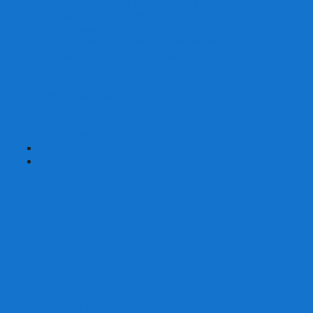
Наборы для покера на 200 фишек
Наборы для покера на 300 фишек
Наборы для покера на 500 фишек
Наборы для покера из 100% керамики
Наборы для покера Las Vegas
Сукно для покера
Карт-протекторы для покера
Фишки для покера
Аксессуары для покера
Кейсы для покера (пустые)
Собери свой набор для покера сам
+
-
Карты
Aviator
Bee
Bicycle
Bicycle Standard
Copag
Fournier
Tally-Ho
ГАФФ-карты
Для покера
Из 100% пластика
Карты от Art of Play