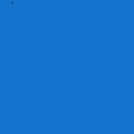
+
-
Серии
7 Чудес
Alias
Exit Квест
Fluxx
Pixel Tactics
Runebound
Small World
Азул
Активити
Башня, Дженга
Билет на поезд
Бэнг!
Взрывные котята
Воображарий
Время приключений
Гномы - вредители
Гравити фолз
Детективные истории
Детективные хроники
Диксит
Замес
Звёздные империи
Зомби в доме