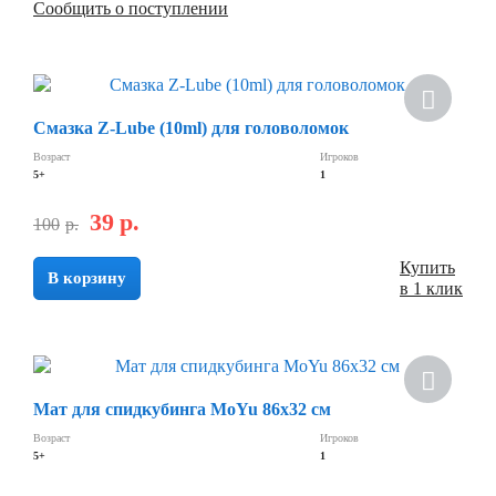
Сообщить о поступлении
Скидка
Смазка Z-Lube (10ml) для головоломок
Возраст
Игроков
5+
1
39
р.
100
р.
Купить
В корзину
в 1 клик
Скидка
Мат для спидкубинга MoYu 86х32 см
Возраст
Игроков
5+
1