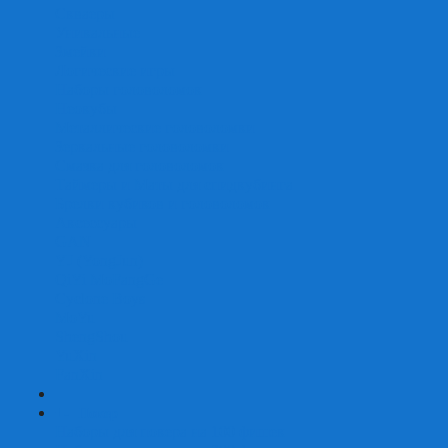
Скваеры
Уникальные
Змейки
Логические игры
Наборы головоломок
Неокубы
Металлические головоломки
Зеркальные головоломки
Смазка для головоломок
Таймеры и Маты для спидкубинга
Брелки кубиков и головоломок
Аксессуары
GAN
YJ (YongJun)
QiYi MoFangGe
Cyclone Boys
MoYu
ShengShou
YuXin
FanXin
+
-
Покер
Наборы для покера на 100 фишек