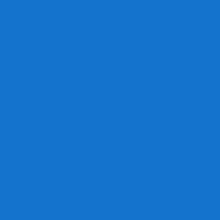
Игра престолов
Имаджинариум
Каркассон
Катамино
Квест Мастер
Кодовые имена
Колонизаторы
Кольт экспресс
Крокодил
Манчкин
Мафия
Мачи Коро
МЕМО
Монополия
Находка для шпиона
Ответь за 5 секунд
Пандемия
Покорение марса
Рик и Морти
Свинтус
Серп
Смертельные материалы
Соображарий