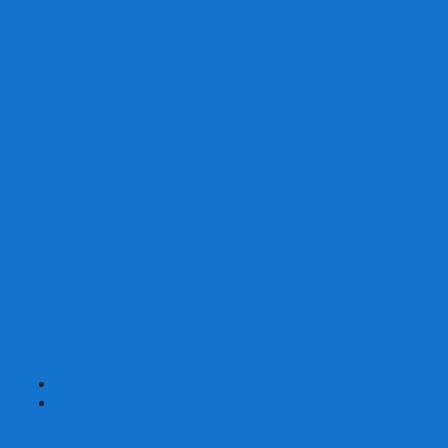
Со сценарием
С миниатюрами
С приложением
Игры-квесты
Книги-игры
Настольно-ролевые НРИ
Magic the Gathering
Для влюбленных
Застольные
Протекторы для игр
Игральные кости
Набор костей для НРИ
Аксессуары
Шашки
Домино
Русское Лото
Игра ГО
Маджонг
Подарочные сертификаты
УЦЕНКА
+
-
Шахматы
Шахматы недорогие
Шахматы резные