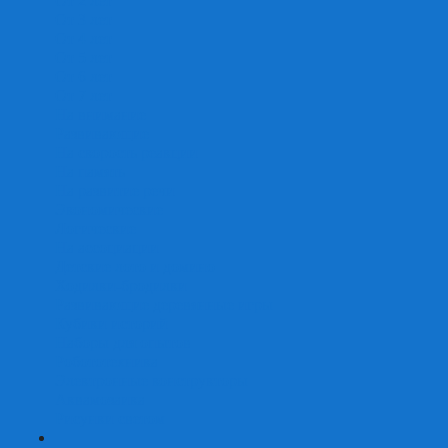
От 2 лет
От 3 лет
От 4 лет
От 5 лет
От 6 лет
От 7 лет
На внимание
Развивающие
На скорость реакции
На память
На развитие речи
Экономические
Логические
На ассоциации
Детские лото и домино
Ходилки-бродилки
Развивающие деревянные игры
Кубики историй
Наборы для опытов
Робототехника
Электронные конструкторы
Аквамозаика
Рисунки светом