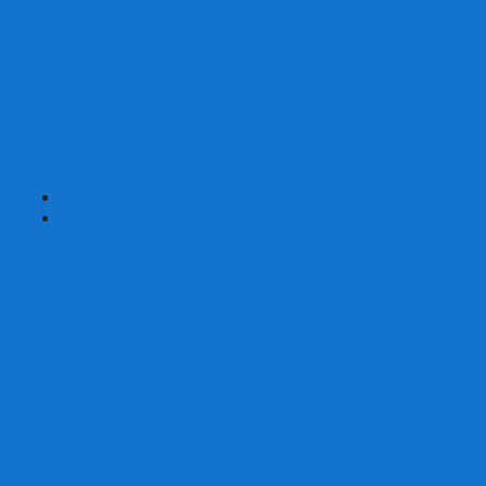
Карты от Ellusionist.com
Карты от Theory11.com
Классика от Bicycle
Классический дизайн
Наборы карт
Необычный дизайн
Специальные колоды Bicycle
ТАРО
Для фокусов и кардистри
+
-
Подарки
Метафорические ассоциативные карты
Блокноты
Браслеты
Ежедневники
Значки и пины
Конверты для денег
Планинги
Подарочные пакеты
Раскраски антистресс
Сквиши (Мялки)
Скетчбуки
Сувениры-приколы
Кружки