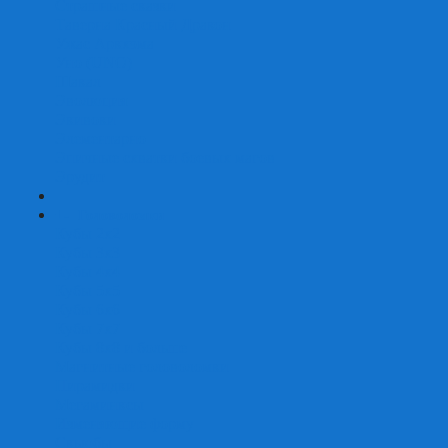
Страшные сказки
Таверна Красный Дракон
Ужас Аркхэма
Уно (UNO)
Шакал
Эволюция
Экивоки
Элементарно
Эпичные схватки боевых магов
Эрудит
+
-
Головоломки
Кубы 2х2
Кубы 3х3
Кубы 4x4
Кубы 5х5
Кубы 6х6
Кубы 7х7
Кубы 8х8 и больше
Магнитные головоломки
Пирамидки
Мегаминксы
Изменяющие форму
Скьюбы