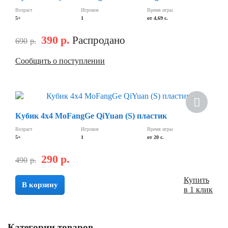
Возраст
Игроков
Время игры
5+
1
от 4,69 c.
390
р.
Распродано
690
р.
Сообщить о поступлении
Хит
Кубик 4х4 MoFangGe QiYuan (S) пластик
Скидка
Возраст
Игроков
Время игры
5+
1
от 20 c.
290
р.
490
р.
Купить
В корзину
в 1 клик
Категории товаров