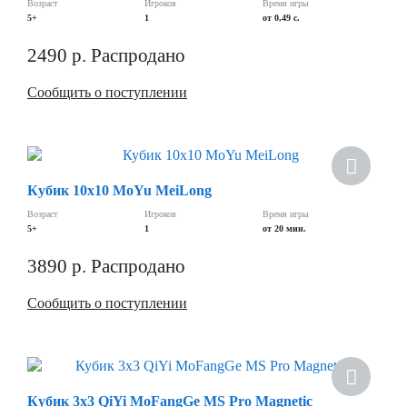
Возраст
Игроков
Время игры
5+
1
от 0,49 c.
2490
р.
Распродано
Сообщить о поступлении
Хит
Кубик 10х10 MoYu MeiLong
Скидка
Возраст
Игроков
Время игры
5+
1
от 20 мин.
3890
р.
Распродано
Сообщить о поступлении
Скидка
Кубик 3х3 QiYi MoFangGe MS Pro Magnetic