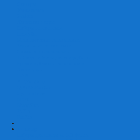
Скваеры
Уникальные
Змейки
Логические игры
Наборы головоломок
Неокубы
Металлические головоломки
Зеркальные головоломки
Смазка для головоломок
Таймеры и Маты для спидкубинга
Брелки кубиков и головоломок
Аксессуары
GAN
YJ (YongJun)
QiYi MoFangGe
Cyclone Boys
MoYu
ShengShou
YuXin
FanXin
+
-
Покер
Наборы для покера на 100 фишек