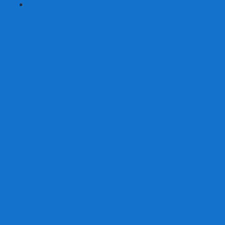
+
-
Серии
7 Чудес
Alias
Exit Квест
Fluxx
Pixel Tactics
Runebound
Small World
Азул
Активити
Башня, Дженга
Билет на поезд
Бэнг!
Взрывные котята
Воображарий
Время приключений
Гномы - вредители
Гравити фолз
Детективные истории
Детективные хроники
Диксит
Замес
Звёздные империи
Зомби в доме