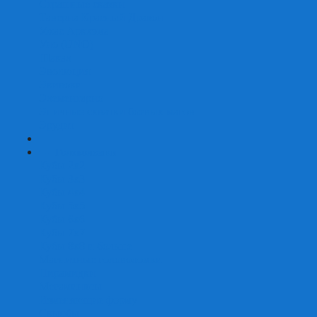
Страшные сказки
Таверна Красный Дракон
Ужас Аркхэма
Уно (UNO)
Шакал
Эволюция
Экивоки
Элементарно
Эпичные схватки боевых магов
Эрудит
+
-
Головоломки
Кубы 2х2
Кубы 3х3
Кубы 4x4
Кубы 5х5
Кубы 6х6
Кубы 7х7
Кубы 8х8 и больше
Магнитные головоломки
Пирамидки
Мегаминксы
Изменяющие форму
Скьюбы