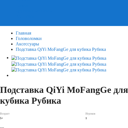
Пазлы
Деревянные пазлы
3Д Пазлы
Главная
Головоломки
Аксессуары
Подставка QiYi MoFangGe для кубика Рубика
Подставка QiYi MoFangGe для
кубика Рубика
Возраст
Игроков
5+
1