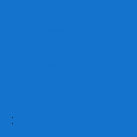
Со сценарием
С миниатюрами
С приложением
Игры-квесты
Книги-игры
Настольно-ролевые НРИ
Magic the Gathering
Для влюбленных
Застольные
Протекторы для игр
Игральные кости
Набор костей для НРИ
Аксессуары
Шашки
Домино
Русское Лото
Игра ГО
Маджонг
Подарочные сертификаты
УЦЕНКА
+
-
Шахматы
Шахматы недорогие
Шахматы резные