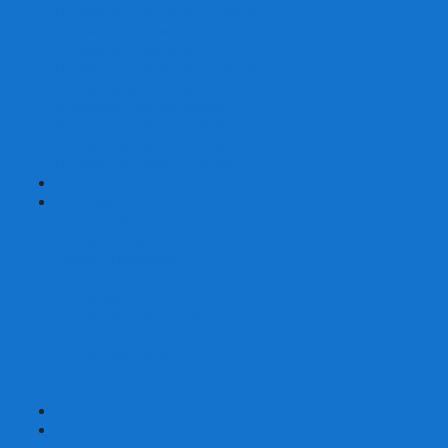
Шахматы турнирные Стаунтон
Шахматы из камня
Шахматы из металла
Шахматы из композитной смолы
Шахматы магнитные
Шахматы Шашки Нарды 3 в 1
Шахматные фигуры (без доски)
Шахматные доски (без фигур)
Шахматные ларцы (без фигур)
+
-
Нарды
Нарды с фотопечатью
Нарды резные
Нарды Армянские
Нарды кожаные
Нарды малые на 40
Нарды средние на 50
Нарды большие на 60
Фишки для нард
Зарики для нард
Сумки для нард
+
-
Детские игры