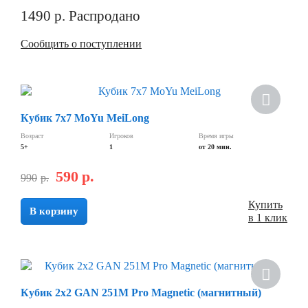
1490
р.
Распродано
Сообщить о поступлении
Скидка
Кубик 7х7 MoYu MeiLong
Возраст
Игроков
Время игры
5+
1
от 20 мин.
590
р.
990
р.
Купить
В корзину
в 1 клик
Скидка
Кубик 2х2 GAN 251M Pro Magnetic (магнитный)