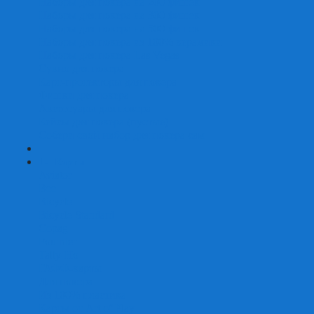
Наборы для покера на 200 фишек
Наборы для покера на 300 фишек
Наборы для покера на 500 фишек
Наборы для покера из 100% керамики
Наборы для покера Las Vegas
Сукно для покера
Карт-протекторы для покера
Фишки для покера
Аксессуары для покера
Кейсы для покера (пустые)
Собери свой набор для покера сам
+
-
Карты
Aviator
Bee
Bicycle
Bicycle Standard
Copag
Fournier
Tally-Ho
ГАФФ-карты
Для покера
Из 100% пластика
Карты от Art of Play