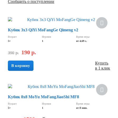
Сообщить о поступлении
Скидка
Кубик 3х3 QiYi MoFangGe Qimeng v2
Возраст
Игроков
Время игры
5+
1
от 4,69 с.
190
р.
390
р.
Купить
В корзину
в 1 клик
Хит
Кубик 8х8 MoYu MoFangJiaoShi MF8
Скидка
Возраст
Игроков
Время игры
5+
1
от 8 мин.