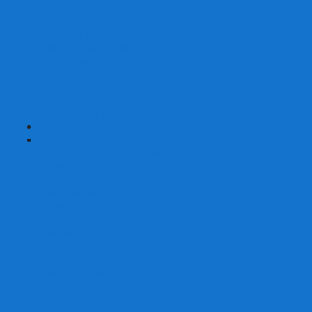
Карты от Ellusionist.com
Карты от Theory11.com
Классика от Bicycle
Классический дизайн
Наборы карт
Необычный дизайн
Специальные колоды Bicycle
ТАРО
Для фокусов и кардистри
+
-
Подарки
Метафорические ассоциативные карты
Блокноты
Браслеты
Ежедневники
Значки и пины
Конверты для денег
Планинги
Подарочные пакеты
Раскраски антистресс
Сквиши (Мялки)
Скетчбуки
Сувениры-приколы
Кружки