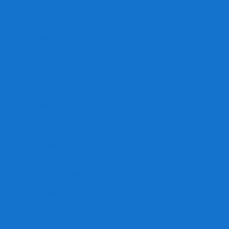
Игра престолов
Имаджинариум
Каркассон
Катамино
Квест Мастер
Кодовые имена
Колонизаторы
Кольт экспресс
Крокодил
Манчкин
Мафия
Мачи Коро
МЕМО
Монополия
Находка для шпиона
Ответь за 5 секунд
Пандемия
Покорение марса
Рик и Морти
Свинтус
Серп
Смертельные материалы
Соображарий