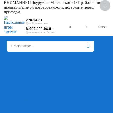
ВНИМАНИЕ! Шоурум на Маяковского 18Г работает по
Скидка
предварительной договоренности, позвоните перед
приездом.
278-04-81
О нас
0
0
8-967-608-04-81
+
-
Настольные игры
Для компании
Для вечеринки
Семейные
В дорогу
На ассоциации
На скорость реакции
Кооперативные
На логику
Карточные
Абстрактные
Стратегические
Экономические
Для одного
Дуэльные