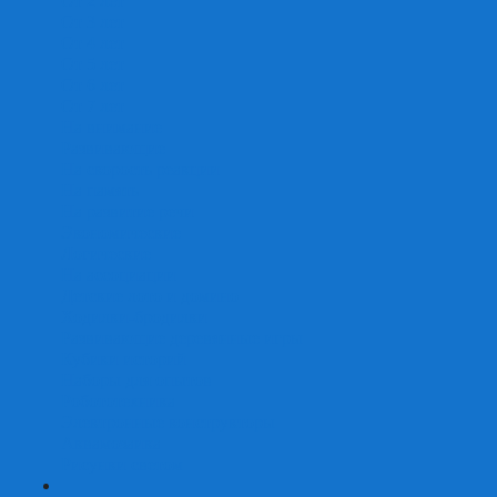
От 2 лет
От 3 лет
От 4 лет
От 5 лет
От 6 лет
От 7 лет
На внимание
Развивающие
На скорость реакции
На память
На развитие речи
Экономические
Логические
На ассоциации
Детские лото и домино
Ходилки-бродилки
Развивающие деревянные игры
Кубики историй
Наборы для опытов
Робототехника
Электронные конструкторы
Аквамозаика
Рисунки светом