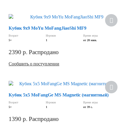
Хит
Кубик 9х9 MoYu MoFangJiaoShi MF9
Скидка
Возраст
Игроков
Время игры
5+
1
от 20 мин.
2390
р.
Распродано
Сообщить о поступлении
Новинка
Кубик 5х5 MoFangGe MS Magnetic (магнитный)
Скидка
Возраст
Игроков
Время игры
5+
1
от 39 с.
1390
р.
Распродано