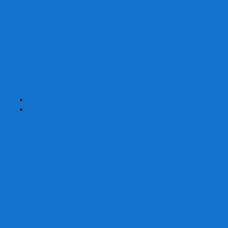
Страшные сказки
Таверна Красный Дракон
Ужас Аркхэма
Уно (UNO)
Шакал
Эволюция
Экивоки
Элементарно
Эпичные схватки боевых магов
Эрудит
+
-
Головоломки
Кубы 2х2
Кубы 3х3
Кубы 4x4
Кубы 5х5
Кубы 6х6
Кубы 7х7
Кубы 8х8 и больше
Магнитные головоломки
Пирамидки
Мегаминксы
Изменяющие форму
Скьюбы