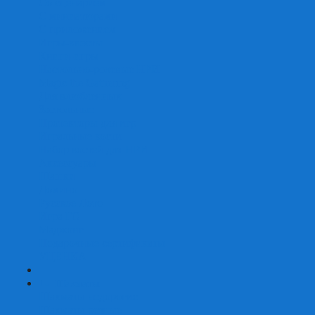
Со сценарием
С миниатюрами
С приложением
Игры-квесты
Книги-игры
Настольно-ролевые НРИ
Magic the Gathering
Для влюбленных
Застольные
Протекторы для игр
Игральные кости
Набор костей для НРИ
Аксессуары
Шашки
Домино
Русское Лото
Игра ГО
Маджонг
Подарочные сертификаты
УЦЕНКА
+
-
Шахматы
Шахматы недорогие
Шахматы резные