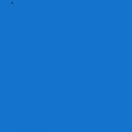
+
-
Серии
7 Чудес
Alias
Exit Квест
Fluxx
Pixel Tactics
Runebound
Small World
Азул
Активити
Башня, Дженга
Билет на поезд
Бэнг!
Взрывные котята
Воображарий
Время приключений
Гномы - вредители
Гравити фолз
Детективные истории
Детективные хроники
Диксит
Замес
Звёздные империи
Зомби в доме