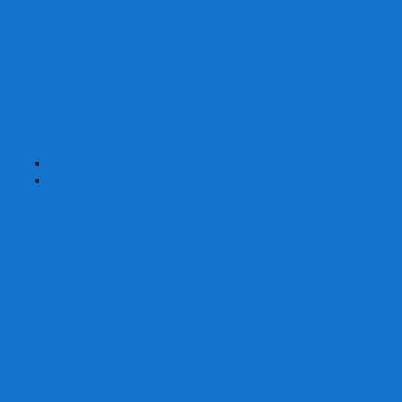
Карты от Ellusionist.com
Карты от Theory11.com
Классика от Bicycle
Классический дизайн
Наборы карт
Необычный дизайн
Специальные колоды Bicycle
ТАРО
Для фокусов и кардистри
+
-
Подарки
Метафорические ассоциативные карты
Блокноты
Браслеты
Ежедневники
Значки и пины
Конверты для денег
Планинги
Подарочные пакеты
Раскраски антистресс
Сквиши (Мялки)
Скетчбуки
Сувениры-приколы
Кружки