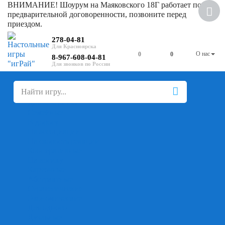
ВНИМАНИЕ! Шоурум на Маяковского 18Г работает по
предварительной договоренности, позвоните перед
приездом.
278-04-81
О нас
0
0
8-967-608-04-81
+
-
Настольные игры
Для компании
Для вечеринки
Семейные
В дорогу
На ассоциации
На скорость реакции
Кооперативные
На логику
Карточные
Абстрактные
Стратегические
Экономические
Для одного
Дуэльные