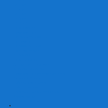
От 2 лет
От 3 лет
От 4 лет
От 5 лет
От 6 лет
От 7 лет
На внимание
Развивающие
На скорость реакции
На память
На развитие речи
Экономические
Логические
На ассоциации
Детские лото и домино
Ходилки-бродилки
Развивающие деревянные игры
Кубики историй
Наборы для опытов
Робототехника
Электронные конструкторы
Аквамозаика
Рисунки светом