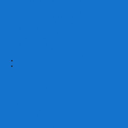
Наборы для покера на 200 фишек
Наборы для покера на 300 фишек
Наборы для покера на 500 фишек
Наборы для покера из 100% керамики
Наборы для покера Las Vegas
Сукно для покера
Карт-протекторы для покера
Фишки для покера
Аксессуары для покера
Кейсы для покера (пустые)
Собери свой набор для покера сам
+
-
Карты
Aviator
Bee
Bicycle
Bicycle Standard
Copag
Fournier
Tally-Ho
ГАФФ-карты
Для покера
Из 100% пластика
Карты от Art of Play