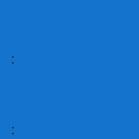
Шахматы турнирные Стаунтон
Шахматы из камня
Шахматы из металла
Шахматы из композитной смолы
Шахматы магнитные
Шахматы Шашки Нарды 3 в 1
Шахматные фигуры (без доски)
Шахматные доски (без фигур)
Шахматные ларцы (без фигур)
+
-
Нарды
Нарды с фотопечатью
Нарды резные
Нарды Армянские
Нарды кожаные
Нарды малые на 40
Нарды средние на 50
Нарды большие на 60
Фишки для нард
Зарики для нард
Сумки для нард
+
-
Детские игры