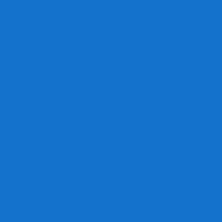
Игра престолов
Имаджинариум
Каркассон
Катамино
Квест Мастер
Кодовые имена
Колонизаторы
Кольт экспресс
Крокодил
Манчкин
Мафия
Мачи Коро
МЕМО
Монополия
Находка для шпиона
Ответь за 5 секунд
Пандемия
Покорение марса
Рик и Морти
Свинтус
Серп
Смертельные материалы
Соображарий