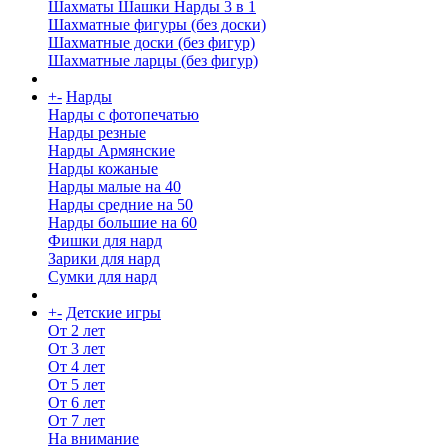
Шахматы Шашки Нарды 3 в 1
Шахматные фигуры (без доски)
Шахматные доски (без фигур)
Шахматные ларцы (без фигур)
+
-
Нарды
Нарды с фотопечатью
Нарды резные
Нарды Армянские
Нарды кожаные
Нарды малые на 40
Нарды средние на 50
Нарды большие на 60
Фишки для нард
Зарики для нард
Сумки для нард
+
-
Детские игры
От 2 лет
От 3 лет
От 4 лет
От 5 лет
От 6 лет
От 7 лет
На внимание