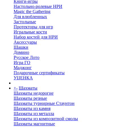
Книги-игры
Настольно-ролевые НРИ
Magic the Gathering
Для влюбленных
Застольные
Протекторы для игр
Игральные кости
Набор костей для НРИ
Аксессуары
Шашки
Домино
Русское Лото
Игра ГО
Маджонг
Подарочные сертификаты
УЦЕНКА
+
-
Шахматы
Шахматы недорогие
Шахматы резные
Шахматы турнирные Стаунтон
Шахматы из камня
Шахматы из металла
Шахматы из композитной смолы
Шахматы магнитные