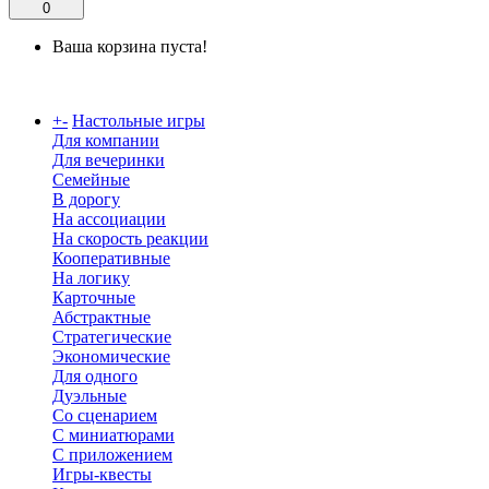
0
Ваша корзина пуста!
Каталог
+
-
Настольные игры
Для компании
Для вечеринки
Семейные
В дорогу
На ассоциации
На скорость реакции
Кооперативные
На логику
Карточные
Абстрактные
Стратегические
Экономические
Для одного
Дуэльные
Со сценарием
С миниатюрами
С приложением
Игры-квесты