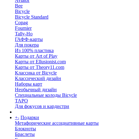
Aviator
Bee
Bicycle
Bicycle Standard
Copag
Fournier
Tally-Ho
ГАФФ-карты
Для покера
Из 100% пластика
Карты от Art of Play
Карты от Ellusionist.com
Карты от Theory11.com
Классика от Bicycle
Классический дизайн
Наборы карт
Необычный дизайн
Специальные колоды Bicycle
ТАРО
Для фокусов и кардистри
+
-
Подарки
Метафорические ассоциативные карты
Блокноты
Браслеты