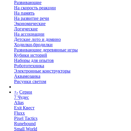
Развивающие
На скорость реакции
На память
На развитие речи
Экономические
Логические
На ассоциации
Детские лото и домино
Ходилки-бродилки
Развивающие деревянные игры
Кубики историй
Наборы для опытов
Робототехника
Электронные конструкторы
Аквамозаика
Рисунки светом
+
-
Серии
7 Чудес
Alias
Exit Квест
Fluxx
Pixel Tactics
Runebound
Small World