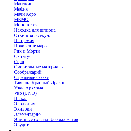
Манчкин
Мафия
Мачи Коро
МЕМО
Монополия
Находка для шпиона
Ответь за 5 секунд
Пандемия
Покорение марса
Рик и Морти
Свинтус
Серп
Смертельные материалы
Соображарий
Страшные сказки
Таверна Красный Дракон
Ужас Аркхэма
Уно (UNO)
Шакал
Эволюция
Экивоки
Элементарно
Эпичные схватки боевых магов
Эрудит