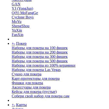
GAN
YJ (YongJun)
QiYi MoFangGe
Cyclone Boys
MoYu
ShengShou
YuXin
FanXin
+
-
Покер
Наборы для покера на 100 фишек
Наборы для покера на 200 фишек
Наборы для покера на 300 фишек
Наборы для покера на 500 фишек
Наборы для покера из 100% керамики
Наборы для покера Las Vegas
Сукно для покера
Карт-протекторы для покера
Фишки для покера
Аксессуары для покера
Кейсы для покера (пустые)
Собери свой набор для покера сам
+
-
Карты