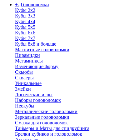
+
-
Головоломки
Кубы 2х2
Кубы 3х3
Кубы 4x4
Кубы 5х5
Кубы 6х6
Кубы 7х7
Кубы 8х8 и больше
Магнитные головоломки
Пирамидки
Мегаминксы
Изменяющие форму
Скьюбы
Скваеры
Уникальные
Змейки
Логические игры
Наборы головоломок
Неокубы
Металлические головоломки
Зеркальные головоломки
Смазка для головоломок
Таймеры и Маты для спидкубинга
Брелки кубиков и головоломок
Аксессуары