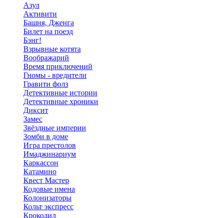
Азул
Активити
Башня, Дженга
Билет на поезд
Бэнг!
Взрывные котята
Воображарий
Время приключений
Гномы - вредители
Гравити фолз
Детективные истории
Детективные хроники
Диксит
Замес
Звёздные империи
Зомби в доме
Игра престолов
Имаджинариум
Каркассон
Катамино
Квест Мастер
Кодовые имена
Колонизаторы
Кольт экспресс
Крокодил