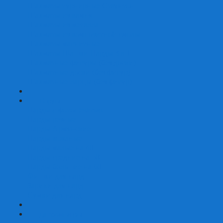
Шахматы турнирные Стаунтон
Шахматы из камня
Шахматы из металла
Шахматы из композитной смолы
Шахматы магнитные
Шахматы Шашки Нарды 3 в 1
Шахматные фигуры (без доски)
Шахматные доски (без фигур)
Шахматные ларцы (без фигур)
+
-
Нарды
Нарды с фотопечатью
Нарды резные
Нарды Армянские
Нарды кожаные
Нарды малые на 40
Нарды средние на 50
Нарды большие на 60
Фишки для нард
Зарики для нард
Сумки для нард
+
-
Детские игры