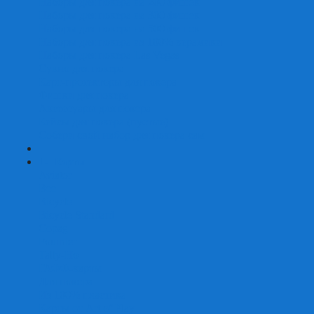
Наборы для покера на 200 фишек
Наборы для покера на 300 фишек
Наборы для покера на 500 фишек
Наборы для покера из 100% керамики
Наборы для покера Las Vegas
Сукно для покера
Карт-протекторы для покера
Фишки для покера
Аксессуары для покера
Кейсы для покера (пустые)
Собери свой набор для покера сам
+
-
Карты
Aviator
Bee
Bicycle
Bicycle Standard
Copag
Fournier
Tally-Ho
ГАФФ-карты
Для покера
Из 100% пластика
Карты от Art of Play