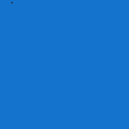
+
-
Серии
7 Чудес
Alias
Exit Квест
Fluxx
Pixel Tactics
Runebound
Small World
Азул
Активити
Башня, Дженга
Билет на поезд
Бэнг!
Взрывные котята
Воображарий
Время приключений
Гномы - вредители
Гравити фолз
Детективные истории
Детективные хроники
Диксит
Замес
Звёздные империи
Зомби в доме