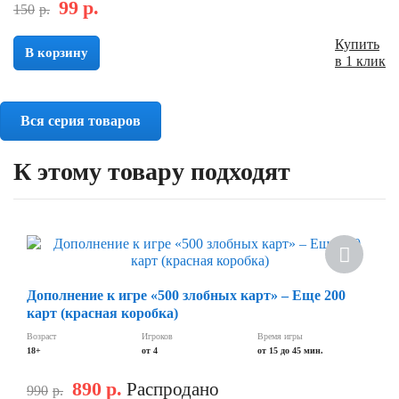
99
р.
150
р.
Купить
В корзину
в 1 клик
Вся серия товаров
К этому товару подходят
Скидка
Дополнение к игре «500 злобных карт» – Еще 200
карт (красная коробка)
Возраст
Игроков
Время игры
18+
от 4
от 15 до 45 мин.
890
р.
Распродано
990
р.