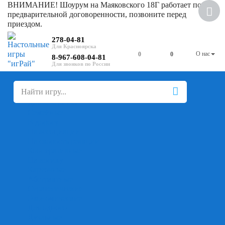
ВНИМАНИЕ! Шоурум на Маяковского 18Г работает по
Скидка
предварительной договоренности, позвоните перед
приездом.
278-04-81
О нас
0
0
8-967-608-04-81
+
-
Настольные игры
Для компании
Для вечеринки
Семейные
В дорогу
На ассоциации
На скорость реакции
Кооперативные
На логику
Карточные
Абстрактные
Стратегические
Экономические
Для одного
Дуэльные