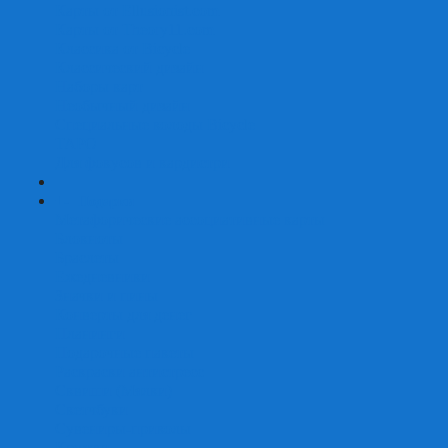
Карты от Ellusionist.com
Карты от Theory11.com
Классика от Bicycle
Классический дизайн
Наборы карт
Необычный дизайн
Специальные колоды Bicycle
ТАРО
Для фокусов и кардистри
+
-
Подарки
Метафорические ассоциативные карты
Блокноты
Браслеты
Ежедневники
Значки и пины
Конверты для денег
Планинги
Подарочные пакеты
Раскраски антистресс
Сквиши (Мялки)
Скетчбуки
Сувениры-приколы
Кружки