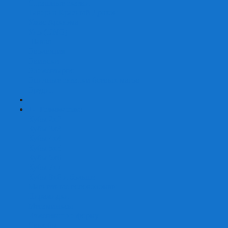
Страшные сказки
Таверна Красный Дракон
Ужас Аркхэма
Уно (UNO)
Шакал
Эволюция
Экивоки
Элементарно
Эпичные схватки боевых магов
Эрудит
+
-
Головоломки
Кубы 2х2
Кубы 3х3
Кубы 4x4
Кубы 5х5
Кубы 6х6
Кубы 7х7
Кубы 8х8 и больше
Магнитные головоломки
Пирамидки
Мегаминксы
Изменяющие форму
Скьюбы