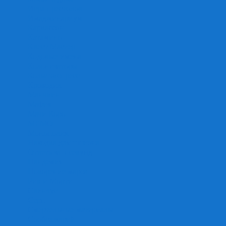
Игра престолов
Имаджинариум
Каркассон
Катамино
Квест Мастер
Кодовые имена
Колонизаторы
Кольт экспресс
Крокодил
Манчкин
Мафия
Мачи Коро
МЕМО
Монополия
Находка для шпиона
Ответь за 5 секунд
Пандемия
Покорение марса
Рик и Морти
Свинтус
Серп
Смертельные материалы
Соображарий