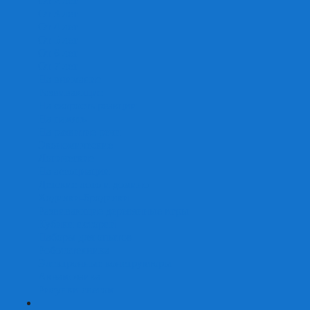
От 2 лет
От 3 лет
От 4 лет
От 5 лет
От 6 лет
От 7 лет
На внимание
Развивающие
На скорость реакции
На память
На развитие речи
Экономические
Логические
На ассоциации
Детские лото и домино
Ходилки-бродилки
Развивающие деревянные игры
Кубики историй
Наборы для опытов
Робототехника
Электронные конструкторы
Аквамозаика
Рисунки светом