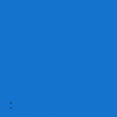
Скваеры
Уникальные
Змейки
Логические игры
Наборы головоломок
Неокубы
Металлические головоломки
Зеркальные головоломки
Смазка для головоломок
Таймеры и Маты для спидкубинга
Брелки кубиков и головоломок
Аксессуары
GAN
YJ (YongJun)
QiYi MoFangGe
Cyclone Boys
MoYu
ShengShou
YuXin
FanXin
+
-
Покер
Наборы для покера на 100 фишек