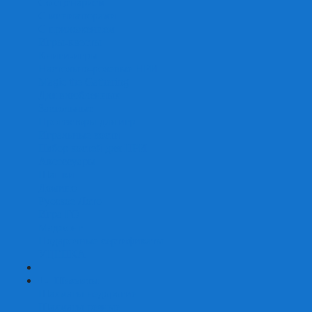
Со сценарием
С миниатюрами
С приложением
Игры-квесты
Книги-игры
Настольно-ролевые НРИ
Magic the Gathering
Для влюбленных
Застольные
Протекторы для игр
Игральные кости
Набор костей для НРИ
Аксессуары
Шашки
Домино
Русское Лото
Игра ГО
Маджонг
Подарочные сертификаты
УЦЕНКА
+
-
Шахматы
Шахматы недорогие
Шахматы резные