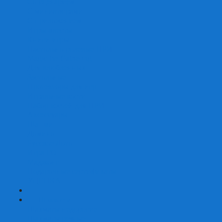
Со сценарием
С миниатюрами
С приложением
Игры-квесты
Книги-игры
Настольно-ролевые НРИ
Magic the Gathering
Для влюбленных
Застольные
Протекторы для игр
Игральные кости
Набор костей для НРИ
Аксессуары
Шашки
Домино
Русское Лото
Игра ГО
Маджонг
Подарочные сертификаты
УЦЕНКА
+
-
Шахматы
Шахматы недорогие
Шахматы резные