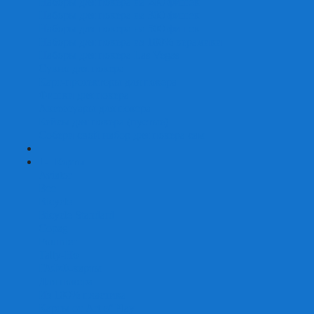
Наборы для покера на 200 фишек
Наборы для покера на 300 фишек
Наборы для покера на 500 фишек
Наборы для покера из 100% керамики
Наборы для покера Las Vegas
Сукно для покера
Карт-протекторы для покера
Фишки для покера
Аксессуары для покера
Кейсы для покера (пустые)
Собери свой набор для покера сам
+
-
Карты
Aviator
Bee
Bicycle
Bicycle Standard
Copag
Fournier
Tally-Ho
ГАФФ-карты
Для покера
Из 100% пластика
Карты от Art of Play