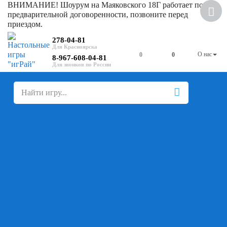
ВНИМАНИЕ! Шоурум на Маяковского 18Г работает по
Скидка
предварительной договоренности, позвоните перед
приездом.
278-04-81
О нас
0
0
8-967-608-04-81
+
-
Настольные игры
Для компании
Для вечеринки
Семейные
В дорогу
На ассоциации
На скорость реакции
Кооперативные
На логику
Карточные
Абстрактные
Стратегические
Экономические
Для одного
Дуэльные