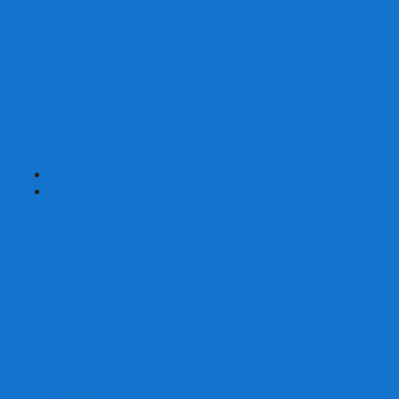
Страшные сказки
Таверна Красный Дракон
Ужас Аркхэма
Уно (UNO)
Шакал
Эволюция
Экивоки
Элементарно
Эпичные схватки боевых магов
Эрудит
+
-
Головоломки
Кубы 2х2
Кубы 3х3
Кубы 4x4
Кубы 5х5
Кубы 6х6
Кубы 7х7
Кубы 8х8 и больше
Магнитные головоломки
Пирамидки
Мегаминксы
Изменяющие форму
Скьюбы