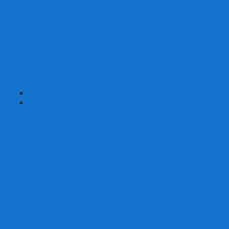
Карты от Ellusionist.com
Карты от Theory11.com
Классика от Bicycle
Классический дизайн
Наборы карт
Необычный дизайн
Специальные колоды Bicycle
ТАРО
Для фокусов и кардистри
+
-
Подарки
Метафорические ассоциативные карты
Блокноты
Браслеты
Ежедневники
Значки и пины
Конверты для денег
Планинги
Подарочные пакеты
Раскраски антистресс
Сквиши (Мялки)
Скетчбуки
Сувениры-приколы
Кружки