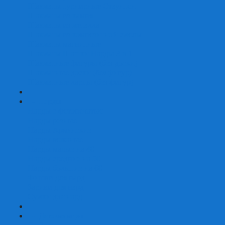
Шахматы турнирные Стаунтон
Шахматы из камня
Шахматы из металла
Шахматы из композитной смолы
Шахматы магнитные
Шахматы Шашки Нарды 3 в 1
Шахматные фигуры (без доски)
Шахматные доски (без фигур)
Шахматные ларцы (без фигур)
+
-
Нарды
Нарды с фотопечатью
Нарды резные
Нарды Армянские
Нарды кожаные
Нарды малые на 40
Нарды средние на 50
Нарды большие на 60
Фишки для нард
Зарики для нард
Сумки для нард
+
-
Детские игры