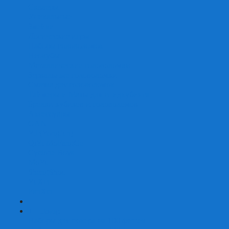
Скваеры
Уникальные
Змейки
Логические игры
Наборы головоломок
Неокубы
Металлические головоломки
Зеркальные головоломки
Смазка для головоломок
Таймеры и Маты для спидкубинга
Брелки кубиков и головоломок
Аксессуары
GAN
YJ (YongJun)
QiYi MoFangGe
Cyclone Boys
MoYu
ShengShou
YuXin
FanXin
+
-
Покер
Наборы для покера на 100 фишек