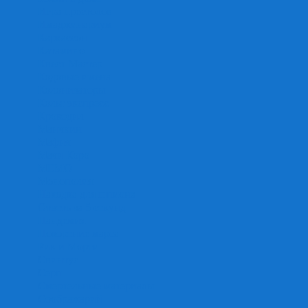
Игра престолов
Имаджинариум
Каркассон
Катамино
Квест Мастер
Кодовые имена
Колонизаторы
Кольт экспресс
Крокодил
Манчкин
Мафия
Мачи Коро
МЕМО
Монополия
Находка для шпиона
Ответь за 5 секунд
Пандемия
Покорение марса
Рик и Морти
Свинтус
Серп
Смертельные материалы
Соображарий