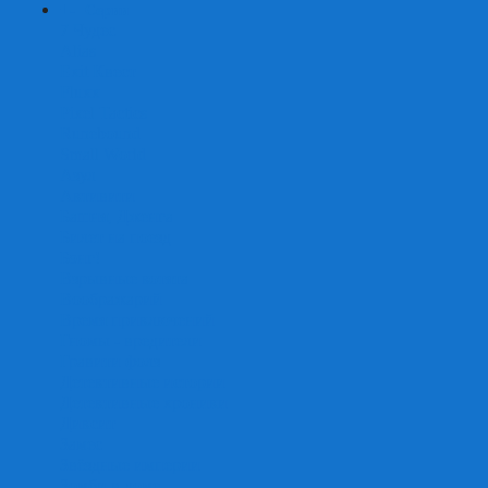
+
-
Серии
7 Чудес
Alias
Exit Квест
Fluxx
Pixel Tactics
Runebound
Small World
Азул
Активити
Башня, Дженга
Билет на поезд
Бэнг!
Взрывные котята
Воображарий
Время приключений
Гномы - вредители
Гравити фолз
Детективные истории
Детективные хроники
Диксит
Замес
Звёздные империи
Зомби в доме