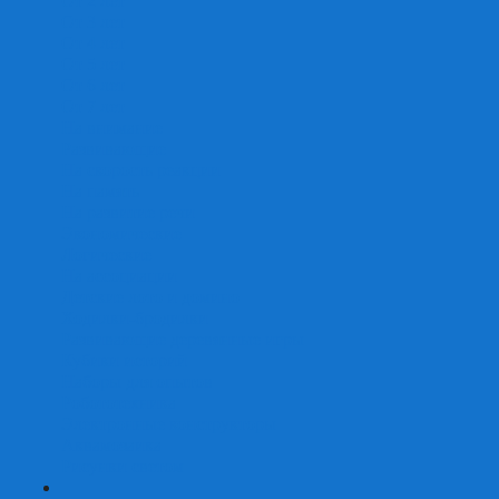
От 2 лет
От 3 лет
От 4 лет
От 5 лет
От 6 лет
От 7 лет
На внимание
Развивающие
На скорость реакции
На память
На развитие речи
Экономические
Логические
На ассоциации
Детские лото и домино
Ходилки-бродилки
Развивающие деревянные игры
Кубики историй
Наборы для опытов
Робототехника
Электронные конструкторы
Аквамозаика
Рисунки светом