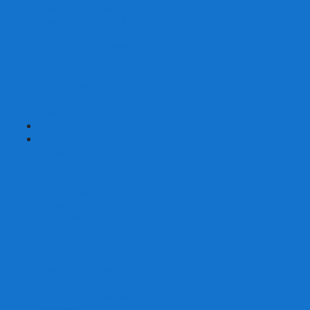
Карты от Ellusionist.com
Карты от Theory11.com
Классика от Bicycle
Классический дизайн
Наборы карт
Необычный дизайн
Специальные колоды Bicycle
ТАРО
Для фокусов и кардистри
+
-
Подарки
Метафорические ассоциативные карты
Блокноты
Браслеты
Ежедневники
Значки и пины
Конверты для денег
Планинги
Подарочные пакеты
Раскраски антистресс
Сквиши (Мялки)
Скетчбуки
Сувениры-приколы
Кружки