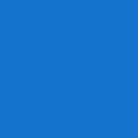
Игра престолов
Имаджинариум
Каркассон
Катамино
Квест Мастер
Кодовые имена
Колонизаторы
Кольт экспресс
Крокодил
Манчкин
Мафия
Мачи Коро
МЕМО
Монополия
Находка для шпиона
Ответь за 5 секунд
Пандемия
Покорение марса
Рик и Морти
Свинтус
Серп
Смертельные материалы
Соображарий