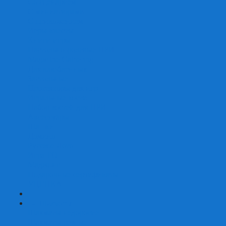
Со сценарием
С миниатюрами
С приложением
Игры-квесты
Книги-игры
Настольно-ролевые НРИ
Magic the Gathering
Для влюбленных
Застольные
Протекторы для игр
Игральные кости
Набор костей для НРИ
Аксессуары
Шашки
Домино
Русское Лото
Игра ГО
Маджонг
Подарочные сертификаты
УЦЕНКА
+
-
Шахматы
Шахматы недорогие
Шахматы резные