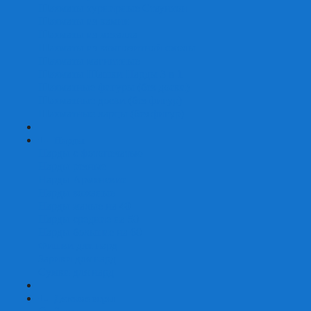
Шахматы турнирные Стаунтон
Шахматы из камня
Шахматы из металла
Шахматы из композитной смолы
Шахматы магнитные
Шахматы Шашки Нарды 3 в 1
Шахматные фигуры (без доски)
Шахматные доски (без фигур)
Шахматные ларцы (без фигур)
+
-
Нарды
Нарды с фотопечатью
Нарды резные
Нарды Армянские
Нарды кожаные
Нарды малые на 40
Нарды средние на 50
Нарды большие на 60
Фишки для нард
Зарики для нард
Сумки для нард
+
-
Детские игры