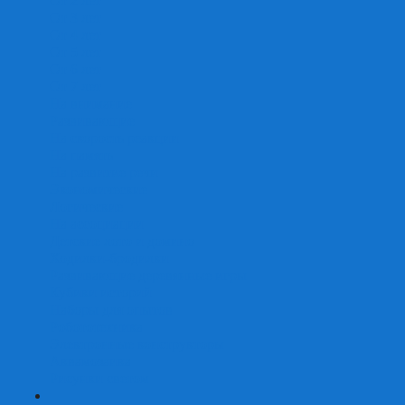
От 2 лет
От 3 лет
От 4 лет
От 5 лет
От 6 лет
От 7 лет
На внимание
Развивающие
На скорость реакции
На память
На развитие речи
Экономические
Логические
На ассоциации
Детские лото и домино
Ходилки-бродилки
Развивающие деревянные игры
Кубики историй
Наборы для опытов
Робототехника
Электронные конструкторы
Аквамозаика
Рисунки светом