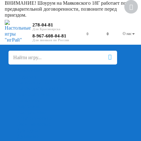
ВНИМАНИЕ! Шоурум на Маяковского 18Г работает по
предварительной договоренности, позвоните перед
приездом.
278-04-81
О нас
0
0
8-967-608-04-81
+
-
Настольные игры
Для компании
Для вечеринки
Семейные
В дорогу
На ассоциации
На скорость реакции
Кооперативные
На логику
Карточные
Абстрактные
Стратегические
Экономические
Для одного
Дуэльные