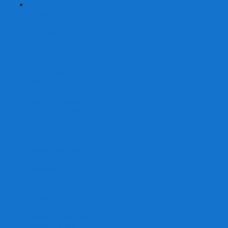
+
-
Серии
7 Чудес
Alias
Exit Квест
Fluxx
Pixel Tactics
Runebound
Small World
Азул
Активити
Башня, Дженга
Билет на поезд
Бэнг!
Взрывные котята
Воображарий
Время приключений
Гномы - вредители
Гравити фолз
Детективные истории
Детективные хроники
Диксит
Замес
Звёздные империи
Зомби в доме