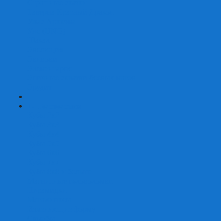
Страшные сказки
Таверна Красный Дракон
Ужас Аркхэма
Уно (UNO)
Шакал
Эволюция
Экивоки
Элементарно
Эпичные схватки боевых магов
Эрудит
+
-
Головоломки
Кубы 2х2
Кубы 3х3
Кубы 4x4
Кубы 5х5
Кубы 6х6
Кубы 7х7
Кубы 8х8 и больше
Магнитные головоломки
Пирамидки
Мегаминксы
Изменяющие форму
Скьюбы