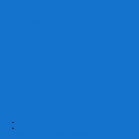
Скваеры
Уникальные
Змейки
Логические игры
Наборы головоломок
Неокубы
Металлические головоломки
Зеркальные головоломки
Смазка для головоломок
Таймеры и Маты для спидкубинга
Брелки кубиков и головоломок
Аксессуары
GAN
YJ (YongJun)
QiYi MoFangGe
Cyclone Boys
MoYu
ShengShou
YuXin
FanXin
+
-
Покер
Наборы для покера на 100 фишек