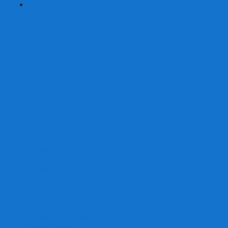
+
-
Серии
7 Чудес
Alias
Exit Квест
Fluxx
Pixel Tactics
Runebound
Small World
Азул
Активити
Башня, Дженга
Билет на поезд
Бэнг!
Взрывные котята
Воображарий
Время приключений
Гномы - вредители
Гравити фолз
Детективные истории
Детективные хроники
Диксит
Замес
Звёздные империи
Зомби в доме