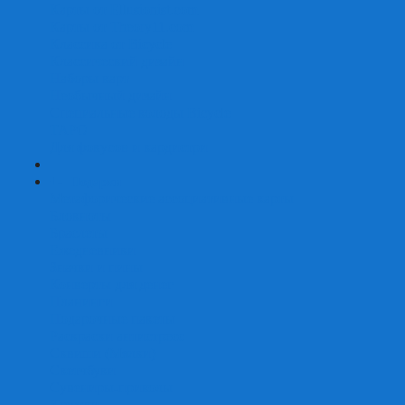
Карты от Ellusionist.com
Карты от Theory11.com
Классика от Bicycle
Классический дизайн
Наборы карт
Необычный дизайн
Специальные колоды Bicycle
ТАРО
Для фокусов и кардистри
+
-
Подарки
Метафорические ассоциативные карты
Блокноты
Браслеты
Ежедневники
Значки и пины
Конверты для денег
Планинги
Подарочные пакеты
Раскраски антистресс
Сквиши (Мялки)
Скетчбуки
Сувениры-приколы
Кружки