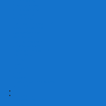
Со сценарием
С миниатюрами
С приложением
Игры-квесты
Книги-игры
Настольно-ролевые НРИ
Magic the Gathering
Для влюбленных
Застольные
Протекторы для игр
Игральные кости
Набор костей для НРИ
Аксессуары
Шашки
Домино
Русское Лото
Игра ГО
Маджонг
Подарочные сертификаты
УЦЕНКА
+
-
Шахматы
Шахматы недорогие
Шахматы резные