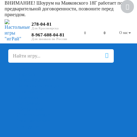
ВНИМАНИЕ! Шоурум на Маяковского 18Г работает по
предварительной договоренности, позвоните перед
приездом.
278-04-81
О нас
0
0
8-967-608-04-81
+
-
Настольные игры
Для компании
Для вечеринки
Семейные
В дорогу
На ассоциации
На скорость реакции
Кооперативные
На логику
Карточные
Абстрактные
Стратегические
Экономические
Для одного
Дуэльные