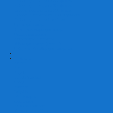
Наборы для покера на 200 фишек
Наборы для покера на 300 фишек
Наборы для покера на 500 фишек
Наборы для покера из 100% керамики
Наборы для покера Las Vegas
Сукно для покера
Карт-протекторы для покера
Фишки для покера
Аксессуары для покера
Кейсы для покера (пустые)
Собери свой набор для покера сам
+
-
Карты
Aviator
Bee
Bicycle
Bicycle Standard
Copag
Fournier
Tally-Ho
ГАФФ-карты
Для покера
Из 100% пластика
Карты от Art of Play