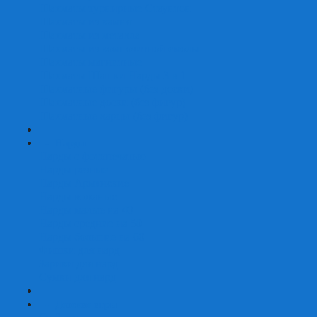
Шахматы турнирные Стаунтон
Шахматы из камня
Шахматы из металла
Шахматы из композитной смолы
Шахматы магнитные
Шахматы Шашки Нарды 3 в 1
Шахматные фигуры (без доски)
Шахматные доски (без фигур)
Шахматные ларцы (без фигур)
+
-
Нарды
Нарды с фотопечатью
Нарды резные
Нарды Армянские
Нарды кожаные
Нарды малые на 40
Нарды средние на 50
Нарды большие на 60
Фишки для нард
Зарики для нард
Сумки для нард
+
-
Детские игры