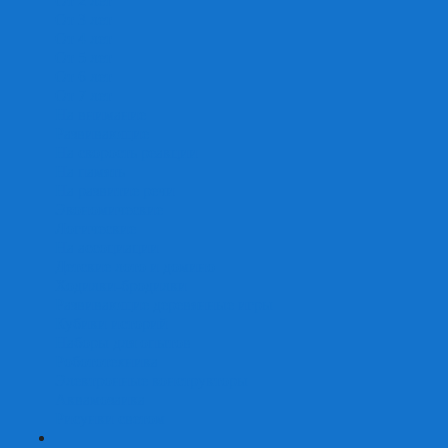
От 2 лет
От 3 лет
От 4 лет
От 5 лет
От 6 лет
От 7 лет
На внимание
Развивающие
На скорость реакции
На память
На развитие речи
Экономические
Логические
На ассоциации
Детские лото и домино
Ходилки-бродилки
Развивающие деревянные игры
Кубики историй
Наборы для опытов
Робототехника
Электронные конструкторы
Аквамозаика
Рисунки светом