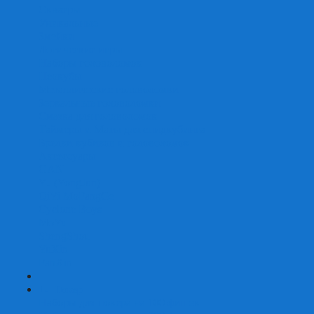
Скваеры
Уникальные
Змейки
Логические игры
Наборы головоломок
Неокубы
Металлические головоломки
Зеркальные головоломки
Смазка для головоломок
Таймеры и Маты для спидкубинга
Брелки кубиков и головоломок
Аксессуары
GAN
YJ (YongJun)
QiYi MoFangGe
Cyclone Boys
MoYu
ShengShou
YuXin
FanXin
+
-
Покер
Наборы для покера на 100 фишек