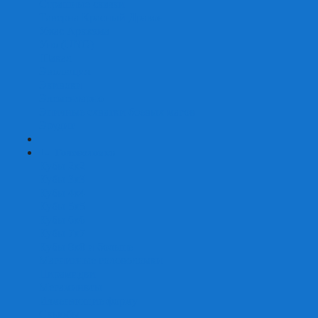
Страшные сказки
Таверна Красный Дракон
Ужас Аркхэма
Уно (UNO)
Шакал
Эволюция
Экивоки
Элементарно
Эпичные схватки боевых магов
Эрудит
+
-
Головоломки
Кубы 2х2
Кубы 3х3
Кубы 4x4
Кубы 5х5
Кубы 6х6
Кубы 7х7
Кубы 8х8 и больше
Магнитные головоломки
Пирамидки
Мегаминксы
Изменяющие форму
Скьюбы