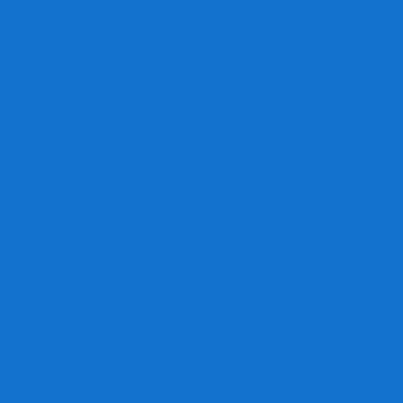
Игра престолов
Имаджинариум
Каркассон
Катамино
Квест Мастер
Кодовые имена
Колонизаторы
Кольт экспресс
Крокодил
Манчкин
Мафия
Мачи Коро
МЕМО
Монополия
Находка для шпиона
Ответь за 5 секунд
Пандемия
Покорение марса
Рик и Морти
Свинтус
Серп
Смертельные материалы
Соображарий