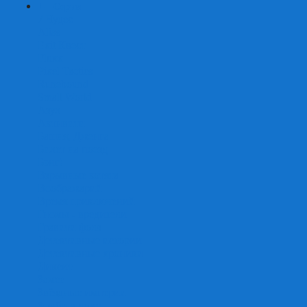
+
-
Серии
7 Чудес
Alias
Exit Квест
Fluxx
Pixel Tactics
Runebound
Small World
Азул
Активити
Башня, Дженга
Билет на поезд
Бэнг!
Взрывные котята
Воображарий
Время приключений
Гномы - вредители
Гравити фолз
Детективные истории
Детективные хроники
Диксит
Замес
Звёздные империи
Зомби в доме