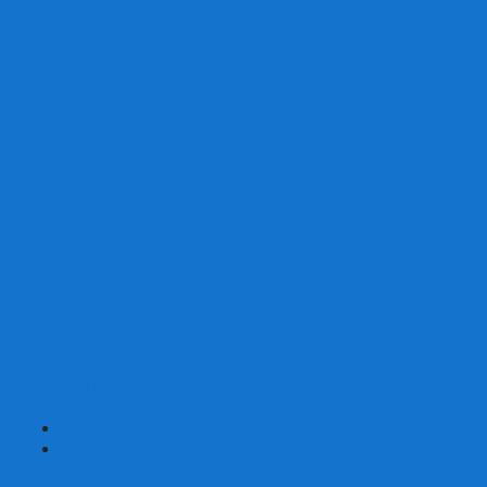
Скваеры
Уникальные
Змейки
Логические игры
Наборы головоломок
Неокубы
Металлические головоломки
Зеркальные головоломки
Смазка для головоломок
Таймеры и Маты для спидкубинга
Брелки кубиков и головоломок
Аксессуары
GAN
YJ (YongJun)
QiYi MoFangGe
Cyclone Boys
MoYu
ShengShou
YuXin
FanXin
+
-
Покер
Наборы для покера на 100 фишек