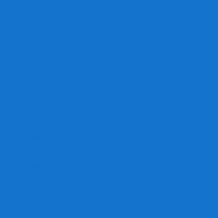
Игра престолов
Имаджинариум
Каркассон
Катамино
Квест Мастер
Кодовые имена
Колонизаторы
Кольт экспресс
Крокодил
Манчкин
Мафия
Мачи Коро
МЕМО
Монополия
Находка для шпиона
Ответь за 5 секунд
Пандемия
Покорение марса
Рик и Морти
Свинтус
Серп
Смертельные материалы
Соображарий