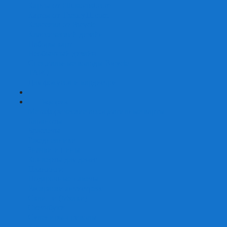
Карты от Ellusionist.com
Карты от Theory11.com
Классика от Bicycle
Классический дизайн
Наборы карт
Необычный дизайн
Специальные колоды Bicycle
ТАРО
Для фокусов и кардистри
+
-
Подарки
Метафорические ассоциативные карты
Блокноты
Браслеты
Ежедневники
Значки и пины
Конверты для денег
Планинги
Подарочные пакеты
Раскраски антистресс
Сквиши (Мялки)
Скетчбуки
Сувениры-приколы
Кружки