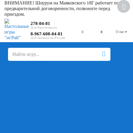
ВНИМАНИЕ! Шоурум на Маяковского 18Г работает по
предварительной договоренности, позвоните перед
приездом.
278-04-81
О нас
0
0
8-967-608-04-81
+
-
Настольные игры
Для компании
Для вечеринки
Семейные
В дорогу
На ассоциации
На скорость реакции
Кооперативные
На логику
Карточные
Абстрактные
Стратегические
Экономические
Для одного
Дуэльные