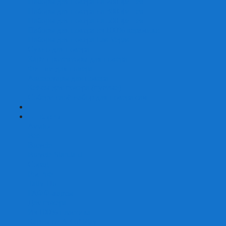
Наборы для покера на 200 фишек
Наборы для покера на 300 фишек
Наборы для покера на 500 фишек
Наборы для покера из 100% керамики
Наборы для покера Las Vegas
Сукно для покера
Карт-протекторы для покера
Фишки для покера
Аксессуары для покера
Кейсы для покера (пустые)
Собери свой набор для покера сам
+
-
Карты
Aviator
Bee
Bicycle
Bicycle Standard
Copag
Fournier
Tally-Ho
ГАФФ-карты
Для покера
Из 100% пластика
Карты от Art of Play