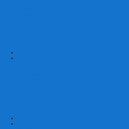
Шахматы турнирные Стаунтон
Шахматы из камня
Шахматы из металла
Шахматы из композитной смолы
Шахматы магнитные
Шахматы Шашки Нарды 3 в 1
Шахматные фигуры (без доски)
Шахматные доски (без фигур)
Шахматные ларцы (без фигур)
+
-
Нарды
Нарды с фотопечатью
Нарды резные
Нарды Армянские
Нарды кожаные
Нарды малые на 40
Нарды средние на 50
Нарды большие на 60
Фишки для нард
Зарики для нард
Сумки для нард
+
-
Детские игры