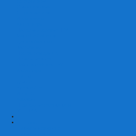
Со сценарием
С миниатюрами
С приложением
Игры-квесты
Книги-игры
Настольно-ролевые НРИ
Magic the Gathering
Для влюбленных
Застольные
Протекторы для игр
Игральные кости
Набор костей для НРИ
Аксессуары
Шашки
Домино
Русское Лото
Игра ГО
Маджонг
Подарочные сертификаты
УЦЕНКА
+
-
Шахматы
Шахматы недорогие
Шахматы резные