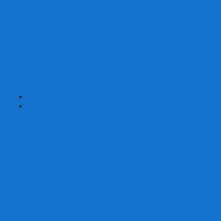
Страшные сказки
Таверна Красный Дракон
Ужас Аркхэма
Уно (UNO)
Шакал
Эволюция
Экивоки
Элементарно
Эпичные схватки боевых магов
Эрудит
+
-
Головоломки
Кубы 2х2
Кубы 3х3
Кубы 4x4
Кубы 5х5
Кубы 6х6
Кубы 7х7
Кубы 8х8 и больше
Магнитные головоломки
Пирамидки
Мегаминксы
Изменяющие форму
Скьюбы