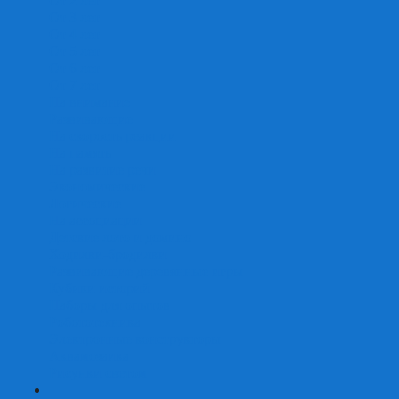
От 2 лет
От 3 лет
От 4 лет
От 5 лет
От 6 лет
От 7 лет
На внимание
Развивающие
На скорость реакции
На память
На развитие речи
Экономические
Логические
На ассоциации
Детские лото и домино
Ходилки-бродилки
Развивающие деревянные игры
Кубики историй
Наборы для опытов
Робототехника
Электронные конструкторы
Аквамозаика
Рисунки светом