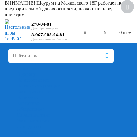
ВНИМАНИЕ! Шоурум на Маяковского 18Г работает по
предварительной договоренности, позвоните перед
приездом.
278-04-81
О нас
0
0
8-967-608-04-81
+
-
Настольные игры
Для компании
Для вечеринки
Семейные
В дорогу
На ассоциации
На скорость реакции
Кооперативные
На логику
Карточные
Абстрактные
Стратегические
Экономические
Для одного
Дуэльные