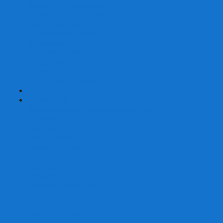
Карты от Ellusionist.com
Карты от Theory11.com
Классика от Bicycle
Классический дизайн
Наборы карт
Необычный дизайн
Специальные колоды Bicycle
ТАРО
Для фокусов и кардистри
+
-
Подарки
Метафорические ассоциативные карты
Блокноты
Браслеты
Ежедневники
Значки и пины
Конверты для денег
Планинги
Подарочные пакеты
Раскраски антистресс
Сквиши (Мялки)
Скетчбуки
Сувениры-приколы
Кружки