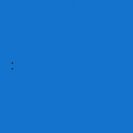
Наборы для покера на 200 фишек
Наборы для покера на 300 фишек
Наборы для покера на 500 фишек
Наборы для покера из 100% керамики
Наборы для покера Las Vegas
Сукно для покера
Карт-протекторы для покера
Фишки для покера
Аксессуары для покера
Кейсы для покера (пустые)
Собери свой набор для покера сам
+
-
Карты
Aviator
Bee
Bicycle
Bicycle Standard
Copag
Fournier
Tally-Ho
ГАФФ-карты
Для покера
Из 100% пластика
Карты от Art of Play