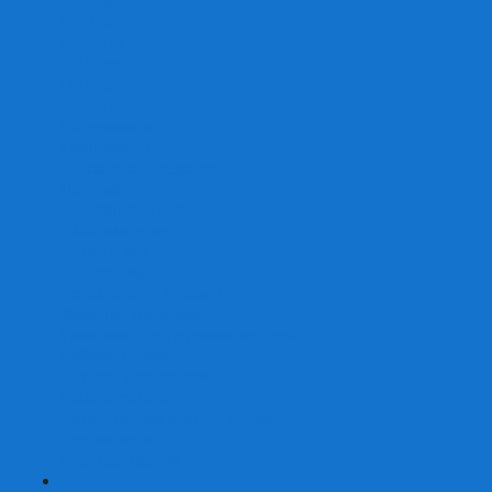
От 2 лет
От 3 лет
От 4 лет
От 5 лет
От 6 лет
От 7 лет
На внимание
Развивающие
На скорость реакции
На память
На развитие речи
Экономические
Логические
На ассоциации
Детские лото и домино
Ходилки-бродилки
Развивающие деревянные игры
Кубики историй
Наборы для опытов
Робототехника
Электронные конструкторы
Аквамозаика
Рисунки светом