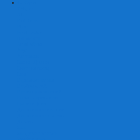
+
-
Серии
7 Чудес
Alias
Exit Квест
Fluxx
Pixel Tactics
Runebound
Small World
Азул
Активити
Башня, Дженга
Билет на поезд
Бэнг!
Взрывные котята
Воображарий
Время приключений
Гномы - вредители
Гравити фолз
Детективные истории
Детективные хроники
Диксит
Замес
Звёздные империи
Зомби в доме