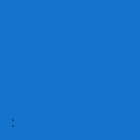
Со сценарием
С миниатюрами
С приложением
Игры-квесты
Книги-игры
Настольно-ролевые НРИ
Magic the Gathering
Для влюбленных
Застольные
Протекторы для игр
Игральные кости
Набор костей для НРИ
Аксессуары
Шашки
Домино
Русское Лото
Игра ГО
Маджонг
Подарочные сертификаты
УЦЕНКА
+
-
Шахматы
Шахматы недорогие
Шахматы резные