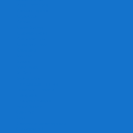
Игра престолов
Имаджинариум
Каркассон
Катамино
Квест Мастер
Кодовые имена
Колонизаторы
Кольт экспресс
Крокодил
Манчкин
Мафия
Мачи Коро
МЕМО
Монополия
Находка для шпиона
Ответь за 5 секунд
Пандемия
Покорение марса
Рик и Морти
Свинтус
Серп
Смертельные материалы
Соображарий