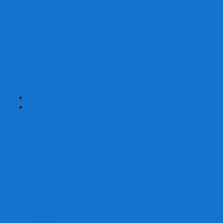
Страшные сказки
Таверна Красный Дракон
Ужас Аркхэма
Уно (UNO)
Шакал
Эволюция
Экивоки
Элементарно
Эпичные схватки боевых магов
Эрудит
+
-
Головоломки
Кубы 2х2
Кубы 3х3
Кубы 4x4
Кубы 5х5
Кубы 6х6
Кубы 7х7
Кубы 8х8 и больше
Магнитные головоломки
Пирамидки
Мегаминксы
Изменяющие форму
Скьюбы