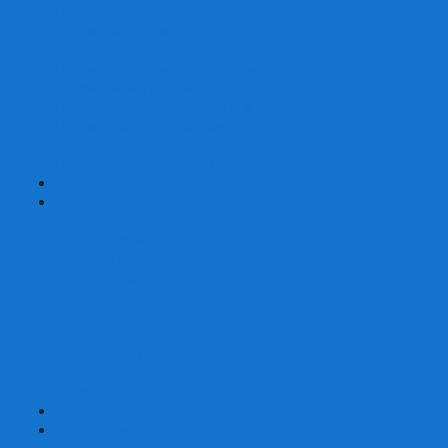
Шахматы турнирные Стаунтон
Шахматы из камня
Шахматы из металла
Шахматы из композитной смолы
Шахматы магнитные
Шахматы Шашки Нарды 3 в 1
Шахматные фигуры (без доски)
Шахматные доски (без фигур)
Шахматные ларцы (без фигур)
+
-
Нарды
Нарды с фотопечатью
Нарды резные
Нарды Армянские
Нарды кожаные
Нарды малые на 40
Нарды средние на 50
Нарды большие на 60
Фишки для нард
Зарики для нард
Сумки для нард
+
-
Детские игры