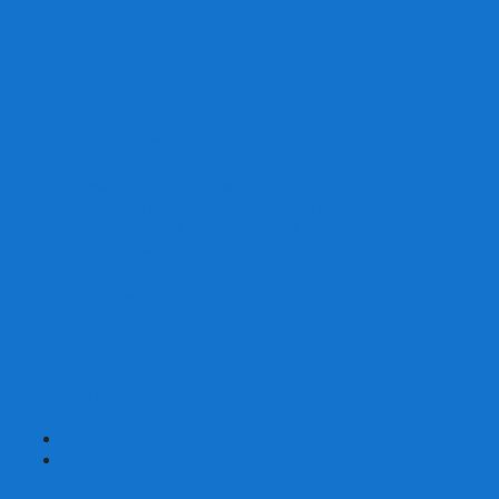
Скваеры
Уникальные
Змейки
Логические игры
Наборы головоломок
Неокубы
Металлические головоломки
Зеркальные головоломки
Смазка для головоломок
Таймеры и Маты для спидкубинга
Брелки кубиков и головоломок
Аксессуары
GAN
YJ (YongJun)
QiYi MoFangGe
Cyclone Boys
MoYu
ShengShou
YuXin
FanXin
+
-
Покер
Наборы для покера на 100 фишек