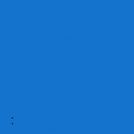
Скваеры
Уникальные
Змейки
Логические игры
Наборы головоломок
Неокубы
Металлические головоломки
Зеркальные головоломки
Смазка для головоломок
Таймеры и Маты для спидкубинга
Брелки кубиков и головоломок
Аксессуары
GAN
YJ (YongJun)
QiYi MoFangGe
Cyclone Boys
MoYu
ShengShou
YuXin
FanXin
+
-
Покер
Наборы для покера на 100 фишек