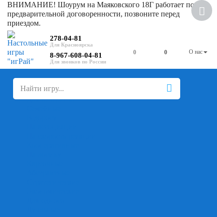
ВНИМАНИЕ! Шоурум на Маяковского 18Г работает по
Скидка
предварительной договоренности, позвоните перед
приездом.
278-04-81
О нас
0
0
8-967-608-04-81
+
-
Настольные игры
Для компании
Для вечеринки
Семейные
В дорогу
На ассоциации
На скорость реакции
Кооперативные
На логику
Карточные
Абстрактные
Стратегические
Экономические
Для одного
Дуэльные