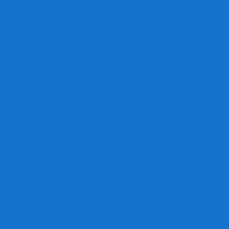
Игра престолов
Имаджинариум
Каркассон
Катамино
Квест Мастер
Кодовые имена
Колонизаторы
Кольт экспресс
Крокодил
Манчкин
Мафия
Мачи Коро
МЕМО
Монополия
Находка для шпиона
Ответь за 5 секунд
Пандемия
Покорение марса
Рик и Морти
Свинтус
Серп
Смертельные материалы
Соображарий