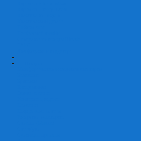
Карты от Ellusionist.com
Карты от Theory11.com
Классика от Bicycle
Классический дизайн
Наборы карт
Необычный дизайн
Специальные колоды Bicycle
ТАРО
Для фокусов и кардистри
+
-
Подарки
Метафорические ассоциативные карты
Блокноты
Браслеты
Ежедневники
Значки и пины
Конверты для денег
Планинги
Подарочные пакеты
Раскраски антистресс
Сквиши (Мялки)
Скетчбуки
Сувениры-приколы
Кружки