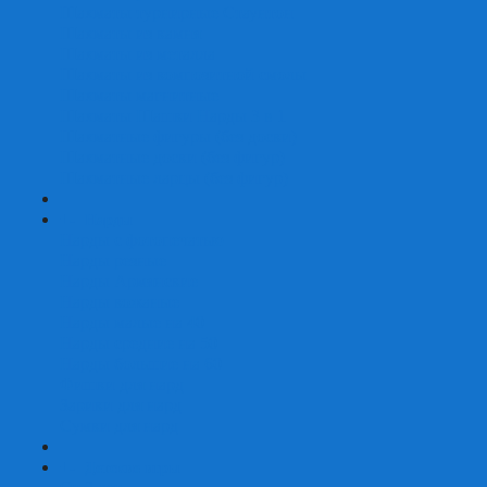
Шахматы турнирные Стаунтон
Шахматы из камня
Шахматы из металла
Шахматы из композитной смолы
Шахматы магнитные
Шахматы Шашки Нарды 3 в 1
Шахматные фигуры (без доски)
Шахматные доски (без фигур)
Шахматные ларцы (без фигур)
+
-
Нарды
Нарды с фотопечатью
Нарды резные
Нарды Армянские
Нарды кожаные
Нарды малые на 40
Нарды средние на 50
Нарды большие на 60
Фишки для нард
Зарики для нард
Сумки для нард
+
-
Детские игры