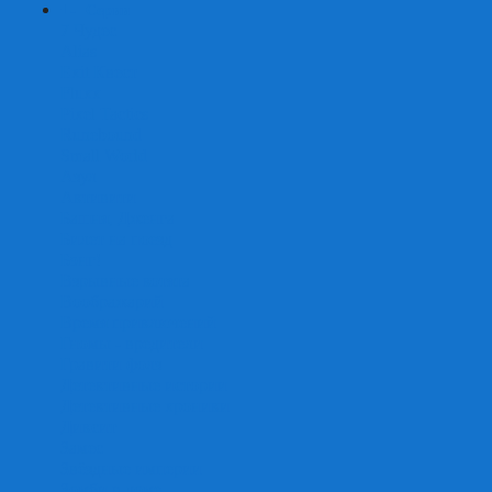
+
-
Серии
7 Чудес
Alias
Exit Квест
Fluxx
Pixel Tactics
Runebound
Small World
Азул
Активити
Башня, Дженга
Билет на поезд
Бэнг!
Взрывные котята
Воображарий
Время приключений
Гномы - вредители
Гравити фолз
Детективные истории
Детективные хроники
Диксит
Замес
Звёздные империи
Зомби в доме