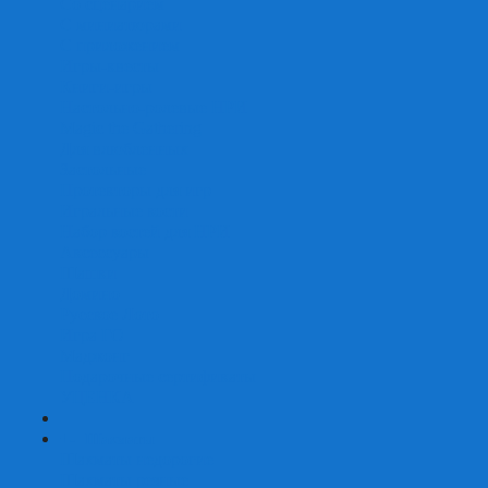
Со сценарием
С миниатюрами
С приложением
Игры-квесты
Книги-игры
Настольно-ролевые НРИ
Magic the Gathering
Для влюбленных
Застольные
Протекторы для игр
Игральные кости
Набор костей для НРИ
Аксессуары
Шашки
Домино
Русское Лото
Игра ГО
Маджонг
Подарочные сертификаты
УЦЕНКА
+
-
Шахматы
Шахматы недорогие
Шахматы резные