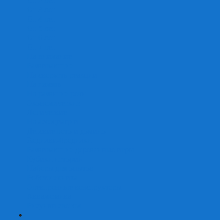
От 2 лет
От 3 лет
От 4 лет
От 5 лет
От 6 лет
От 7 лет
На внимание
Развивающие
На скорость реакции
На память
На развитие речи
Экономические
Логические
На ассоциации
Детские лото и домино
Ходилки-бродилки
Развивающие деревянные игры
Кубики историй
Наборы для опытов
Робототехника
Электронные конструкторы
Аквамозаика
Рисунки светом