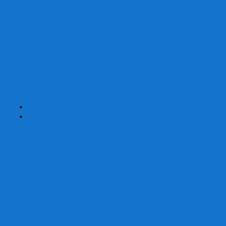
Наборы для покера на 200 фишек
Наборы для покера на 300 фишек
Наборы для покера на 500 фишек
Наборы для покера из 100% керамики
Наборы для покера Las Vegas
Сукно для покера
Карт-протекторы для покера
Фишки для покера
Аксессуары для покера
Кейсы для покера (пустые)
Собери свой набор для покера сам
+
-
Карты
Aviator
Bee
Bicycle
Bicycle Standard
Copag
Fournier
Tally-Ho
ГАФФ-карты
Для покера
Из 100% пластика
Карты от Art of Play