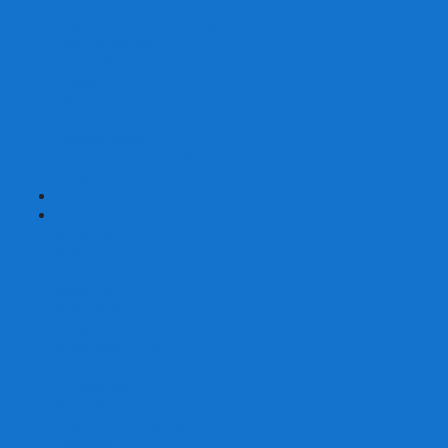
Страшные сказки
Таверна Красный Дракон
Ужас Аркхэма
Уно (UNO)
Шакал
Эволюция
Экивоки
Элементарно
Эпичные схватки боевых магов
Эрудит
+
-
Головоломки
Кубы 2х2
Кубы 3х3
Кубы 4x4
Кубы 5х5
Кубы 6х6
Кубы 7х7
Кубы 8х8 и больше
Магнитные головоломки
Пирамидки
Мегаминксы
Изменяющие форму
Скьюбы