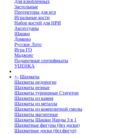
Для влюбленных
Застольные
Протекторы для игр
Игральные кости
Набор костей для НРИ
Аксессуары
Шашки
Домино
Русское Лото
Игра ГО
Маджонг
Подарочные сертификаты
УЦЕНКА
+
-
Шахматы
Шахматы недорогие
Шахматы резные
Шахматы турнирные Стаунтон
Шахматы из камня
Шахматы из металла
Шахматы из композитной смолы
Шахматы магнитные
Шахматы Шашки Нарды 3 в 1
Шахматные фигуры (без доски)
Шахматные доски (без фигур)