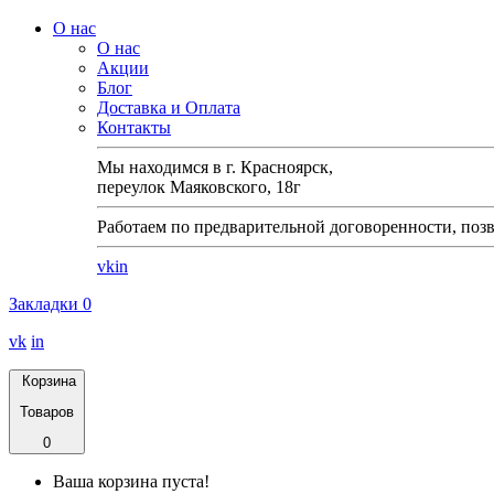
О нас
О нас
Акции
Блог
Доставка и Оплата
Контакты
Мы находимся в г. Красноярск,
переулок Маяковского, 18г
Работаем по предварительной договоренности, позв
vk
in
Закладки
0
vk
in
Корзина
Товаров
0
Ваша корзина пуста!