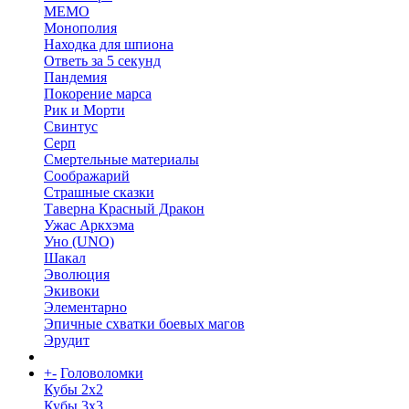
МЕМО
Монополия
Находка для шпиона
Ответь за 5 секунд
Пандемия
Покорение марса
Рик и Морти
Свинтус
Серп
Смертельные материалы
Соображарий
Страшные сказки
Таверна Красный Дракон
Ужас Аркхэма
Уно (UNO)
Шакал
Эволюция
Экивоки
Элементарно
Эпичные схватки боевых магов
Эрудит
+
-
Головоломки
Кубы 2х2
Кубы 3х3