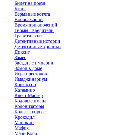
Билет на поезд
Бэнг!
Взрывные котята
Воображарий
Время приключений
Гномы - вредители
Гравити фолз
Детективные истории
Детективные хроники
Диксит
Замес
Звёздные империи
Зомби в доме
Игра престолов
Имаджинариум
Каркассон
Катамино
Квест Мастер
Кодовые имена
Колонизаторы
Кольт экспресс
Крокодил
Манчкин
Мафия
Мачи Коро