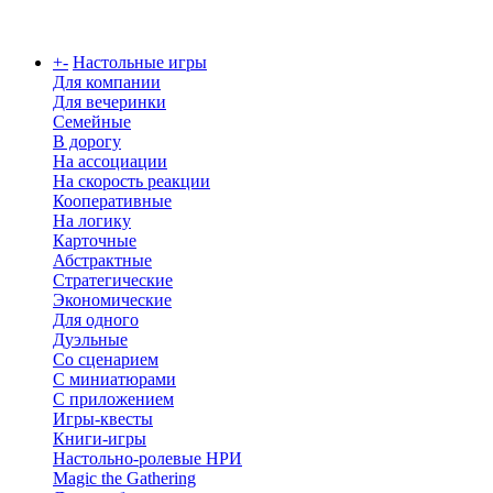
Каталог
+
-
Настольные игры
Для компании
Для вечеринки
Семейные
В дорогу
На ассоциации
На скорость реакции
Кооперативные
На логику
Карточные
Абстрактные
Стратегические
Экономические
Для одного
Дуэльные
Со сценарием
С миниатюрами
С приложением
Игры-квесты
Книги-игры
Настольно-ролевые НРИ
Magic the Gathering