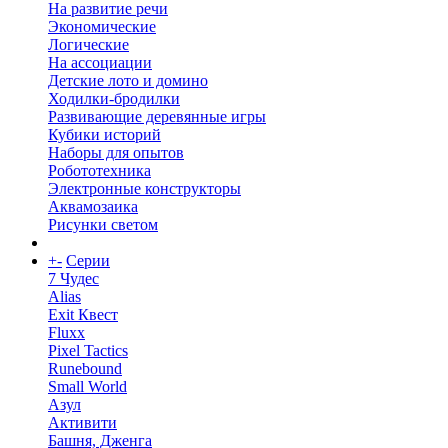
На развитие речи
Экономические
Логические
На ассоциации
Детские лото и домино
Ходилки-бродилки
Развивающие деревянные игры
Кубики историй
Наборы для опытов
Робототехника
Электронные конструкторы
Аквамозаика
Рисунки светом
+
-
Серии
7 Чудес
Alias
Exit Квест
Fluxx
Pixel Tactics
Runebound
Small World
Азул
Активити
Башня, Дженга