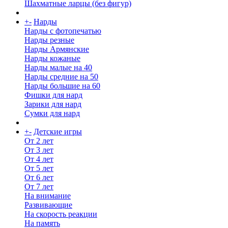
Шахматные ларцы (без фигур)
+
-
Нарды
Нарды с фотопечатью
Нарды резные
Нарды Армянские
Нарды кожаные
Нарды малые на 40
Нарды средние на 50
Нарды большие на 60
Фишки для нард
Зарики для нард
Сумки для нард
+
-
Детские игры
От 2 лет
От 3 лет
От 4 лет
От 5 лет
От 6 лет
От 7 лет
На внимание
Развивающие
На скорость реакции
На память