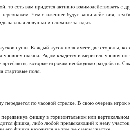
ой, то есть вам придется активно взаимодействовать с 
персонажем. Чем слаженнее будут ваши действия, тем бо
кидывающая ловушки и сложные загадки.
 кусков суши. Каждый кусок поля имеет две стороны, кот
ад уровнем океана. Рядом кладется измеритель уровня пог
е артефакты, которые игрокам необходимо раздобыть. С
а стартовые поля.
у передается по часовой стрелке. В свою очередь игрок 
, передвинув фишку в горизонтальном или вертикальном
одится фишка, либо любой примыкающий к нему участок
и его фишка находится на том же самом участке.