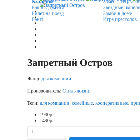
Карточные
Активити
Замес
Игры-кв
Башня, Дженга
Звёздные импер
Билет на поезд
Зомби в доме
Бэнг!
Игра престолов
Запретный Остров
Жанр:
для компании
Производитель:
Стиль жизни
Теги:
для компании
,
семейные
,
кооперативные
,
при
1990
р.
1490
р.