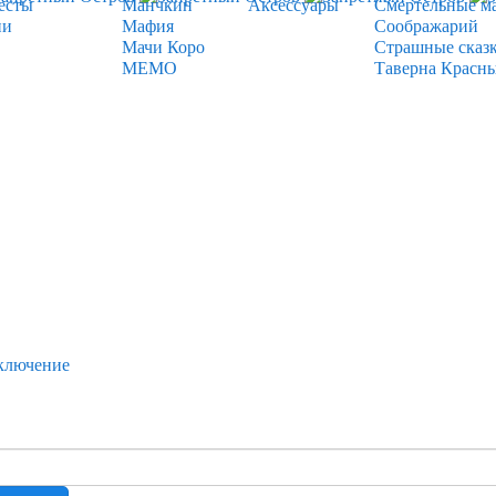
есты
Манчкин
Аксессуары
Смертельные м
ии
Мафия
Соображарий
Мачи Коро
Страшные сказ
МЕМО
Таверна Красн
ключение