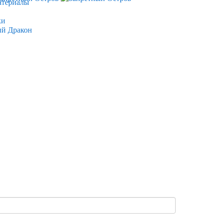
атериалы
ки
ый Дракон