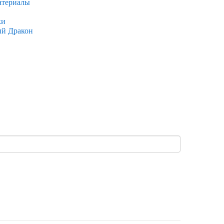
атериалы
ки
ый Дракон