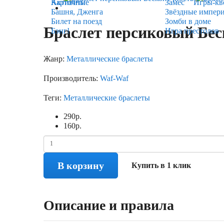
Карточные
Активити
Замес
Игры-кв
Башня, Дженга
Звёздные импер
Билет на поезд
Зомби в доме
Браслет персиковый Бес
Бэнг!
Игра престолов
Жанр:
Металлические браслеты
Производитель:
Waf-Waf
Теги:
Металлические браслеты
290
р.
160
р.
В корзину
Купить в 1 клик
Описание и правила