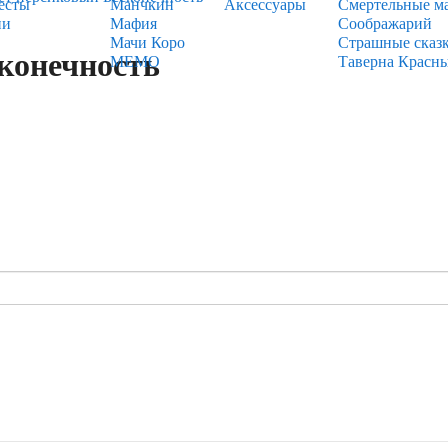
есты
Манчкин
Аксессуары
Смертельные м
ии
Мафия
Соображарий
Мачи Коро
Страшные сказ
конечность
МЕМО
Таверна Красн