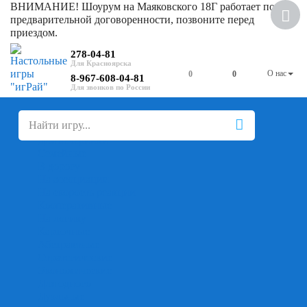
ВНИМАНИЕ! Шоурум на Маяковского 18Г работает по
Скидка
предварительной договоренности, позвоните перед
приездом.
278-04-81
О нас
0
0
8-967-608-04-81
+
-
Настольные игры
Для компании
Для вечеринки
Семейные
В дорогу
На ассоциации
На скорость реакции
Кооперативные
На логику
Карточные
Абстрактные
Стратегические
Экономические
Для одного
Дуэльные