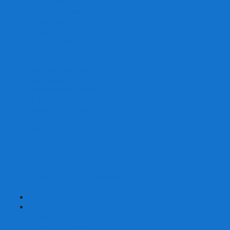
Со сценарием
С миниатюрами
С приложением
Игры-квесты
Книги-игры
Настольно-ролевые НРИ
Magic the Gathering
Для влюбленных
Застольные
Протекторы для игр
Игральные кости
Набор костей для НРИ
Аксессуары
Шашки
Домино
Русское Лото
Игра ГО
Маджонг
Подарочные сертификаты
УЦЕНКА
+
-
Шахматы
Шахматы недорогие
Шахматы резные