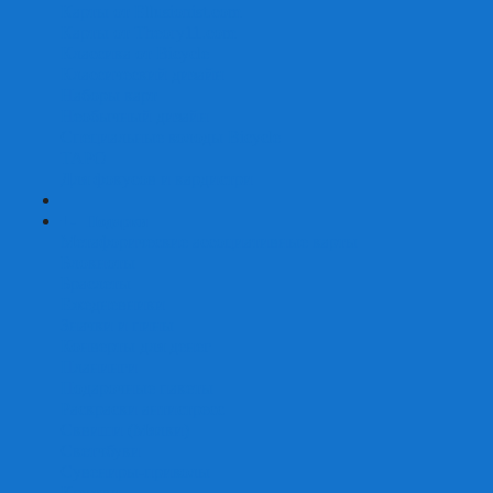
Карты от Ellusionist.com
Карты от Theory11.com
Классика от Bicycle
Классический дизайн
Наборы карт
Необычный дизайн
Специальные колоды Bicycle
ТАРО
Для фокусов и кардистри
+
-
Подарки
Метафорические ассоциативные карты
Блокноты
Браслеты
Ежедневники
Значки и пины
Конверты для денег
Планинги
Подарочные пакеты
Раскраски антистресс
Сквиши (Мялки)
Скетчбуки
Сувениры-приколы
Кружки