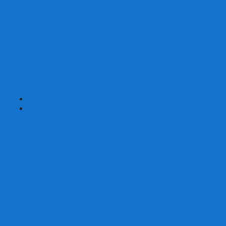
Страшные сказки
Таверна Красный Дракон
Ужас Аркхэма
Уно (UNO)
Шакал
Эволюция
Экивоки
Элементарно
Эпичные схватки боевых магов
Эрудит
+
-
Головоломки
Кубы 2х2
Кубы 3х3
Кубы 4x4
Кубы 5х5
Кубы 6х6
Кубы 7х7
Кубы 8х8 и больше
Магнитные головоломки
Пирамидки
Мегаминксы
Изменяющие форму
Скьюбы