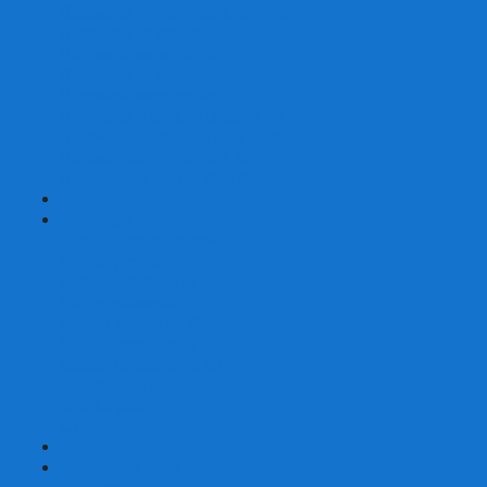
Шахматы турнирные Стаунтон
Шахматы из камня
Шахматы из металла
Шахматы из композитной смолы
Шахматы магнитные
Шахматы Шашки Нарды 3 в 1
Шахматные фигуры (без доски)
Шахматные доски (без фигур)
Шахматные ларцы (без фигур)
+
-
Нарды
Нарды с фотопечатью
Нарды резные
Нарды Армянские
Нарды кожаные
Нарды малые на 40
Нарды средние на 50
Нарды большие на 60
Фишки для нард
Зарики для нард
Сумки для нард
+
-
Детские игры