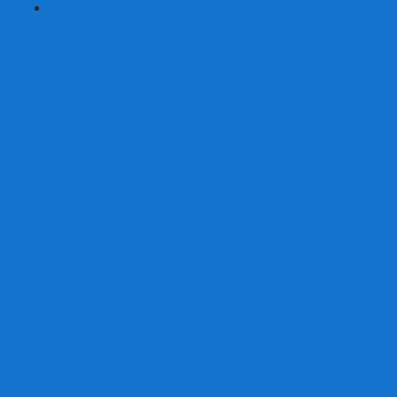
+
-
Серии
7 Чудес
Alias
Exit Квест
Fluxx
Pixel Tactics
Runebound
Small World
Азул
Активити
Башня, Дженга
Билет на поезд
Бэнг!
Взрывные котята
Воображарий
Время приключений
Гномы - вредители
Гравити фолз
Детективные истории
Детективные хроники
Диксит
Замес
Звёздные империи
Зомби в доме