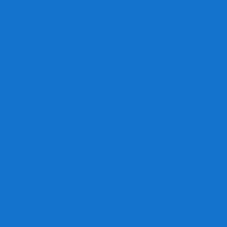
Игра престолов
Имаджинариум
Каркассон
Катамино
Квест Мастер
Кодовые имена
Колонизаторы
Кольт экспресс
Крокодил
Манчкин
Мафия
Мачи Коро
МЕМО
Монополия
Находка для шпиона
Ответь за 5 секунд
Пандемия
Покорение марса
Рик и Морти
Свинтус
Серп
Смертельные материалы
Соображарий