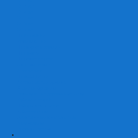
От 2 лет
От 3 лет
От 4 лет
От 5 лет
От 6 лет
От 7 лет
На внимание
Развивающие
На скорость реакции
На память
На развитие речи
Экономические
Логические
На ассоциации
Детские лото и домино
Ходилки-бродилки
Развивающие деревянные игры
Кубики историй
Наборы для опытов
Робототехника
Электронные конструкторы
Аквамозаика
Рисунки светом