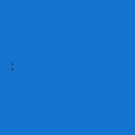
Наборы для покера на 200 фишек
Наборы для покера на 300 фишек
Наборы для покера на 500 фишек
Наборы для покера из 100% керамики
Наборы для покера Las Vegas
Сукно для покера
Карт-протекторы для покера
Фишки для покера
Аксессуары для покера
Кейсы для покера (пустые)
Собери свой набор для покера сам
+
-
Карты
Aviator
Bee
Bicycle
Bicycle Standard
Copag
Fournier
Tally-Ho
ГАФФ-карты
Для покера
Из 100% пластика
Карты от Art of Play