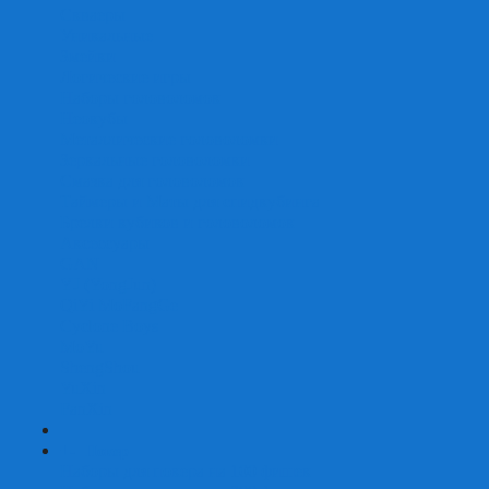
Скваеры
Уникальные
Змейки
Логические игры
Наборы головоломок
Неокубы
Металлические головоломки
Зеркальные головоломки
Смазка для головоломок
Таймеры и Маты для спидкубинга
Брелки кубиков и головоломок
Аксессуары
GAN
YJ (YongJun)
QiYi MoFangGe
Cyclone Boys
MoYu
ShengShou
YuXin
FanXin
+
-
Покер
Наборы для покера на 100 фишек