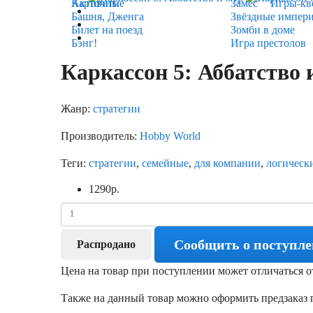
Карточные
Активити
Замес
Игры-кв
Башня, Дженга
Звёздные импер
Билет на поезд
Зомби в доме
Бэнг!
Игра престолов
Каркассон 5: Аббатство 
Жанр:
стратегии
Производитель:
Hobby World
Теги:
стратегии
,
семейные
,
для компании
,
логическ
1290
р.
Сообщить о поступл
Распродано
Цена на товар при поступлении может отличаться о
Также на данный товар можно оформить предзаказ п