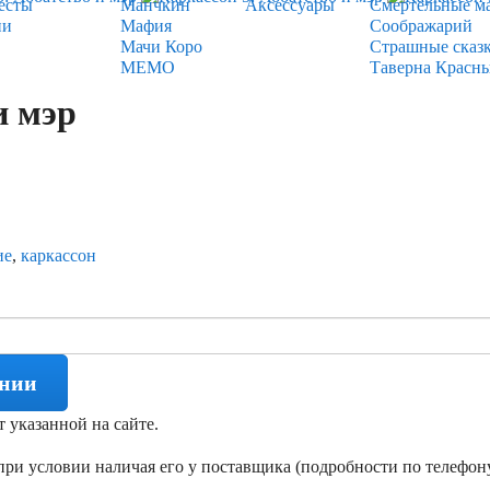
есты
Манчкин
Аксессуары
Смертельные м
ии
Мафия
Соображарий
Мачи Коро
Страшные сказ
МЕМО
Таверна Красн
и мэр
ие
,
каркассон
ении
т указанной на сайте.
ри условии наличая его у поставщика (подробности по телефону