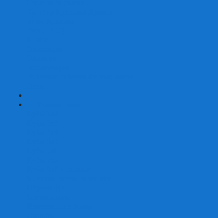
Страшные сказки
Таверна Красный Дракон
Ужас Аркхэма
Уно (UNO)
Шакал
Эволюция
Экивоки
Элементарно
Эпичные схватки боевых магов
Эрудит
+
-
Головоломки
Кубы 2х2
Кубы 3х3
Кубы 4x4
Кубы 5х5
Кубы 6х6
Кубы 7х7
Кубы 8х8 и больше
Магнитные головоломки
Пирамидки
Мегаминксы
Изменяющие форму
Скьюбы