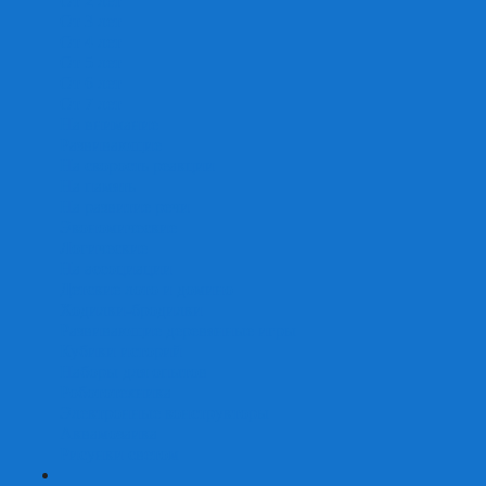
От 2 лет
От 3 лет
От 4 лет
От 5 лет
От 6 лет
От 7 лет
На внимание
Развивающие
На скорость реакции
На память
На развитие речи
Экономические
Логические
На ассоциации
Детские лото и домино
Ходилки-бродилки
Развивающие деревянные игры
Кубики историй
Наборы для опытов
Робототехника
Электронные конструкторы
Аквамозаика
Рисунки светом