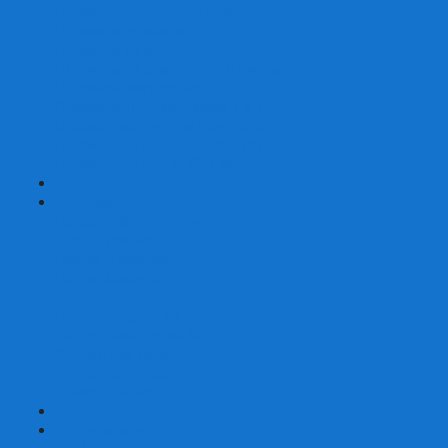
Шахматы турнирные Стаунтон
Шахматы из камня
Шахматы из металла
Шахматы из композитной смолы
Шахматы магнитные
Шахматы Шашки Нарды 3 в 1
Шахматные фигуры (без доски)
Шахматные доски (без фигур)
Шахматные ларцы (без фигур)
+
-
Нарды
Нарды с фотопечатью
Нарды резные
Нарды Армянские
Нарды кожаные
Нарды малые на 40
Нарды средние на 50
Нарды большие на 60
Фишки для нард
Зарики для нард
Сумки для нард
+
-
Детские игры