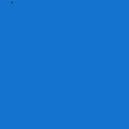
+
-
Серии
7 Чудес
Alias
Exit Квест
Fluxx
Pixel Tactics
Runebound
Small World
Азул
Активити
Башня, Дженга
Билет на поезд
Бэнг!
Взрывные котята
Воображарий
Время приключений
Гномы - вредители
Гравити фолз
Детективные истории
Детективные хроники
Диксит
Замес
Звёздные империи
Зомби в доме