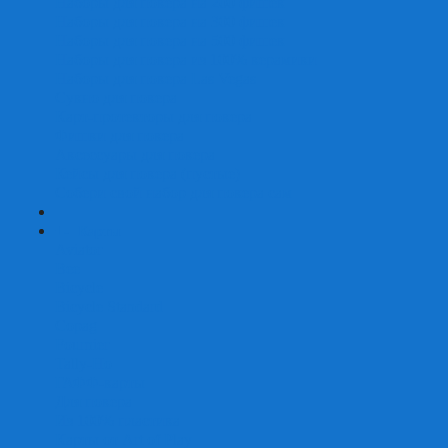
Наборы для покера на 200 фишек
Наборы для покера на 300 фишек
Наборы для покера на 500 фишек
Наборы для покера из 100% керамики
Наборы для покера Las Vegas
Сукно для покера
Карт-протекторы для покера
Фишки для покера
Аксессуары для покера
Кейсы для покера (пустые)
Собери свой набор для покера сам
+
-
Карты
Aviator
Bee
Bicycle
Bicycle Standard
Copag
Fournier
Tally-Ho
ГАФФ-карты
Для покера
Из 100% пластика
Карты от Art of Play