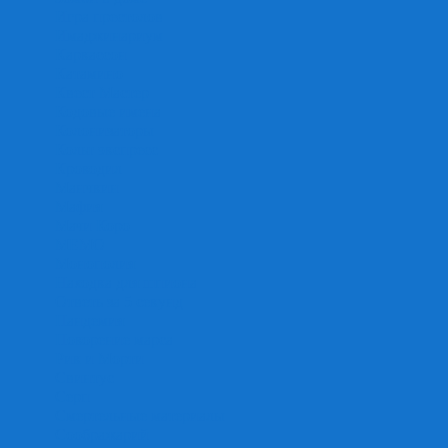
Игра престолов
Имаджинариум
Каркассон
Катамино
Квест Мастер
Кодовые имена
Колонизаторы
Кольт экспресс
Крокодил
Манчкин
Мафия
Мачи Коро
МЕМО
Монополия
Находка для шпиона
Ответь за 5 секунд
Пандемия
Покорение марса
Рик и Морти
Свинтус
Серп
Смертельные материалы
Соображарий