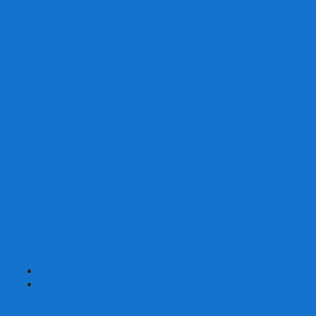
Со сценарием
С миниатюрами
С приложением
Игры-квесты
Книги-игры
Настольно-ролевые НРИ
Magic the Gathering
Для влюбленных
Застольные
Протекторы для игр
Игральные кости
Набор костей для НРИ
Аксессуары
Шашки
Домино
Русское Лото
Игра ГО
Маджонг
Подарочные сертификаты
УЦЕНКА
+
-
Шахматы
Шахматы недорогие
Шахматы резные