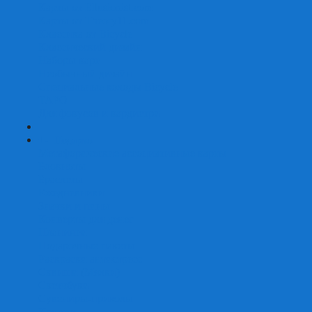
Карты от Ellusionist.com
Карты от Theory11.com
Классика от Bicycle
Классический дизайн
Наборы карт
Необычный дизайн
Специальные колоды Bicycle
ТАРО
Для фокусов и кардистри
+
-
Подарки
Метафорические ассоциативные карты
Блокноты
Браслеты
Ежедневники
Значки и пины
Конверты для денег
Планинги
Подарочные пакеты
Раскраски антистресс
Сквиши (Мялки)
Скетчбуки
Сувениры-приколы
Кружки