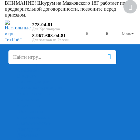
ВНИМАНИЕ! Шоурум на Маяковского 18Г работает по
предварительной договоренности, позвоните перед
приездом.
278-04-81
О нас
0
0
8-967-608-04-81
+
-
Настольные игры
Для компании
Для вечеринки
Семейные
В дорогу
На ассоциации
На скорость реакции
Кооперативные
На логику
Карточные
Абстрактные
Стратегические
Экономические
Для одного
Дуэльные