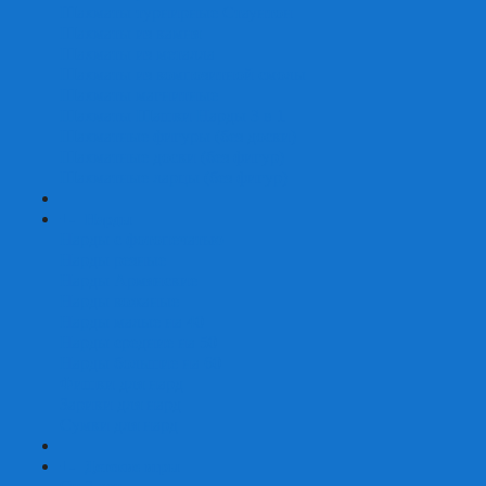
Шахматы турнирные Стаунтон
Шахматы из камня
Шахматы из металла
Шахматы из композитной смолы
Шахматы магнитные
Шахматы Шашки Нарды 3 в 1
Шахматные фигуры (без доски)
Шахматные доски (без фигур)
Шахматные ларцы (без фигур)
+
-
Нарды
Нарды с фотопечатью
Нарды резные
Нарды Армянские
Нарды кожаные
Нарды малые на 40
Нарды средние на 50
Нарды большие на 60
Фишки для нард
Зарики для нард
Сумки для нард
+
-
Детские игры