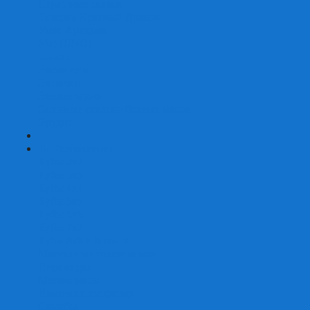
Страшные сказки
Таверна Красный Дракон
Ужас Аркхэма
Уно (UNO)
Шакал
Эволюция
Экивоки
Элементарно
Эпичные схватки боевых магов
Эрудит
+
-
Головоломки
Кубы 2х2
Кубы 3х3
Кубы 4x4
Кубы 5х5
Кубы 6х6
Кубы 7х7
Кубы 8х8 и больше
Магнитные головоломки
Пирамидки
Мегаминксы
Изменяющие форму
Скьюбы