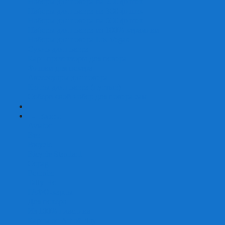
Наборы для покера на 200 фишек
Наборы для покера на 300 фишек
Наборы для покера на 500 фишек
Наборы для покера из 100% керамики
Наборы для покера Las Vegas
Сукно для покера
Карт-протекторы для покера
Фишки для покера
Аксессуары для покера
Кейсы для покера (пустые)
Собери свой набор для покера сам
+
-
Карты
Aviator
Bee
Bicycle
Bicycle Standard
Copag
Fournier
Tally-Ho
ГАФФ-карты
Для покера
Из 100% пластика
Карты от Art of Play