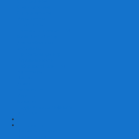
Со сценарием
С миниатюрами
С приложением
Игры-квесты
Книги-игры
Настольно-ролевые НРИ
Magic the Gathering
Для влюбленных
Застольные
Протекторы для игр
Игральные кости
Набор костей для НРИ
Аксессуары
Шашки
Домино
Русское Лото
Игра ГО
Маджонг
Подарочные сертификаты
УЦЕНКА
+
-
Шахматы
Шахматы недорогие
Шахматы резные