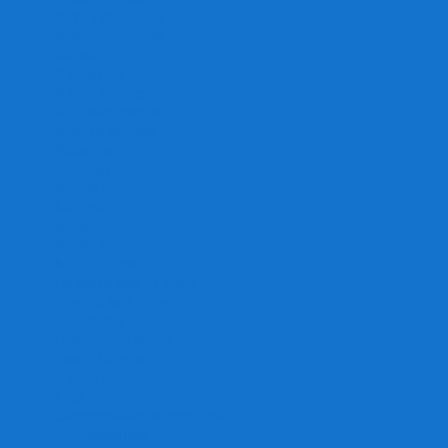
Игра престолов
Имаджинариум
Каркассон
Катамино
Квест Мастер
Кодовые имена
Колонизаторы
Кольт экспресс
Крокодил
Манчкин
Мафия
Мачи Коро
МЕМО
Монополия
Находка для шпиона
Ответь за 5 секунд
Пандемия
Покорение марса
Рик и Морти
Свинтус
Серп
Смертельные материалы
Соображарий