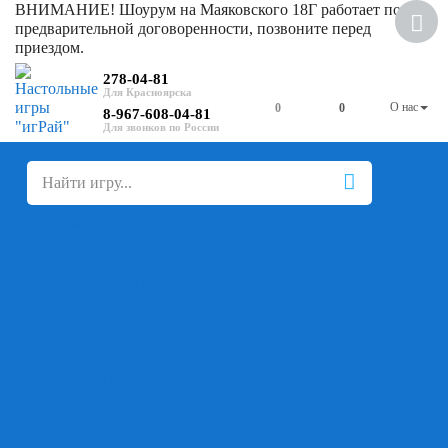
ВНИМАНИЕ! Шоурум на Маяковского 18Г работает по
предварительной договоренности, позвоните перед
приездом.
278-04-81
О нас
0
0
8-967-608-04-81
+
-
Настольные игры
Для компании
Для вечеринки
Семейные
В дорогу
На ассоциации
На скорость реакции
Кооперативные
На логику
Карточные
Абстрактные
Стратегические
Экономические
Для одного
Дуэльные