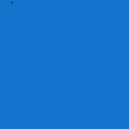
+
-
Серии
7 Чудес
Alias
Exit Квест
Fluxx
Pixel Tactics
Runebound
Small World
Азул
Активити
Башня, Дженга
Билет на поезд
Бэнг!
Взрывные котята
Воображарий
Время приключений
Гномы - вредители
Гравити фолз
Детективные истории
Детективные хроники
Диксит
Замес
Звёздные империи
Зомби в доме