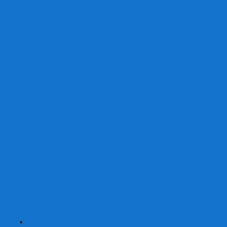
От 2 лет
От 3 лет
От 4 лет
От 5 лет
От 6 лет
От 7 лет
На внимание
Развивающие
На скорость реакции
На память
На развитие речи
Экономические
Логические
На ассоциации
Детские лото и домино
Ходилки-бродилки
Развивающие деревянные игры
Кубики историй
Наборы для опытов
Робототехника
Электронные конструкторы
Аквамозаика
Рисунки светом