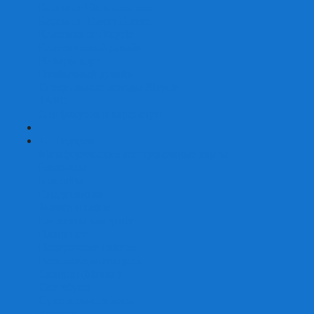
Карты от Ellusionist.com
Карты от Theory11.com
Классика от Bicycle
Классический дизайн
Наборы карт
Необычный дизайн
Специальные колоды Bicycle
ТАРО
Для фокусов и кардистри
+
-
Подарки
Метафорические ассоциативные карты
Блокноты
Браслеты
Ежедневники
Значки и пины
Конверты для денег
Планинги
Подарочные пакеты
Раскраски антистресс
Сквиши (Мялки)
Скетчбуки
Сувениры-приколы
Кружки