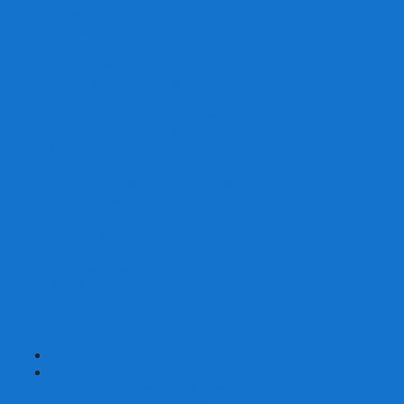
Скваеры
Уникальные
Змейки
Логические игры
Наборы головоломок
Неокубы
Металлические головоломки
Зеркальные головоломки
Смазка для головоломок
Таймеры и Маты для спидкубинга
Брелки кубиков и головоломок
Аксессуары
GAN
YJ (YongJun)
QiYi MoFangGe
Cyclone Boys
MoYu
ShengShou
YuXin
FanXin
+
-
Покер
Наборы для покера на 100 фишек