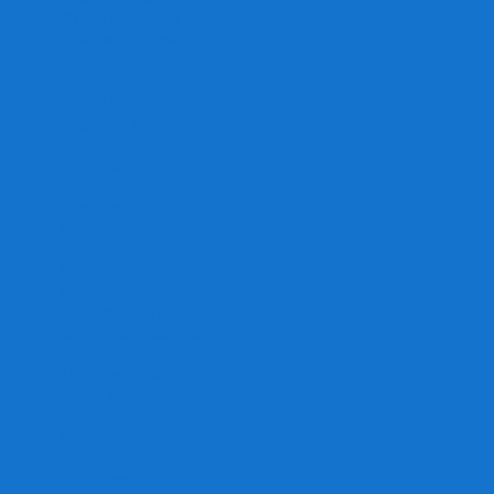
Игра престолов
Имаджинариум
Каркассон
Катамино
Квест Мастер
Кодовые имена
Колонизаторы
Кольт экспресс
Крокодил
Манчкин
Мафия
Мачи Коро
МЕМО
Монополия
Находка для шпиона
Ответь за 5 секунд
Пандемия
Покорение марса
Рик и Морти
Свинтус
Серп
Смертельные материалы
Соображарий