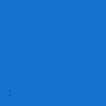
Со сценарием
С миниатюрами
С приложением
Игры-квесты
Книги-игры
Настольно-ролевые НРИ
Magic the Gathering
Для влюбленных
Застольные
Протекторы для игр
Игральные кости
Набор костей для НРИ
Аксессуары
Шашки
Домино
Русское Лото
Игра ГО
Маджонг
Подарочные сертификаты
УЦЕНКА
+
-
Шахматы
Шахматы недорогие
Шахматы резные