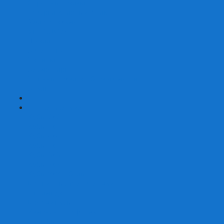
Страшные сказки
Таверна Красный Дракон
Ужас Аркхэма
Уно (UNO)
Шакал
Эволюция
Экивоки
Элементарно
Эпичные схватки боевых магов
Эрудит
+
-
Головоломки
Кубы 2х2
Кубы 3х3
Кубы 4x4
Кубы 5х5
Кубы 6х6
Кубы 7х7
Кубы 8х8 и больше
Магнитные головоломки
Пирамидки
Мегаминксы
Изменяющие форму
Скьюбы