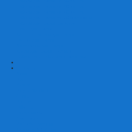
Наборы для покера на 200 фишек
Наборы для покера на 300 фишек
Наборы для покера на 500 фишек
Наборы для покера из 100% керамики
Наборы для покера Las Vegas
Сукно для покера
Карт-протекторы для покера
Фишки для покера
Аксессуары для покера
Кейсы для покера (пустые)
Собери свой набор для покера сам
+
-
Карты
Aviator
Bee
Bicycle
Bicycle Standard
Copag
Fournier
Tally-Ho
ГАФФ-карты
Для покера
Из 100% пластика
Карты от Art of Play