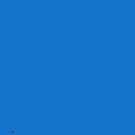
От 2 лет
От 3 лет
От 4 лет
От 5 лет
От 6 лет
От 7 лет
На внимание
Развивающие
На скорость реакции
На память
На развитие речи
Экономические
Логические
На ассоциации
Детские лото и домино
Ходилки-бродилки
Развивающие деревянные игры
Кубики историй
Наборы для опытов
Робототехника
Электронные конструкторы
Аквамозаика
Рисунки светом