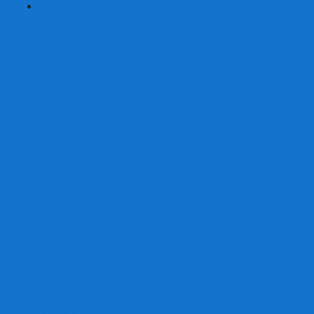
+
-
Серии
7 Чудес
Alias
Exit Квест
Fluxx
Pixel Tactics
Runebound
Small World
Азул
Активити
Башня, Дженга
Билет на поезд
Бэнг!
Взрывные котята
Воображарий
Время приключений
Гномы - вредители
Гравити фолз
Детективные истории
Детективные хроники
Диксит
Замес
Звёздные империи
Зомби в доме