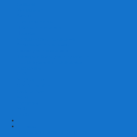
Скваеры
Уникальные
Змейки
Логические игры
Наборы головоломок
Неокубы
Металлические головоломки
Зеркальные головоломки
Смазка для головоломок
Таймеры и Маты для спидкубинга
Брелки кубиков и головоломок
Аксессуары
GAN
YJ (YongJun)
QiYi MoFangGe
Cyclone Boys
MoYu
ShengShou
YuXin
FanXin
+
-
Покер
Наборы для покера на 100 фишек