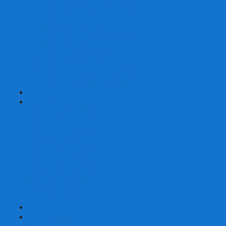
Шахматы турнирные Стаунтон
Шахматы из камня
Шахматы из металла
Шахматы из композитной смолы
Шахматы магнитные
Шахматы Шашки Нарды 3 в 1
Шахматные фигуры (без доски)
Шахматные доски (без фигур)
Шахматные ларцы (без фигур)
+
-
Нарды
Нарды с фотопечатью
Нарды резные
Нарды Армянские
Нарды кожаные
Нарды малые на 40
Нарды средние на 50
Нарды большие на 60
Фишки для нард
Зарики для нард
Сумки для нард
+
-
Детские игры