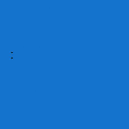
Карты от Ellusionist.com
Карты от Theory11.com
Классика от Bicycle
Классический дизайн
Наборы карт
Необычный дизайн
Специальные колоды Bicycle
ТАРО
Для фокусов и кардистри
+
-
Подарки
Метафорические ассоциативные карты
Блокноты
Браслеты
Ежедневники
Значки и пины
Конверты для денег
Планинги
Подарочные пакеты
Раскраски антистресс
Сквиши (Мялки)
Скетчбуки
Сувениры-приколы
Кружки