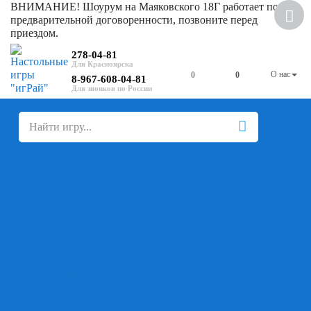
ВНИМАНИЕ! Шоурум на Маяковского 18Г работает по
Скидка
предварительной договоренности, позвоните перед
приездом.
278-04-81
О нас
0
0
8-967-608-04-81
+
-
Настольные игры
Для компании
Для вечеринки
Семейные
В дорогу
На ассоциации
На скорость реакции
Кооперативные
На логику
Карточные
Абстрактные
Стратегические
Экономические
Для одного
Дуэльные