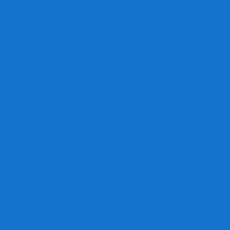
Игра престолов
Имаджинариум
Каркассон
Катамино
Квест Мастер
Кодовые имена
Колонизаторы
Кольт экспресс
Крокодил
Манчкин
Мафия
Мачи Коро
МЕМО
Монополия
Находка для шпиона
Ответь за 5 секунд
Пандемия
Покорение марса
Рик и Морти
Свинтус
Серп
Смертельные материалы
Соображарий