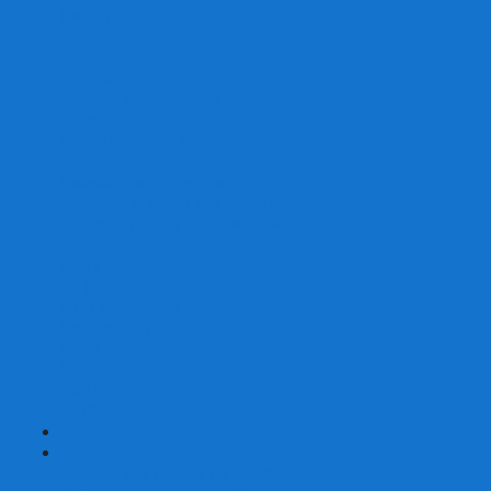
Скваеры
Уникальные
Змейки
Логические игры
Наборы головоломок
Неокубы
Металлические головоломки
Зеркальные головоломки
Смазка для головоломок
Таймеры и Маты для спидкубинга
Брелки кубиков и головоломок
Аксессуары
GAN
YJ (YongJun)
QiYi MoFangGe
Cyclone Boys
MoYu
ShengShou
YuXin
FanXin
+
-
Покер
Наборы для покера на 100 фишек