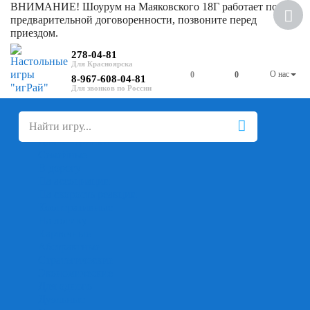
ВНИМАНИЕ! Шоурум на Маяковского 18Г работает по
Скидка
предварительной договоренности, позвоните перед
приездом.
278-04-81
О нас
0
0
8-967-608-04-81
+
-
Настольные игры
Для компании
Для вечеринки
Семейные
В дорогу
На ассоциации
На скорость реакции
Кооперативные
На логику
Карточные
Абстрактные
Стратегические
Экономические
Для одного
Дуэльные