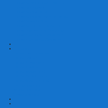
Шахматы турнирные Стаунтон
Шахматы из камня
Шахматы из металла
Шахматы из композитной смолы
Шахматы магнитные
Шахматы Шашки Нарды 3 в 1
Шахматные фигуры (без доски)
Шахматные доски (без фигур)
Шахматные ларцы (без фигур)
+
-
Нарды
Нарды с фотопечатью
Нарды резные
Нарды Армянские
Нарды кожаные
Нарды малые на 40
Нарды средние на 50
Нарды большие на 60
Фишки для нард
Зарики для нард
Сумки для нард
+
-
Детские игры