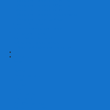
Наборы для покера на 200 фишек
Наборы для покера на 300 фишек
Наборы для покера на 500 фишек
Наборы для покера из 100% керамики
Наборы для покера Las Vegas
Сукно для покера
Карт-протекторы для покера
Фишки для покера
Аксессуары для покера
Кейсы для покера (пустые)
Собери свой набор для покера сам
+
-
Карты
Aviator
Bee
Bicycle
Bicycle Standard
Copag
Fournier
Tally-Ho
ГАФФ-карты
Для покера
Из 100% пластика
Карты от Art of Play