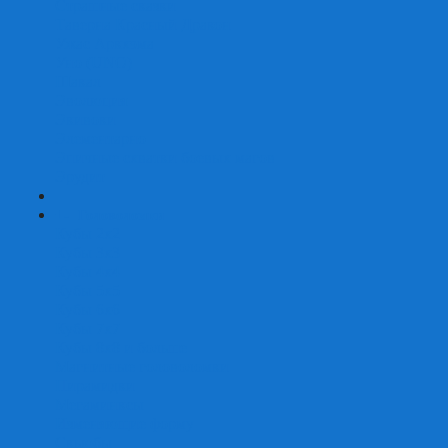
Страшные сказки
Таверна Красный Дракон
Ужас Аркхэма
Уно (UNO)
Шакал
Эволюция
Экивоки
Элементарно
Эпичные схватки боевых магов
Эрудит
+
-
Головоломки
Кубы 2х2
Кубы 3х3
Кубы 4x4
Кубы 5х5
Кубы 6х6
Кубы 7х7
Кубы 8х8 и больше
Магнитные головоломки
Пирамидки
Мегаминксы
Изменяющие форму
Скьюбы