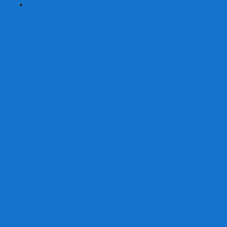
+
-
Серии
7 Чудес
Alias
Exit Квест
Fluxx
Pixel Tactics
Runebound
Small World
Азул
Активити
Башня, Дженга
Билет на поезд
Бэнг!
Взрывные котята
Воображарий
Время приключений
Гномы - вредители
Гравити фолз
Детективные истории
Детективные хроники
Диксит
Замес
Звёздные империи
Зомби в доме