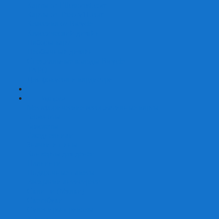
Карты от Ellusionist.com
Карты от Theory11.com
Классика от Bicycle
Классический дизайн
Наборы карт
Необычный дизайн
Специальные колоды Bicycle
ТАРО
Для фокусов и кардистри
+
-
Подарки
Метафорические ассоциативные карты
Блокноты
Браслеты
Ежедневники
Значки и пины
Конверты для денег
Планинги
Подарочные пакеты
Раскраски антистресс
Сквиши (Мялки)
Скетчбуки
Сувениры-приколы
Кружки