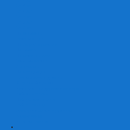
От 2 лет
От 3 лет
От 4 лет
От 5 лет
От 6 лет
От 7 лет
На внимание
Развивающие
На скорость реакции
На память
На развитие речи
Экономические
Логические
На ассоциации
Детские лото и домино
Ходилки-бродилки
Развивающие деревянные игры
Кубики историй
Наборы для опытов
Робототехника
Электронные конструкторы
Аквамозаика
Рисунки светом