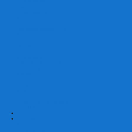
Со сценарием
С миниатюрами
С приложением
Игры-квесты
Книги-игры
Настольно-ролевые НРИ
Magic the Gathering
Для влюбленных
Застольные
Протекторы для игр
Игральные кости
Набор костей для НРИ
Аксессуары
Шашки
Домино
Русское Лото
Игра ГО
Маджонг
Подарочные сертификаты
УЦЕНКА
+
-
Шахматы
Шахматы недорогие
Шахматы резные