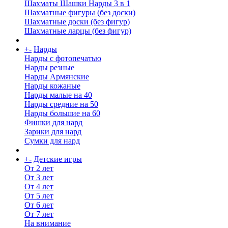
Шахматы Шашки Нарды 3 в 1
Шахматные фигуры (без доски)
Шахматные доски (без фигур)
Шахматные ларцы (без фигур)
+
-
Нарды
Нарды с фотопечатью
Нарды резные
Нарды Армянские
Нарды кожаные
Нарды малые на 40
Нарды средние на 50
Нарды большие на 60
Фишки для нард
Зарики для нард
Сумки для нард
+
-
Детские игры
От 2 лет
От 3 лет
От 4 лет
От 5 лет
От 6 лет
От 7 лет
На внимание