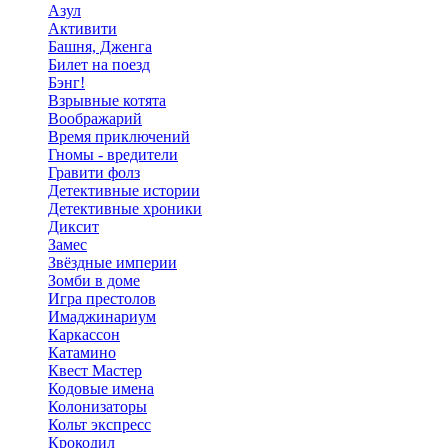
Азул
Активити
Башня, Дженга
Билет на поезд
Бэнг!
Взрывные котята
Воображарий
Время приключений
Гномы - вредители
Гравити фолз
Детективные истории
Детективные хроники
Диксит
Замес
Звёздные империи
Зомби в доме
Игра престолов
Имаджинариум
Каркассон
Катамино
Квест Мастер
Кодовые имена
Колонизаторы
Кольт экспресс
Крокодил