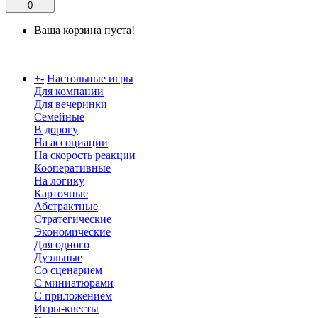
0
Ваша корзина пуста!
Каталог
+
-
Настольные игры
Для компании
Для вечеринки
Семейные
В дорогу
На ассоциации
На скорость реакции
Кооперативные
На логику
Карточные
Абстрактные
Стратегические
Экономические
Для одного
Дуэльные
Со сценарием
С миниатюрами
С приложением
Игры-квесты