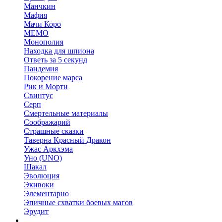
Манчкин
Мафия
Мачи Коро
МЕМО
Монополия
Находка для шпиона
Ответь за 5 секунд
Пандемия
Покорение марса
Рик и Морти
Свинтус
Серп
Смертельные материалы
Соображарий
Страшные сказки
Таверна Красный Дракон
Ужас Аркхэма
Уно (UNO)
Шакал
Эволюция
Экивоки
Элементарно
Эпичные схватки боевых магов
Эрудит