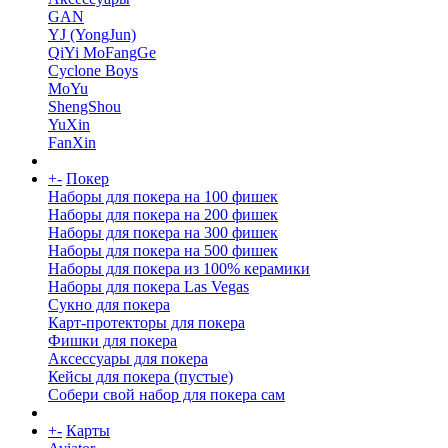
GAN
YJ (YongJun)
QiYi MoFangGe
Cyclone Boys
MoYu
ShengShou
YuXin
FanXin
+
-
Покер
Наборы для покера на 100 фишек
Наборы для покера на 200 фишек
Наборы для покера на 300 фишек
Наборы для покера на 500 фишек
Наборы для покера из 100% керамики
Наборы для покера Las Vegas
Сукно для покера
Карт-протекторы для покера
Фишки для покера
Аксессуары для покера
Кейсы для покера (пустые)
Собери свой набор для покера сам
+
-
Карты