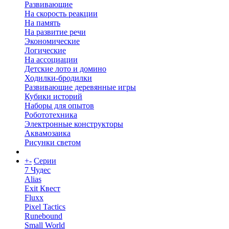
Развивающие
На скорость реакции
На память
На развитие речи
Экономические
Логические
На ассоциации
Детские лото и домино
Ходилки-бродилки
Развивающие деревянные игры
Кубики историй
Наборы для опытов
Робототехника
Электронные конструкторы
Аквамозаика
Рисунки светом
+
-
Серии
7 Чудес
Alias
Exit Квест
Fluxx
Pixel Tactics
Runebound
Small World