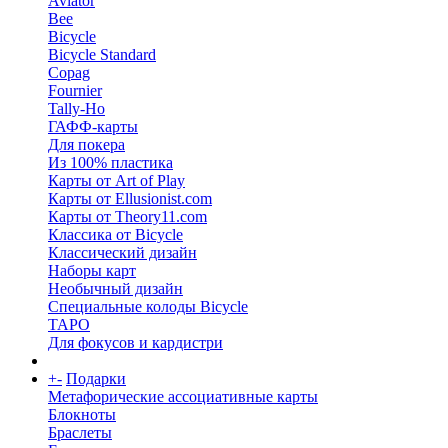
Aviator
Bee
Bicycle
Bicycle Standard
Copag
Fournier
Tally-Ho
ГАФФ-карты
Для покера
Из 100% пластика
Карты от Art of Play
Карты от Ellusionist.com
Карты от Theory11.com
Классика от Bicycle
Классический дизайн
Наборы карт
Необычный дизайн
Специальные колоды Bicycle
ТАРО
Для фокусов и кардистри
+
-
Подарки
Метафорические ассоциативные карты
Блокноты
Браслеты