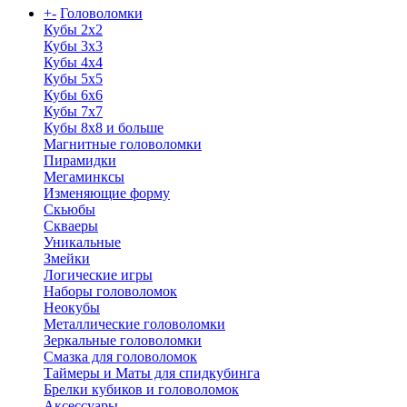
+
-
Головоломки
Кубы 2х2
Кубы 3х3
Кубы 4x4
Кубы 5х5
Кубы 6х6
Кубы 7х7
Кубы 8х8 и больше
Магнитные головоломки
Пирамидки
Мегаминксы
Изменяющие форму
Скьюбы
Скваеры
Уникальные
Змейки
Логические игры
Наборы головоломок
Неокубы
Металлические головоломки
Зеркальные головоломки
Смазка для головоломок
Таймеры и Маты для спидкубинга
Брелки кубиков и головоломок
Аксессуары