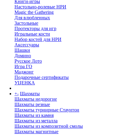
Книги-игры
Настольно-ролевые НРИ
Magic the Gathering
Для влюбленных
Застольные
Протекторы для игр
Игральные кости
Набор костей для НРИ
Аксессуары
Шашки
Домино
Русское Лото
Игра ГО
Маджонг
Подарочные сертификаты
УЦЕНКА
+
-
Шахматы
Шахматы недорогие
Шахматы резные
Шахматы турнирные Стаунтон
Шахматы из камня
Шахматы из металла
Шахматы из композитной смолы
Шахматы магнитные