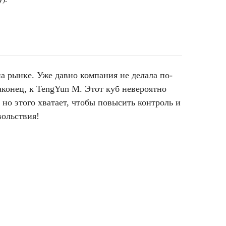
а рынке. Уже давно компания не делала по-
конец, к TengYun M. Этот куб невероятно
но этого хватает, чтобы повысить контроль и
вольствия!
кубик-рубика 3х3