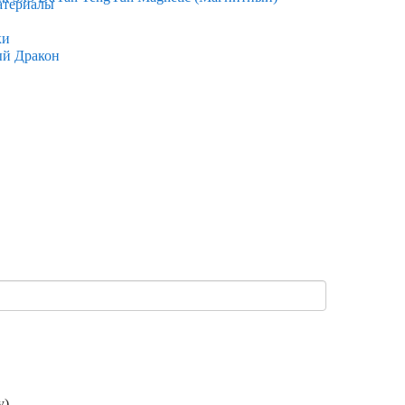
атериалы
ки
ый Дракон
).