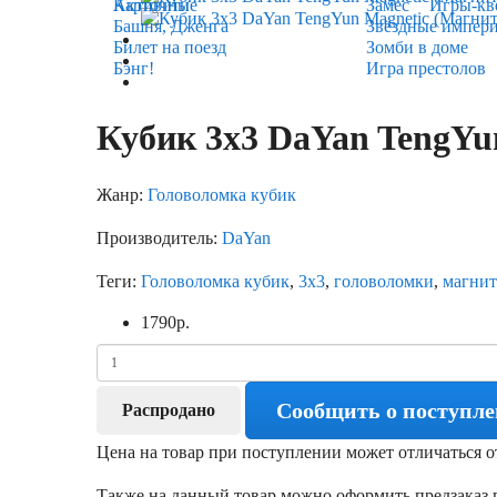
Карточные
Активити
Замес
Игры-кв
Башня, Дженга
Звёздные импер
Билет на поезд
Зомби в доме
Бэнг!
Игра престолов
Кубик 3х3 DaYan TengYu
Жанр:
Головоломка кубик
Производитель:
DaYan
Теги:
Головоломка кубик
,
3х3
,
головоломки
,
магни
1790
р.
Сообщить о поступл
Распродано
Цена на товар при поступлении может отличаться о
Также на данный товар можно оформить предзаказ п