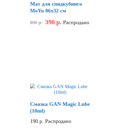
Мат для спидкубинга
MoYu 86х32 см
390
р.
Распродано
890
р.
Хит
Смазка GAN Magic Lube
(10ml)
190
р.
Распродано