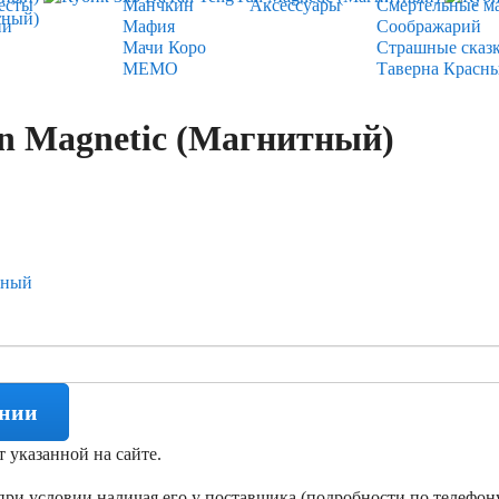
есты
Манчкин
Аксессуары
Смертельные м
ии
Мафия
Соображарий
Мачи Коро
Страшные сказ
МЕМО
Таверна Красн
n Magnetic (Магнитный)
тный
ении
т указанной на сайте.
ри условии наличая его у поставщика (подробности по телефону