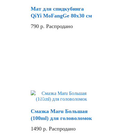
Мат для спидкубинга
QiYi MoFangGe 80х30 см
790
р.
Распродано
Хит
Смазка Maru Большая
(100ml) для головоломок
1490
р.
Распродано