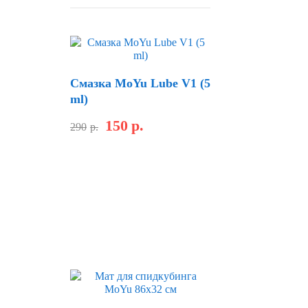
Смазка MoYu Lube V1 (5
ml)
150
р.
290
р.