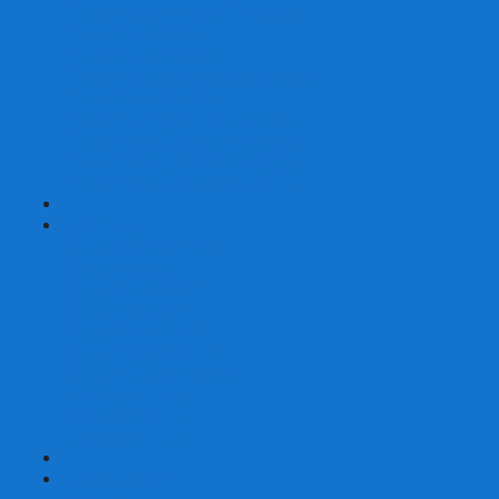
Шахматы турнирные Стаунтон
Шахматы из камня
Шахматы из металла
Шахматы из композитной смолы
Шахматы магнитные
Шахматы Шашки Нарды 3 в 1
Шахматные фигуры (без доски)
Шахматные доски (без фигур)
Шахматные ларцы (без фигур)
+
-
Нарды
Нарды с фотопечатью
Нарды резные
Нарды Армянские
Нарды кожаные
Нарды малые на 40
Нарды средние на 50
Нарды большие на 60
Фишки для нард
Зарики для нард
Сумки для нард
+
-
Детские игры