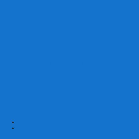
Скваеры
Уникальные
Змейки
Логические игры
Наборы головоломок
Неокубы
Металлические головоломки
Зеркальные головоломки
Смазка для головоломок
Таймеры и Маты для спидкубинга
Брелки кубиков и головоломок
Аксессуары
GAN
YJ (YongJun)
QiYi MoFangGe
Cyclone Boys
MoYu
ShengShou
YuXin
FanXin
+
-
Покер
Наборы для покера на 100 фишек