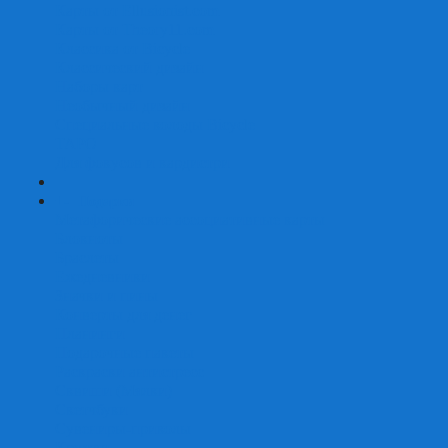
Карты от Ellusionist.com
Карты от Theory11.com
Классика от Bicycle
Классический дизайн
Наборы карт
Необычный дизайн
Специальные колоды Bicycle
ТАРО
Для фокусов и кардистри
+
-
Подарки
Метафорические ассоциативные карты
Блокноты
Браслеты
Ежедневники
Значки и пины
Конверты для денег
Планинги
Подарочные пакеты
Раскраски антистресс
Сквиши (Мялки)
Скетчбуки
Сувениры-приколы
Кружки