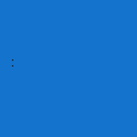
Страшные сказки
Таверна Красный Дракон
Ужас Аркхэма
Уно (UNO)
Шакал
Эволюция
Экивоки
Элементарно
Эпичные схватки боевых магов
Эрудит
+
-
Головоломки
Кубы 2х2
Кубы 3х3
Кубы 4x4
Кубы 5х5
Кубы 6х6
Кубы 7х7
Кубы 8х8 и больше
Магнитные головоломки
Пирамидки
Мегаминксы
Изменяющие форму
Скьюбы