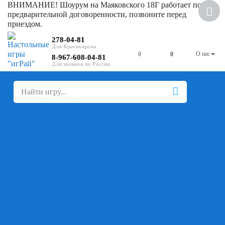
ВНИМАНИЕ! Шоурум на Маяковского 18Г работает по
Скидка
предварительной договоренности, позвоните перед
приездом.
278-04-81
О нас
0
0
8-967-608-04-81
+
-
Настольные игры
Для компании
Для вечеринки
Семейные
В дорогу
На ассоциации
На скорость реакции
Кооперативные
На логику
Карточные
Абстрактные
Стратегические
Экономические
Для одного
Дуэльные