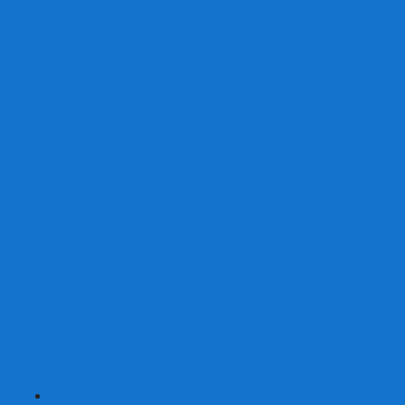
От 2 лет
От 3 лет
От 4 лет
От 5 лет
От 6 лет
От 7 лет
На внимание
Развивающие
На скорость реакции
На память
На развитие речи
Экономические
Логические
На ассоциации
Детские лото и домино
Ходилки-бродилки
Развивающие деревянные игры
Кубики историй
Наборы для опытов
Робототехника
Электронные конструкторы
Аквамозаика
Рисунки светом