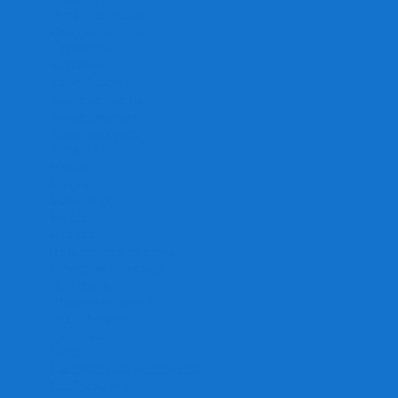
Игра престолов
Имаджинариум
Каркассон
Катамино
Квест Мастер
Кодовые имена
Колонизаторы
Кольт экспресс
Крокодил
Манчкин
Мафия
Мачи Коро
МЕМО
Монополия
Находка для шпиона
Ответь за 5 секунд
Пандемия
Покорение марса
Рик и Морти
Свинтус
Серп
Смертельные материалы
Соображарий