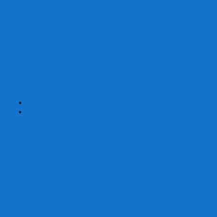
Наборы для покера на 200 фишек
Наборы для покера на 300 фишек
Наборы для покера на 500 фишек
Наборы для покера из 100% керамики
Наборы для покера Las Vegas
Сукно для покера
Карт-протекторы для покера
Фишки для покера
Аксессуары для покера
Кейсы для покера (пустые)
Собери свой набор для покера сам
+
-
Карты
Aviator
Bee
Bicycle
Bicycle Standard
Copag
Fournier
Tally-Ho
ГАФФ-карты
Для покера
Из 100% пластика
Карты от Art of Play