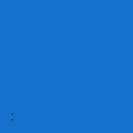
Со сценарием
С миниатюрами
С приложением
Игры-квесты
Книги-игры
Настольно-ролевые НРИ
Magic the Gathering
Для влюбленных
Застольные
Протекторы для игр
Игральные кости
Набор костей для НРИ
Аксессуары
Шашки
Домино
Русское Лото
Игра ГО
Маджонг
Подарочные сертификаты
УЦЕНКА
+
-
Шахматы
Шахматы недорогие
Шахматы резные