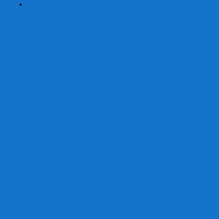
+
-
Серии
7 Чудес
Alias
Exit Квест
Fluxx
Pixel Tactics
Runebound
Small World
Азул
Активити
Башня, Дженга
Билет на поезд
Бэнг!
Взрывные котята
Воображарий
Время приключений
Гномы - вредители
Гравити фолз
Детективные истории
Детективные хроники
Диксит
Замес
Звёздные империи
Зомби в доме