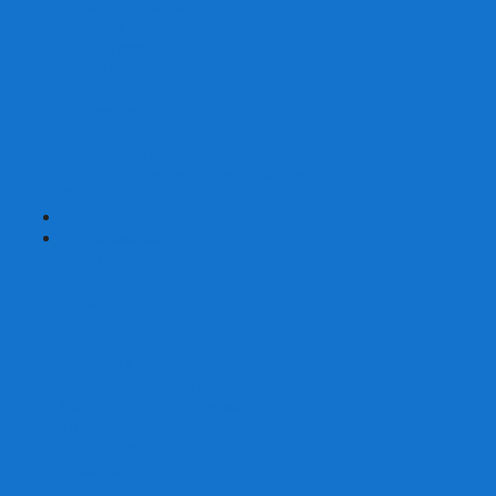
Страшные сказки
Таверна Красный Дракон
Ужас Аркхэма
Уно (UNO)
Шакал
Эволюция
Экивоки
Элементарно
Эпичные схватки боевых магов
Эрудит
+
-
Головоломки
Кубы 2х2
Кубы 3х3
Кубы 4x4
Кубы 5х5
Кубы 6х6
Кубы 7х7
Кубы 8х8 и больше
Магнитные головоломки
Пирамидки
Мегаминксы
Изменяющие форму
Скьюбы