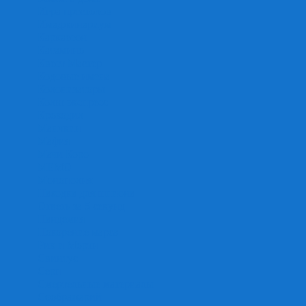
Игра престолов
Имаджинариум
Каркассон
Катамино
Квест Мастер
Кодовые имена
Колонизаторы
Кольт экспресс
Крокодил
Манчкин
Мафия
Мачи Коро
МЕМО
Монополия
Находка для шпиона
Ответь за 5 секунд
Пандемия
Покорение марса
Рик и Морти
Свинтус
Серп
Смертельные материалы
Соображарий