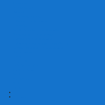
Скваеры
Уникальные
Змейки
Логические игры
Наборы головоломок
Неокубы
Металлические головоломки
Зеркальные головоломки
Смазка для головоломок
Таймеры и Маты для спидкубинга
Брелки кубиков и головоломок
Аксессуары
GAN
YJ (YongJun)
QiYi MoFangGe
Cyclone Boys
MoYu
ShengShou
YuXin
FanXin
+
-
Покер
Наборы для покера на 100 фишек