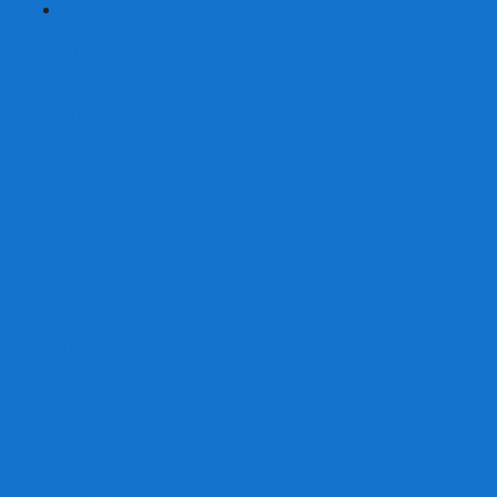
+
-
Серии
7 Чудес
Alias
Exit Квест
Fluxx
Pixel Tactics
Runebound
Small World
Азул
Активити
Башня, Дженга
Билет на поезд
Бэнг!
Взрывные котята
Воображарий
Время приключений
Гномы - вредители
Гравити фолз
Детективные истории
Детективные хроники
Диксит
Замес
Звёздные империи
Зомби в доме