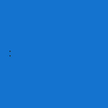
Наборы для покера на 200 фишек
Наборы для покера на 300 фишек
Наборы для покера на 500 фишек
Наборы для покера из 100% керамики
Наборы для покера Las Vegas
Сукно для покера
Карт-протекторы для покера
Фишки для покера
Аксессуары для покера
Кейсы для покера (пустые)
Собери свой набор для покера сам
+
-
Карты
Aviator
Bee
Bicycle
Bicycle Standard
Copag
Fournier
Tally-Ho
ГАФФ-карты
Для покера
Из 100% пластика
Карты от Art of Play