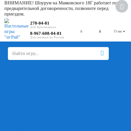
ВНИМАНИЕ! Шоурум на Маяковского 18Г работает по
Скидка
предварительной договоренности, позвоните перед
приездом.
278-04-81
О нас
0
0
8-967-608-04-81
+
-
Настольные игры
Для компании
Для вечеринки
Семейные
В дорогу
На ассоциации
На скорость реакции
Кооперативные
На логику
Карточные
Абстрактные
Стратегические
Экономические
Для одного
Дуэльные