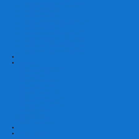
Шахматы турнирные Стаунтон
Шахматы из камня
Шахматы из металла
Шахматы из композитной смолы
Шахматы магнитные
Шахматы Шашки Нарды 3 в 1
Шахматные фигуры (без доски)
Шахматные доски (без фигур)
Шахматные ларцы (без фигур)
+
-
Нарды
Нарды с фотопечатью
Нарды резные
Нарды Армянские
Нарды кожаные
Нарды малые на 40
Нарды средние на 50
Нарды большие на 60
Фишки для нард
Зарики для нард
Сумки для нард
+
-
Детские игры