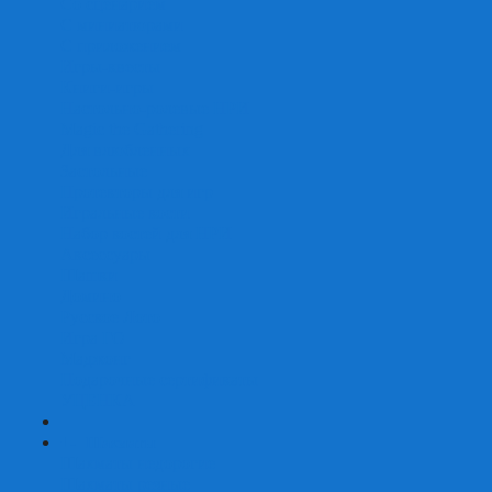
Со сценарием
С миниатюрами
С приложением
Игры-квесты
Книги-игры
Настольно-ролевые НРИ
Magic the Gathering
Для влюбленных
Застольные
Протекторы для игр
Игральные кости
Набор костей для НРИ
Аксессуары
Шашки
Домино
Русское Лото
Игра ГО
Маджонг
Подарочные сертификаты
УЦЕНКА
+
-
Шахматы
Шахматы недорогие
Шахматы резные