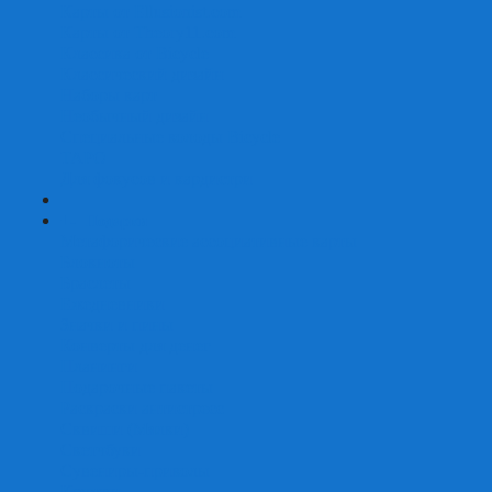
Карты от Ellusionist.com
Карты от Theory11.com
Классика от Bicycle
Классический дизайн
Наборы карт
Необычный дизайн
Специальные колоды Bicycle
ТАРО
Для фокусов и кардистри
+
-
Подарки
Метафорические ассоциативные карты
Блокноты
Браслеты
Ежедневники
Значки и пины
Конверты для денег
Планинги
Подарочные пакеты
Раскраски антистресс
Сквиши (Мялки)
Скетчбуки
Сувениры-приколы
Кружки