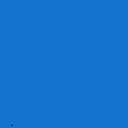
От 2 лет
От 3 лет
От 4 лет
От 5 лет
От 6 лет
От 7 лет
На внимание
Развивающие
На скорость реакции
На память
На развитие речи
Экономические
Логические
На ассоциации
Детские лото и домино
Ходилки-бродилки
Развивающие деревянные игры
Кубики историй
Наборы для опытов
Робототехника
Электронные конструкторы
Аквамозаика
Рисунки светом