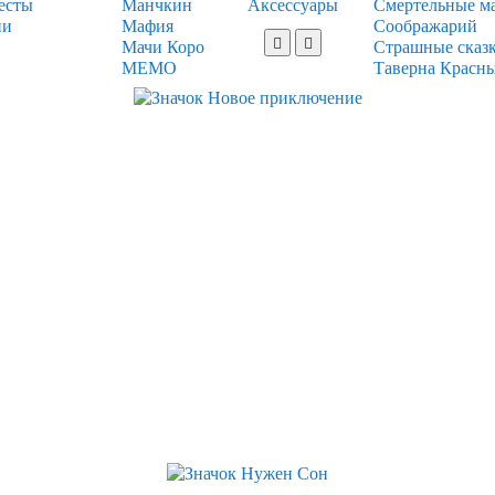
есты
Манчкин
Аксессуары
Смертельные м
ии
Мафия
Соображарий
Мачи Коро
Страшные сказ
МЕМО
Таверна Красн