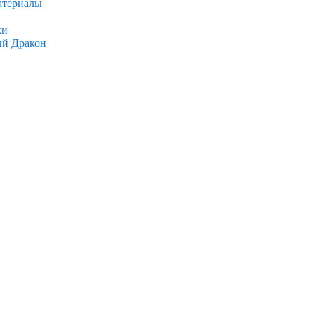
атериалы
ки
ый Дракон