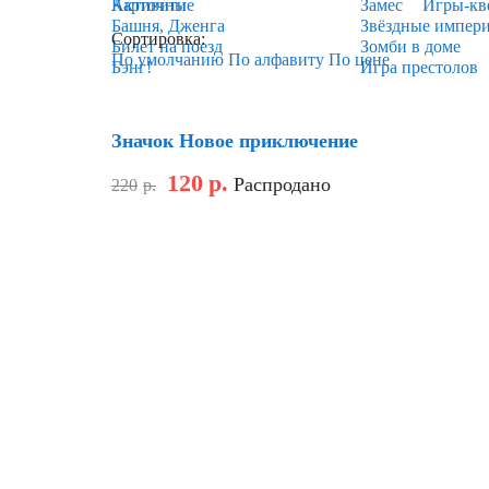
Карточные
Активити
Замес
Игры-кв
Башня, Дженга
Звёздные импер
Сортировка:
Билет на поезд
Зомби в доме
По умолчанию
По алфавиту
По цене
Бэнг!
Игра престолов
Скидка
Значок Новое приключение
120
р.
Распродано
220
р.
Скидка