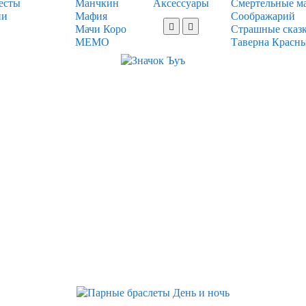
есты
Манчкин
Аксессуары
Смертельные м
ии
Мафия
Соображарий
Мачи Коро
Страшные сказ
МЕМО
Таверна Красн