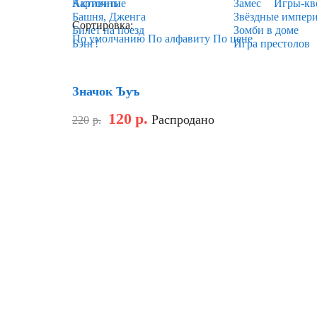
Карточные
Активити
Замес
Игры-кв
Башня, Дженга
Звёздные импер
Сортировка:
Билет на поезд
Зомби в доме
По умолчанию
По алфавиту
По цене
Бэнг!
Игра престолов
Скидка
Значок Ъуъ
120
р.
Распродано
220
р.