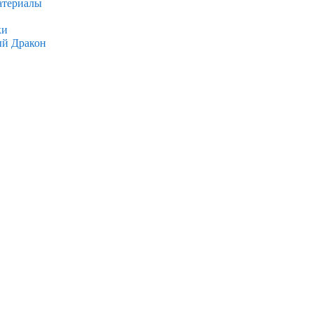
атериалы
ки
ый Дракон