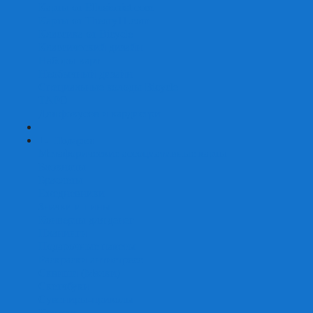
Карты от Ellusionist.com
Карты от Theory11.com
Классика от Bicycle
Классический дизайн
Наборы карт
Необычный дизайн
Специальные колоды Bicycle
ТАРО
Для фокусов и кардистри
+
-
Подарки
Метафорические ассоциативные карты
Блокноты
Браслеты
Ежедневники
Значки и пины
Конверты для денег
Планинги
Подарочные пакеты
Раскраски антистресс
Сквиши (Мялки)
Скетчбуки
Сувениры-приколы
Кружки