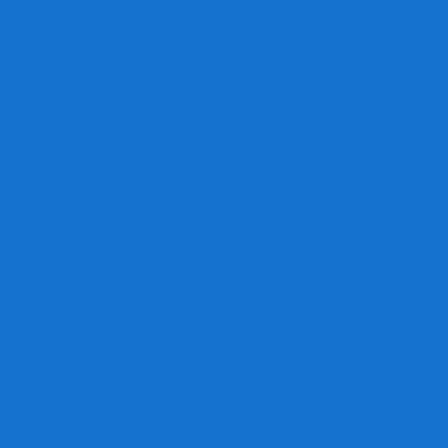
Игра престолов
Имаджинариум
Каркассон
Катамино
Квест Мастер
Кодовые имена
Колонизаторы
Кольт экспресс
Крокодил
Манчкин
Мафия
Мачи Коро
МЕМО
Монополия
Находка для шпиона
Ответь за 5 секунд
Пандемия
Покорение марса
Рик и Морти
Свинтус
Серп
Смертельные материалы
Соображарий