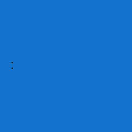
Наборы для покера на 200 фишек
Наборы для покера на 300 фишек
Наборы для покера на 500 фишек
Наборы для покера из 100% керамики
Наборы для покера Las Vegas
Сукно для покера
Карт-протекторы для покера
Фишки для покера
Аксессуары для покера
Кейсы для покера (пустые)
Собери свой набор для покера сам
+
-
Карты
Aviator
Bee
Bicycle
Bicycle Standard
Copag
Fournier
Tally-Ho
ГАФФ-карты
Для покера
Из 100% пластика
Карты от Art of Play