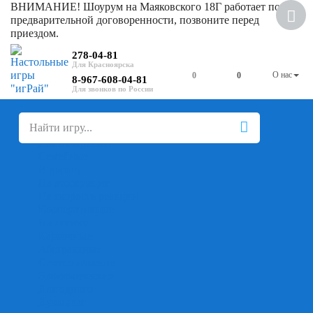
ВНИМАНИЕ! Шоурум на Маяковского 18Г работает по
Скидка
предварительной договоренности, позвоните перед
приездом.
278-04-81
О нас
0
0
8-967-608-04-81
+
-
Настольные игры
Для компании
Для вечеринки
Семейные
В дорогу
На ассоциации
На скорость реакции
Кооперативные
На логику
Карточные
Абстрактные
Стратегические
Экономические
Для одного
Дуэльные