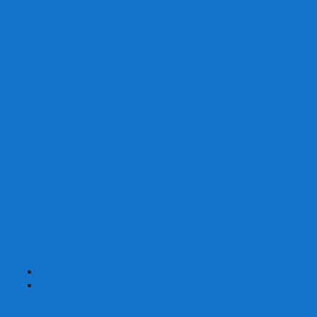
Со сценарием
С миниатюрами
С приложением
Игры-квесты
Книги-игры
Настольно-ролевые НРИ
Magic the Gathering
Для влюбленных
Застольные
Протекторы для игр
Игральные кости
Набор костей для НРИ
Аксессуары
Шашки
Домино
Русское Лото
Игра ГО
Маджонг
Подарочные сертификаты
УЦЕНКА
+
-
Шахматы
Шахматы недорогие
Шахматы резные