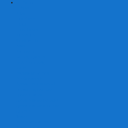
+
-
Серии
7 Чудес
Alias
Exit Квест
Fluxx
Pixel Tactics
Runebound
Small World
Азул
Активити
Башня, Дженга
Билет на поезд
Бэнг!
Взрывные котята
Воображарий
Время приключений
Гномы - вредители
Гравити фолз
Детективные истории
Детективные хроники
Диксит
Замес
Звёздные империи
Зомби в доме