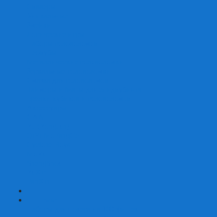
Скваеры
Уникальные
Змейки
Логические игры
Наборы головоломок
Неокубы
Металлические головоломки
Зеркальные головоломки
Смазка для головоломок
Таймеры и Маты для спидкубинга
Брелки кубиков и головоломок
Аксессуары
GAN
YJ (YongJun)
QiYi MoFangGe
Cyclone Boys
MoYu
ShengShou
YuXin
FanXin
+
-
Покер
Наборы для покера на 100 фишек