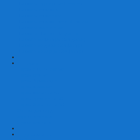
Шахматы турнирные Стаунтон
Шахматы из камня
Шахматы из металла
Шахматы из композитной смолы
Шахматы магнитные
Шахматы Шашки Нарды 3 в 1
Шахматные фигуры (без доски)
Шахматные доски (без фигур)
Шахматные ларцы (без фигур)
+
-
Нарды
Нарды с фотопечатью
Нарды резные
Нарды Армянские
Нарды кожаные
Нарды малые на 40
Нарды средние на 50
Нарды большие на 60
Фишки для нард
Зарики для нард
Сумки для нард
+
-
Детские игры