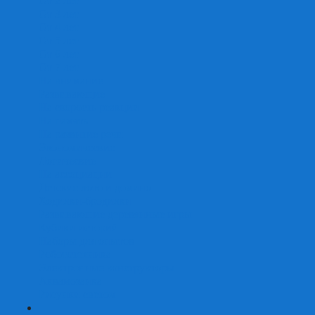
От 2 лет
От 3 лет
От 4 лет
От 5 лет
От 6 лет
От 7 лет
На внимание
Развивающие
На скорость реакции
На память
На развитие речи
Экономические
Логические
На ассоциации
Детские лото и домино
Ходилки-бродилки
Развивающие деревянные игры
Кубики историй
Наборы для опытов
Робототехника
Электронные конструкторы
Аквамозаика
Рисунки светом