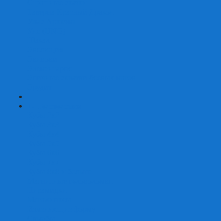
Страшные сказки
Таверна Красный Дракон
Ужас Аркхэма
Уно (UNO)
Шакал
Эволюция
Экивоки
Элементарно
Эпичные схватки боевых магов
Эрудит
+
-
Головоломки
Кубы 2х2
Кубы 3х3
Кубы 4x4
Кубы 5х5
Кубы 6х6
Кубы 7х7
Кубы 8х8 и больше
Магнитные головоломки
Пирамидки
Мегаминксы
Изменяющие форму
Скьюбы