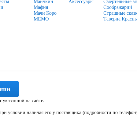
есты
Манчкин
Аксессуары
Смертельные м
ии
Мафия
Соображарий
Мачи Коро
Страшные сказ
МЕМО
Таверна Красн
ении
т указанной на сайте.
ри условии наличая его у поставщика (подробности по телефону