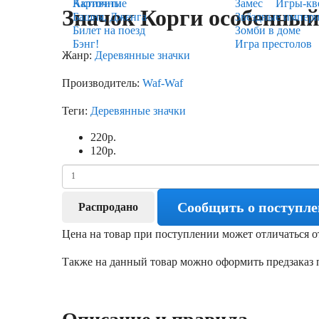
Карточные
Активити
Замес
Игры-кв
Значок Корги особенный
Башня, Дженга
Звёздные импер
Билет на поезд
Зомби в доме
Бэнг!
Игра престолов
Жанр:
Деревянные значки
Производитель:
Waf-Waf
Теги:
Деревянные значки
220
р.
120
р.
Сообщить о поступл
Распродано
Цена на товар при поступлении может отличаться о
Также на данный товар можно оформить предзаказ п