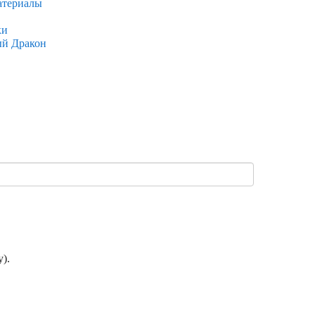
атериалы
ки
ый Дракон
).