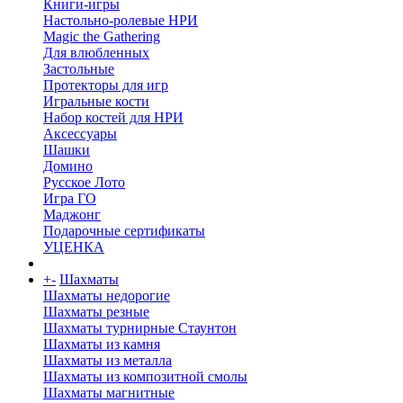
Книги-игры
Настольно-ролевые НРИ
Magic the Gathering
Для влюбленных
Застольные
Протекторы для игр
Игральные кости
Набор костей для НРИ
Аксессуары
Шашки
Домино
Русское Лото
Игра ГО
Маджонг
Подарочные сертификаты
УЦЕНКА
+
-
Шахматы
Шахматы недорогие
Шахматы резные
Шахматы турнирные Стаунтон
Шахматы из камня
Шахматы из металла
Шахматы из композитной смолы
Шахматы магнитные