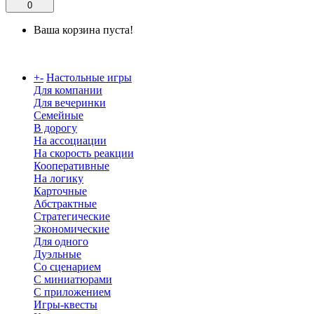
0
Ваша корзина пуста!
Каталог
+
-
Настольные игры
Для компании
Для вечеринки
Семейные
В дорогу
На ассоциации
На скорость реакции
Кооперативные
На логику
Карточные
Абстрактные
Стратегические
Экономические
Для одного
Дуэльные
Со сценарием
С миниатюрами
С приложением
Игры-квесты