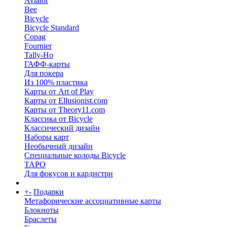
Aviator
Bee
Bicycle
Bicycle Standard
Copag
Fournier
Tally-Ho
ГАФФ-карты
Для покера
Из 100% пластика
Карты от Art of Play
Карты от Ellusionist.com
Карты от Theory11.com
Классика от Bicycle
Классический дизайн
Наборы карт
Необычный дизайн
Специальные колоды Bicycle
ТАРО
Для фокусов и кардистри
+
-
Подарки
Метафорические ассоциативные карты
Блокноты
Браслеты