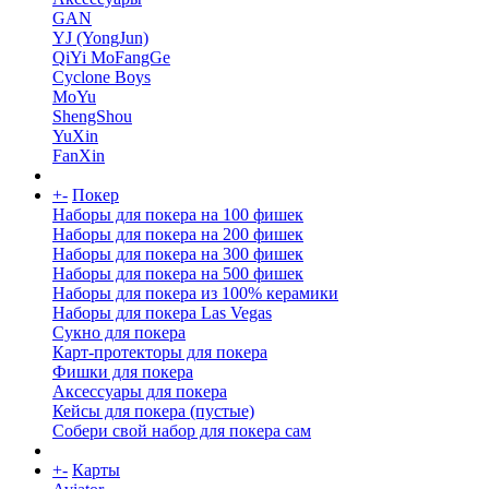
GAN
YJ (YongJun)
QiYi MoFangGe
Cyclone Boys
MoYu
ShengShou
YuXin
FanXin
+
-
Покер
Наборы для покера на 100 фишек
Наборы для покера на 200 фишек
Наборы для покера на 300 фишек
Наборы для покера на 500 фишек
Наборы для покера из 100% керамики
Наборы для покера Las Vegas
Сукно для покера
Карт-протекторы для покера
Фишки для покера
Аксессуары для покера
Кейсы для покера (пустые)
Собери свой набор для покера сам
+
-
Карты