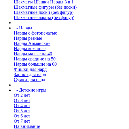
Шахматы Шашки Нарды 3 в 1
Шахматные фигуры (без доски)
Шахматные доски (без фигур)
Шахматные ларцы (без фигур)
+
-
Нарды
Нарды с фотопечатью
Нарды резные
Нарды Армянские
Нарды кожаные
Нарды малые на 40
Нарды средние на 50
Нарды большие на 60
Фишки для нард
Зарики для нард
Сумки для нард
+
-
Детские игры
От 2 лет
От 3 лет
От 4 лет
От 5 лет
От 6 лет
От 7 лет
На внимание