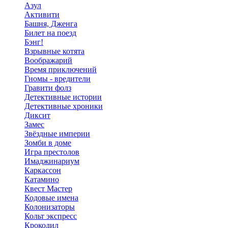
Азул
Активити
Башня, Дженга
Билет на поезд
Бэнг!
Взрывные котята
Воображарий
Время приключений
Гномы - вредители
Гравити фолз
Детективные истории
Детективные хроники
Диксит
Замес
Звёздные империи
Зомби в доме
Игра престолов
Имаджинариум
Каркассон
Катамино
Квест Мастер
Кодовые имена
Колонизаторы
Кольт экспресс
Крокодил