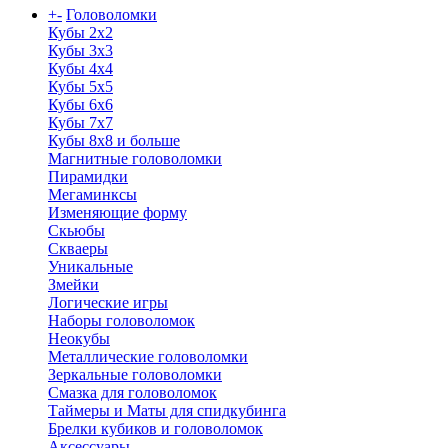
+
-
Головоломки
Кубы 2х2
Кубы 3х3
Кубы 4x4
Кубы 5х5
Кубы 6х6
Кубы 7х7
Кубы 8х8 и больше
Магнитные головоломки
Пирамидки
Мегаминксы
Изменяющие форму
Скьюбы
Скваеры
Уникальные
Змейки
Логические игры
Наборы головоломок
Неокубы
Металлические головоломки
Зеркальные головоломки
Смазка для головоломок
Таймеры и Маты для спидкубинга
Брелки кубиков и головоломок
Аксессуары