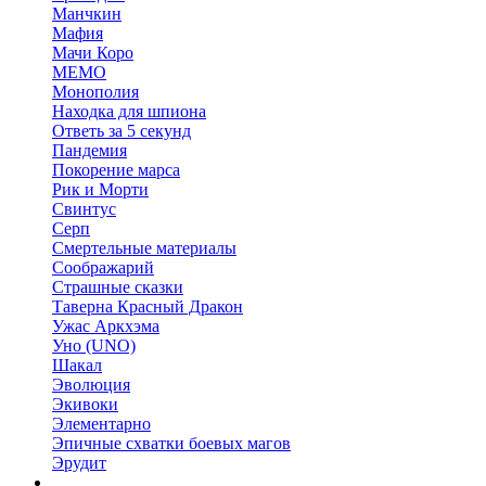
Манчкин
Мафия
Мачи Коро
МЕМО
Монополия
Находка для шпиона
Ответь за 5 секунд
Пандемия
Покорение марса
Рик и Морти
Свинтус
Серп
Смертельные материалы
Соображарий
Страшные сказки
Таверна Красный Дракон
Ужас Аркхэма
Уно (UNO)
Шакал
Эволюция
Экивоки
Элементарно
Эпичные схватки боевых магов
Эрудит