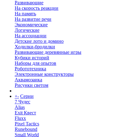
Развивающие
На скорость реакции
На память
На развитие речи
Экономические
Логические
На ассоциации
Детские лото и домино
Ходилки-бродилки
Развивающие деревянные игры
Кубики историй
Наборы для опытов
Робототехника
Электронные конструкторы
Аквамозаика
Рисунки светом
+
-
Серии
7 Чудес
Alias
Exit Квест
Fluxx
Pixel Tactics
Runebound
Small World