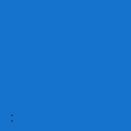
Скваеры
Уникальные
Змейки
Логические игры
Наборы головоломок
Неокубы
Металлические головоломки
Зеркальные головоломки
Смазка для головоломок
Таймеры и Маты для спидкубинга
Брелки кубиков и головоломок
Аксессуары
GAN
YJ (YongJun)
QiYi MoFangGe
Cyclone Boys
MoYu
ShengShou
YuXin
FanXin
+
-
Покер
Наборы для покера на 100 фишек