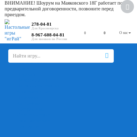
ВНИМАНИЕ! Шоурум на Маяковского 18Г работает по
Скидка
предварительной договоренности, позвоните перед
приездом.
278-04-81
О нас
0
0
8-967-608-04-81
+
-
Настольные игры
Для компании
Для вечеринки
Семейные
В дорогу
На ассоциации
На скорость реакции
Кооперативные
На логику
Карточные
Абстрактные
Стратегические
Экономические
Для одного
Дуэльные