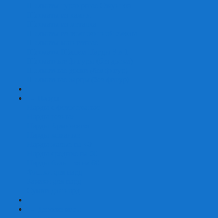
Шахматы турнирные Стаунтон
Шахматы из камня
Шахматы из металла
Шахматы из композитной смолы
Шахматы магнитные
Шахматы Шашки Нарды 3 в 1
Шахматные фигуры (без доски)
Шахматные доски (без фигур)
Шахматные ларцы (без фигур)
+
-
Нарды
Нарды с фотопечатью
Нарды резные
Нарды Армянские
Нарды кожаные
Нарды малые на 40
Нарды средние на 50
Нарды большие на 60
Фишки для нард
Зарики для нард
Сумки для нард
+
-
Детские игры