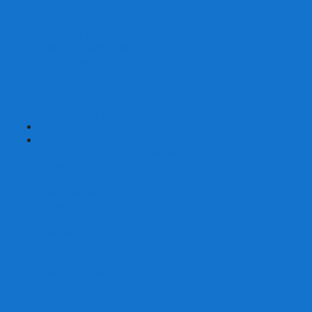
Карты от Ellusionist.com
Карты от Theory11.com
Классика от Bicycle
Классический дизайн
Наборы карт
Необычный дизайн
Специальные колоды Bicycle
ТАРО
Для фокусов и кардистри
+
-
Подарки
Метафорические ассоциативные карты
Блокноты
Браслеты
Ежедневники
Значки и пины
Конверты для денег
Планинги
Подарочные пакеты
Раскраски антистресс
Сквиши (Мялки)
Скетчбуки
Сувениры-приколы
Кружки