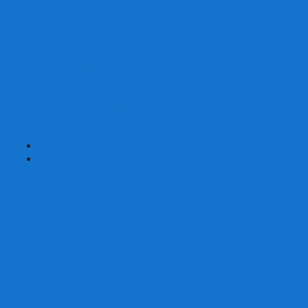
Наборы для покера на 200 фишек
Наборы для покера на 300 фишек
Наборы для покера на 500 фишек
Наборы для покера из 100% керамики
Наборы для покера Las Vegas
Сукно для покера
Карт-протекторы для покера
Фишки для покера
Аксессуары для покера
Кейсы для покера (пустые)
Собери свой набор для покера сам
+
-
Карты
Aviator
Bee
Bicycle
Bicycle Standard
Copag
Fournier
Tally-Ho
ГАФФ-карты
Для покера
Из 100% пластика
Карты от Art of Play