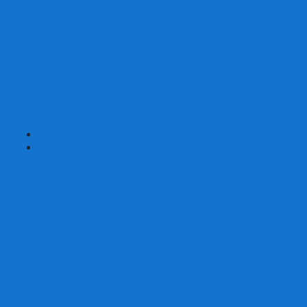
Страшные сказки
Таверна Красный Дракон
Ужас Аркхэма
Уно (UNO)
Шакал
Эволюция
Экивоки
Элементарно
Эпичные схватки боевых магов
Эрудит
+
-
Головоломки
Кубы 2х2
Кубы 3х3
Кубы 4x4
Кубы 5х5
Кубы 6х6
Кубы 7х7
Кубы 8х8 и больше
Магнитные головоломки
Пирамидки
Мегаминксы
Изменяющие форму
Скьюбы