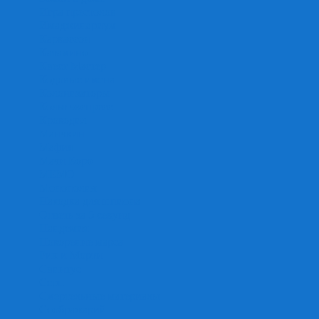
Игра престолов
Имаджинариум
Каркассон
Катамино
Квест Мастер
Кодовые имена
Колонизаторы
Кольт экспресс
Крокодил
Манчкин
Мафия
Мачи Коро
МЕМО
Монополия
Находка для шпиона
Ответь за 5 секунд
Пандемия
Покорение марса
Рик и Морти
Свинтус
Серп
Смертельные материалы
Соображарий