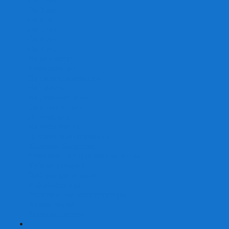
От 2 лет
От 3 лет
От 4 лет
От 5 лет
От 6 лет
От 7 лет
На внимание
Развивающие
На скорость реакции
На память
На развитие речи
Экономические
Логические
На ассоциации
Детские лото и домино
Ходилки-бродилки
Развивающие деревянные игры
Кубики историй
Наборы для опытов
Робототехника
Электронные конструкторы
Аквамозаика
Рисунки светом