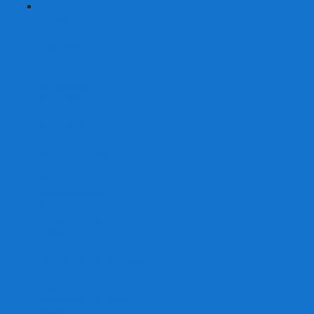
+
-
Серии
7 Чудес
Alias
Exit Квест
Fluxx
Pixel Tactics
Runebound
Small World
Азул
Активити
Башня, Дженга
Билет на поезд
Бэнг!
Взрывные котята
Воображарий
Время приключений
Гномы - вредители
Гравити фолз
Детективные истории
Детективные хроники
Диксит
Замес
Звёздные империи
Зомби в доме