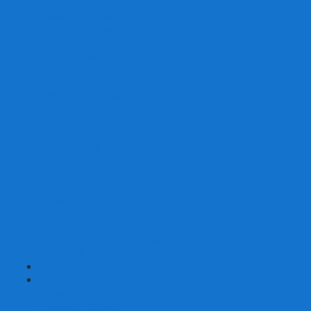
Со сценарием
С миниатюрами
С приложением
Игры-квесты
Книги-игры
Настольно-ролевые НРИ
Magic the Gathering
Для влюбленных
Застольные
Протекторы для игр
Игральные кости
Набор костей для НРИ
Аксессуары
Шашки
Домино
Русское Лото
Игра ГО
Маджонг
Подарочные сертификаты
УЦЕНКА
+
-
Шахматы
Шахматы недорогие
Шахматы резные