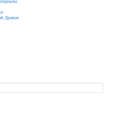
атериалы
ки
ый Дракон