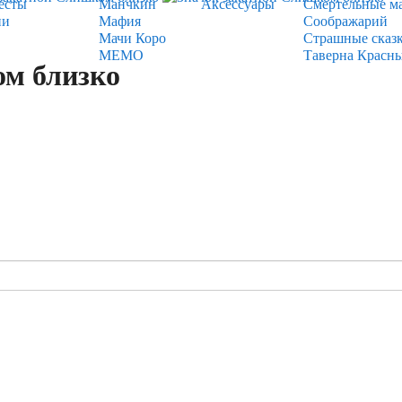
есты
Манчкин
Аксессуары
Смертельные м
ии
Мафия
Соображарий
Мачи Коро
Страшные сказ
МЕМО
Таверна Красн
ом близко