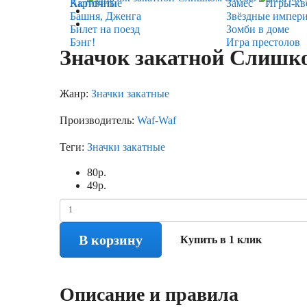
Карточные
Активити
Замес
Игры-кв
Башня, Дженга
Звёздные импер
Билет на поезд
Зомби в доме
Бэнг!
Игра престолов
Значок закатной Слишк
Жанр:
Значки закатные
Производитель:
Waf-Waf
Теги:
Значки закатные
80
р.
49
р.
В корзину
Купить в 1 клик
Описание и правила