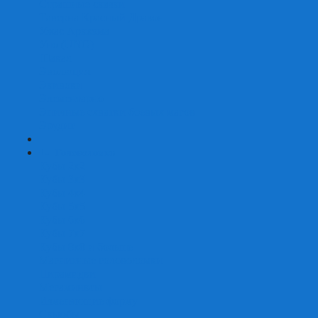
Страшные сказки
Таверна Красный Дракон
Ужас Аркхэма
Уно (UNO)
Шакал
Эволюция
Экивоки
Элементарно
Эпичные схватки боевых магов
Эрудит
+
-
Головоломки
Кубы 2х2
Кубы 3х3
Кубы 4x4
Кубы 5х5
Кубы 6х6
Кубы 7х7
Кубы 8х8 и больше
Магнитные головоломки
Пирамидки
Мегаминксы
Изменяющие форму
Скьюбы