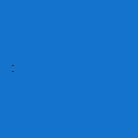
Наборы для покера на 200 фишек
Наборы для покера на 300 фишек
Наборы для покера на 500 фишек
Наборы для покера из 100% керамики
Наборы для покера Las Vegas
Сукно для покера
Карт-протекторы для покера
Фишки для покера
Аксессуары для покера
Кейсы для покера (пустые)
Собери свой набор для покера сам
+
-
Карты
Aviator
Bee
Bicycle
Bicycle Standard
Copag
Fournier
Tally-Ho
ГАФФ-карты
Для покера
Из 100% пластика
Карты от Art of Play