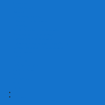
Скваеры
Уникальные
Змейки
Логические игры
Наборы головоломок
Неокубы
Металлические головоломки
Зеркальные головоломки
Смазка для головоломок
Таймеры и Маты для спидкубинга
Брелки кубиков и головоломок
Аксессуары
GAN
YJ (YongJun)
QiYi MoFangGe
Cyclone Boys
MoYu
ShengShou
YuXin
FanXin
+
-
Покер
Наборы для покера на 100 фишек