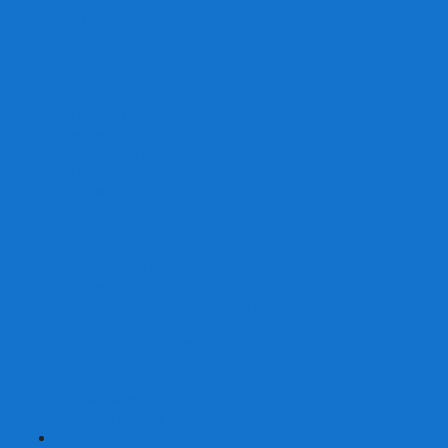
От 2 лет
От 3 лет
От 4 лет
От 5 лет
От 6 лет
От 7 лет
На внимание
Развивающие
На скорость реакции
На память
На развитие речи
Экономические
Логические
На ассоциации
Детские лото и домино
Ходилки-бродилки
Развивающие деревянные игры
Кубики историй
Наборы для опытов
Робототехника
Электронные конструкторы
Аквамозаика
Рисунки светом