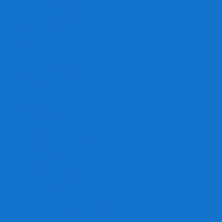
Игра престолов
Имаджинариум
Каркассон
Катамино
Квест Мастер
Кодовые имена
Колонизаторы
Кольт экспресс
Крокодил
Манчкин
Мафия
Мачи Коро
МЕМО
Монополия
Находка для шпиона
Ответь за 5 секунд
Пандемия
Покорение марса
Рик и Морти
Свинтус
Серп
Смертельные материалы
Соображарий