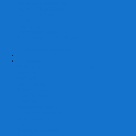
Карты от Ellusionist.com
Карты от Theory11.com
Классика от Bicycle
Классический дизайн
Наборы карт
Необычный дизайн
Специальные колоды Bicycle
ТАРО
Для фокусов и кардистри
+
-
Подарки
Метафорические ассоциативные карты
Блокноты
Браслеты
Ежедневники
Значки и пины
Конверты для денег
Планинги
Подарочные пакеты
Раскраски антистресс
Сквиши (Мялки)
Скетчбуки
Сувениры-приколы
Кружки