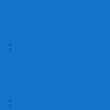
Шахматы турнирные Стаунтон
Шахматы из камня
Шахматы из металла
Шахматы из композитной смолы
Шахматы магнитные
Шахматы Шашки Нарды 3 в 1
Шахматные фигуры (без доски)
Шахматные доски (без фигур)
Шахматные ларцы (без фигур)
+
-
Нарды
Нарды с фотопечатью
Нарды резные
Нарды Армянские
Нарды кожаные
Нарды малые на 40
Нарды средние на 50
Нарды большие на 60
Фишки для нард
Зарики для нард
Сумки для нард
+
-
Детские игры