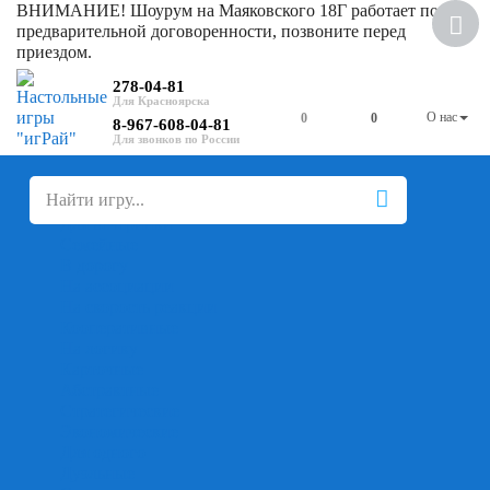
ВНИМАНИЕ! Шоурум на Маяковского 18Г работает по
Скидка
предварительной договоренности, позвоните перед
приездом.
278-04-81
О нас
0
0
8-967-608-04-81
+
-
Настольные игры
Для компании
Для вечеринки
Семейные
В дорогу
На ассоциации
На скорость реакции
Кооперативные
На логику
Карточные
Абстрактные
Стратегические
Экономические
Для одного
Дуэльные