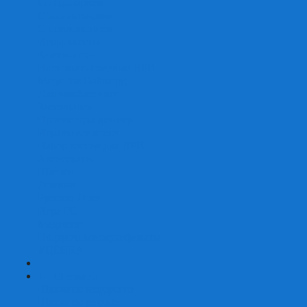
Со сценарием
С миниатюрами
С приложением
Игры-квесты
Книги-игры
Настольно-ролевые НРИ
Magic the Gathering
Для влюбленных
Застольные
Протекторы для игр
Игральные кости
Набор костей для НРИ
Аксессуары
Шашки
Домино
Русское Лото
Игра ГО
Маджонг
Подарочные сертификаты
УЦЕНКА
+
-
Шахматы
Шахматы недорогие
Шахматы резные