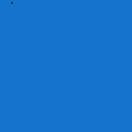
+
-
Серии
7 Чудес
Alias
Exit Квест
Fluxx
Pixel Tactics
Runebound
Small World
Азул
Активити
Башня, Дженга
Билет на поезд
Бэнг!
Взрывные котята
Воображарий
Время приключений
Гномы - вредители
Гравити фолз
Детективные истории
Детективные хроники
Диксит
Замес
Звёздные империи
Зомби в доме