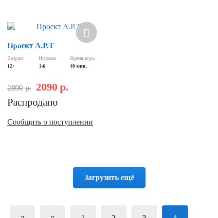
Новинка
Скидка
Проект А.Р.Т
Возраст
Игроков
Время игры
12+
1-6
40 мин.
2090
р.
2890
р.
Распродано
Сообщить о поступлении
Загрузить ещё