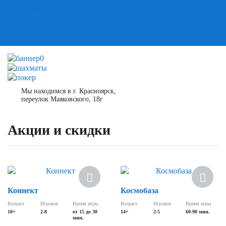
Пазлы
Деревянные пазлы
3Д Пазлы
Мы находимся в г. Красноярск,
переулок Маяковского, 18г
Акции и скидки
Скидка
Скидка
Коннект
Космобаза
Возраст
Игроков
Время игры
Возраст
Игроков
Время игры
10+
2-8
от 15 до 30
14+
2-5
60-90 мин.
мин.