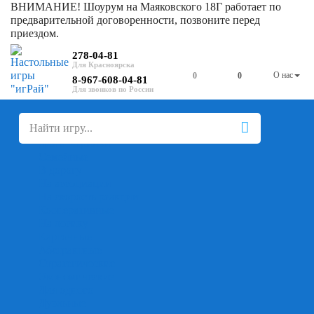
ВНИМАНИЕ! Шоурум на Маяковского 18Г работает по
предварительной договоренности, позвоните перед
приездом.
278-04-81
О нас
0
0
8-967-608-04-81
+
-
Настольные игры
Для компании
Для вечеринки
Семейные
В дорогу
На ассоциации
На скорость реакции
Кооперативные
На логику
Карточные
Абстрактные
Стратегические
Экономические
Для одного
Дуэльные