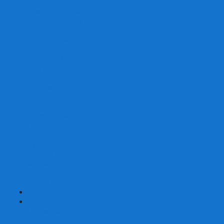
Со сценарием
С миниатюрами
С приложением
Игры-квесты
Книги-игры
Настольно-ролевые НРИ
Magic the Gathering
Для влюбленных
Застольные
Протекторы для игр
Игральные кости
Набор костей для НРИ
Аксессуары
Шашки
Домино
Русское Лото
Игра ГО
Маджонг
Подарочные сертификаты
УЦЕНКА
+
-
Шахматы
Шахматы недорогие
Шахматы резные