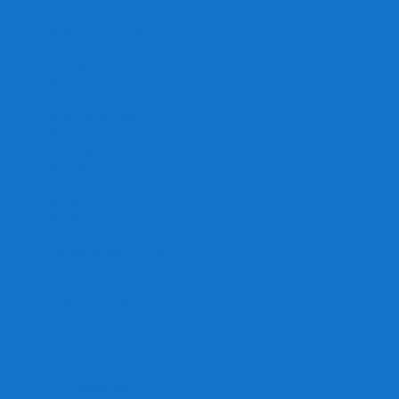
Игра престолов
Имаджинариум
Каркассон
Катамино
Квест Мастер
Кодовые имена
Колонизаторы
Кольт экспресс
Крокодил
Манчкин
Мафия
Мачи Коро
МЕМО
Монополия
Находка для шпиона
Ответь за 5 секунд
Пандемия
Покорение марса
Рик и Морти
Свинтус
Серп
Смертельные материалы
Соображарий