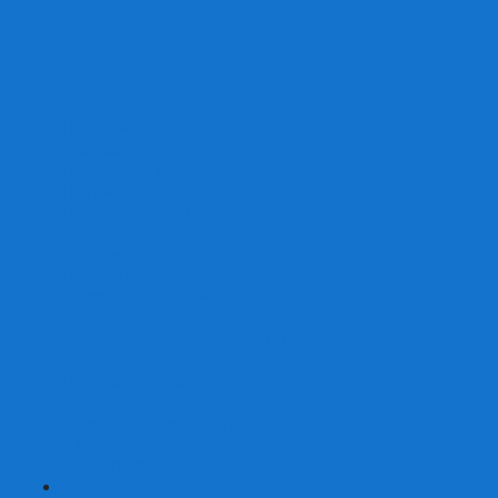
От 2 лет
От 3 лет
От 4 лет
От 5 лет
От 6 лет
От 7 лет
На внимание
Развивающие
На скорость реакции
На память
На развитие речи
Экономические
Логические
На ассоциации
Детские лото и домино
Ходилки-бродилки
Развивающие деревянные игры
Кубики историй
Наборы для опытов
Робототехника
Электронные конструкторы
Аквамозаика
Рисунки светом