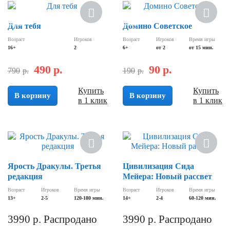
Хит
Хит
Скидка
Для тебя
Скидка
Домино Советское
Возраст
Игроков
Возраст
Игроков
Время игры
16+
2
6+
от 2
от 15 мин.
490
р.
90
р.
790
р.
190
р.
Купить
Купить
В корзину
В корзину
в 1 клик
в 1 клик
Хит
Хит
Ярость Дракулы. Третья
Цивилизация Сида
редакция
Мейера: Новый рассвет
Возраст
Игроков
Время игры
Возраст
Игроков
Время игры
13+
2-5
120-180 мин.
14+
2-4
60-120 мин.
3990
р.
Распродано
3990
р.
Распродано