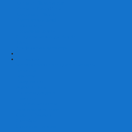
Карты от Ellusionist.com
Карты от Theory11.com
Классика от Bicycle
Классический дизайн
Наборы карт
Необычный дизайн
Специальные колоды Bicycle
ТАРО
Для фокусов и кардистри
+
-
Подарки
Метафорические ассоциативные карты
Блокноты
Браслеты
Ежедневники
Значки и пины
Конверты для денег
Планинги
Подарочные пакеты
Раскраски антистресс
Сквиши (Мялки)
Скетчбуки
Сувениры-приколы
Кружки