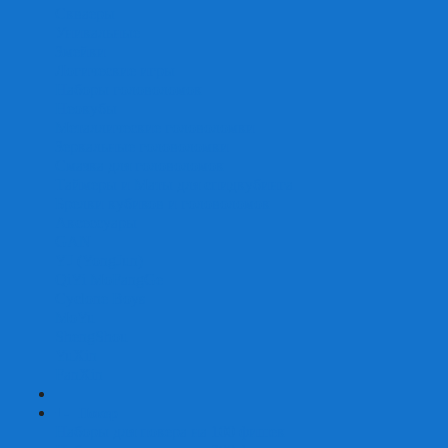
Скваеры
Уникальные
Змейки
Логические игры
Наборы головоломок
Неокубы
Металлические головоломки
Зеркальные головоломки
Смазка для головоломок
Таймеры и Маты для спидкубинга
Брелки кубиков и головоломок
Аксессуары
GAN
YJ (YongJun)
QiYi MoFangGe
Cyclone Boys
MoYu
ShengShou
YuXin
FanXin
+
-
Покер
Наборы для покера на 100 фишек