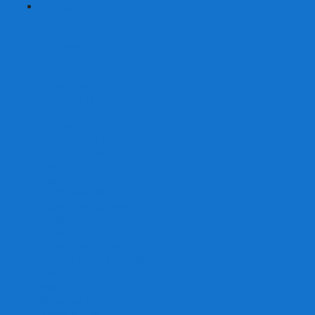
+
-
Серии
7 Чудес
Alias
Exit Квест
Fluxx
Pixel Tactics
Runebound
Small World
Азул
Активити
Башня, Дженга
Билет на поезд
Бэнг!
Взрывные котята
Воображарий
Время приключений
Гномы - вредители
Гравити фолз
Детективные истории
Детективные хроники
Диксит
Замес
Звёздные империи
Зомби в доме