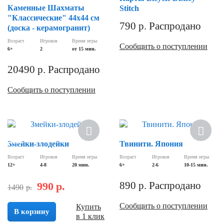
Каменные Шахматы
Stitch
"Классические" 44х44 см
790
р.
Распродано
(доска - керамогранит)
Возраст
Игроков
Время игры
Сообщить о поступлении
6+
2
от 15 мин.
20490
р.
Распродано
Сообщить о поступлении
Новинка
Новинка
Скидка
Змейки-злодейки
Твинити. Япония
Возраст
Игроков
Время игры
Возраст
Игроков
Время игры
12+
4-8
20 мин.
6+
2-6
10-15 мин.
890
р.
Распродано
990
р.
1490
р.
Сообщить о поступлении
Купить
В корзину
в 1 клик