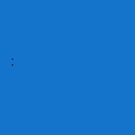
Страшные сказки
Таверна Красный Дракон
Ужас Аркхэма
Уно (UNO)
Шакал
Эволюция
Экивоки
Элементарно
Эпичные схватки боевых магов
Эрудит
+
-
Головоломки
Кубы 2х2
Кубы 3х3
Кубы 4x4
Кубы 5х5
Кубы 6х6
Кубы 7х7
Кубы 8х8 и больше
Магнитные головоломки
Пирамидки
Мегаминксы
Изменяющие форму
Скьюбы