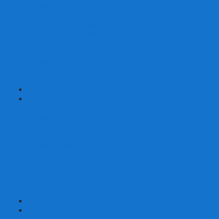
Шахматы турнирные Стаунтон
Шахматы из камня
Шахматы из металла
Шахматы из композитной смолы
Шахматы магнитные
Шахматы Шашки Нарды 3 в 1
Шахматные фигуры (без доски)
Шахматные доски (без фигур)
Шахматные ларцы (без фигур)
+
-
Нарды
Нарды с фотопечатью
Нарды резные
Нарды Армянские
Нарды кожаные
Нарды малые на 40
Нарды средние на 50
Нарды большие на 60
Фишки для нард
Зарики для нард
Сумки для нард
+
-
Детские игры