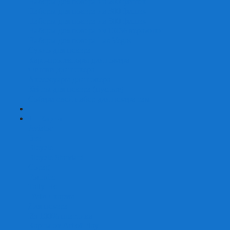
Наборы для покера на 200 фишек
Наборы для покера на 300 фишек
Наборы для покера на 500 фишек
Наборы для покера из 100% керамики
Наборы для покера Las Vegas
Сукно для покера
Карт-протекторы для покера
Фишки для покера
Аксессуары для покера
Кейсы для покера (пустые)
Собери свой набор для покера сам
+
-
Карты
Aviator
Bee
Bicycle
Bicycle Standard
Copag
Fournier
Tally-Ho
ГАФФ-карты
Для покера
Из 100% пластика
Карты от Art of Play